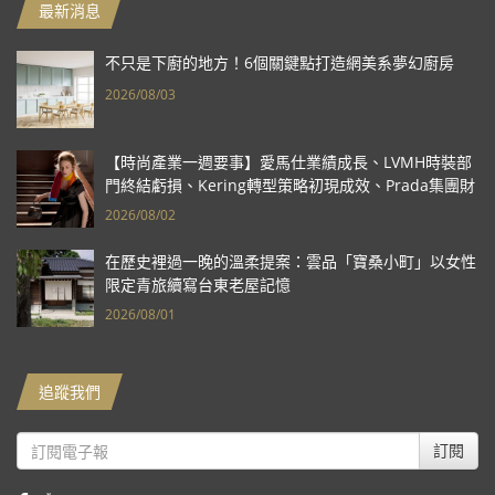
最新消息
不只是下廚的地方！6個關鍵點打造網美系夢幻廚房
2026/08/03
【時尚產業一週要事】愛馬仕業績成長、LVMH時裝部
門終結虧損、Kering轉型策略初現成效、Prada集團財
報亮眼
2026/08/02
在歷史裡過一晚的溫柔提案：雲品「寶桑小町」以女性
限定青旅續寫台東老屋記憶
2026/08/01
追蹤我們
訂閱