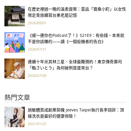
在歷史裡過一晚的溫柔提案：雲品「寶桑小町」以女性
限定青旅續寫台東老屋記憶
2026/08/01
《威～連你也Podcast了！》S21E9：有些錢，本來就
不是你該賺的——讀《一個投機者的告白》
2026/07/31
連續十年米其林三星、全球最難預約！東京傳奇壽司
「鮨さいとう」為何破例首度來台？
2026/07/30
熱門文章
過敏體質成創業契機 Jeeves Taipei執行長李翊菲：頂
級洗衣是最好的健康保險！
2021/01/25