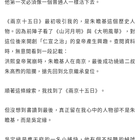
他第一次必須像一個普通人一樣活下去。
《兩京十五日》最初吸引我的，是朱瞻基這個歷史人
物。因為前陣子看了《山河月明》與《大明風華》，對
這位後來開創「仁宣之治」的皇帝產生興趣。查閱資料
時，無意間看到一段記載：
洪熙皇帝駕崩時，朱瞻基人在南京，最後成功繞過二叔
朱高煦的阻攔，搶先回到北京繼承皇位。
順著這條線索，我找到了《兩京十五日》。
但沒想到書讀到最後，真正留在我心中的人物卻不是朱
瞻基，而是吳定緣。
吳定緣是應天府的一名小捕快，他有個不好聽的綽號