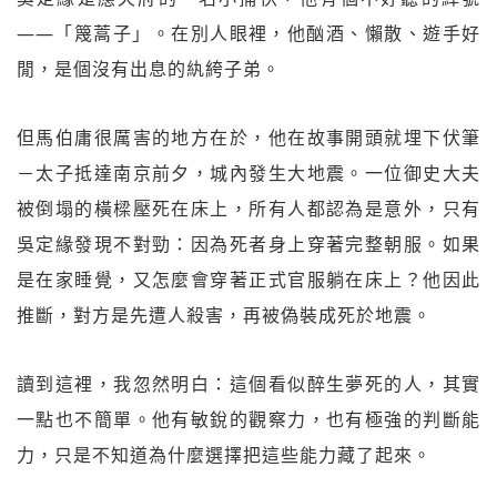
——「篾蒿子」。在別人眼裡，他酗酒、懶散、遊手好
閒，是個沒有出息的紈絝子弟。
但馬伯庸很厲害的地方在於，他在故事開頭就埋下伏筆
－太子抵達南京前夕，城內發生大地震。一位御史大夫
被倒塌的橫樑壓死在床上，所有人都認為是意外，只有
吳定緣發現不對勁：因為死者身上穿著完整朝服。如果
是在家睡覺，又怎麼會穿著正式官服躺在床上？他因此
推斷，對方是先遭人殺害，再被偽裝成死於地震。
讀到這裡，我忽然明白：這個看似醉生夢死的人，其實
一點也不簡單。他有敏銳的觀察力，也有極強的判斷能
力，只是不知道為什麼選擇把這些能力藏了起來。