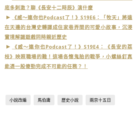
底多刺激？聊《長安十二時辰》演什麼
《威～連你也Podcast了！》S19E6：「牧天」將遠
在天邊的台灣史轉譯成住家巷弄間的可愛小故事，沉浸
實境解謎遊戲同時親近歷史
《威～連你也Podcast了！》S19E4：《長安的荔
枝》映照職場的難！這場各懷鬼胎的戰爭，小螺絲釘真
能憑一股傻勁完成不可能的任務？！
小說改編
馬伯庸
歷史小說
兩京十五日