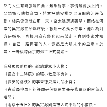
然而人生有時就是如此，越想躲事，事情越會找上門。
父親擔心他惹麻煩，特意把他安排到最清閒的河岸值
勤。結果偏偏就在那一天，皇太孫遭遇襲擊，而站在河
岸的吳定緣在船爆炸後，救起一名落水青年，他以為對
方是嫌犯，直接用麻布袋套起來帶走。直到後來才知
道，自己一路押著的人，竟然是大明未來的皇帝。於
是，一場橫跨兩京的逃亡正式開始～
我發現馬伯庸的小說總愛寫小人物：
《長安十二時辰》的張小敬是不良帥；
《長安的荔枝》的李善德只是九品小官；
《古董局中局》的許願是個還需要兼差修電器的古董店
老闆；
《兩京十五日》的吳定緣則是被人瞧不起的小捕快。