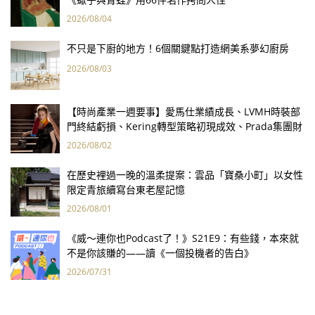
2026/08/04
不只是下廚的地方！6個關鍵點打造網美系夢幻廚房
2026/08/03
【時尚產業一週要事】愛馬仕業績成長、LVMH時裝部
門終結虧損、Kering轉型策略初現成效、Prada集團財
報亮眼
2026/08/02
在歷史裡過一晚的溫柔提案：雲品「寶桑小町」以女性
限定青旅續寫台東老屋記憶
2026/08/01
《威～連你也Podcast了！》S21E9：有些錢，本來就
不是你該賺的——讀《一個投機者的告白》
2026/07/31