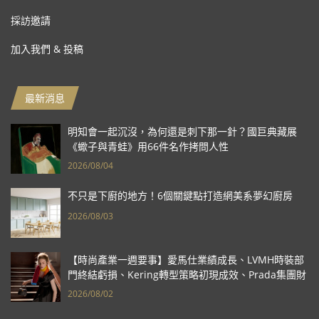
採訪邀請
加入我們 & 投稿
最新消息
明知會一起沉沒，為何還是刺下那一針？國巨典藏展
《蠍子與青蛙》用66件名作拷問人性
2026/08/04
不只是下廚的地方！6個關鍵點打造網美系夢幻廚房
2026/08/03
【時尚產業一週要事】愛馬仕業績成長、LVMH時裝部
門終結虧損、Kering轉型策略初現成效、Prada集團財
報亮眼
2026/08/02