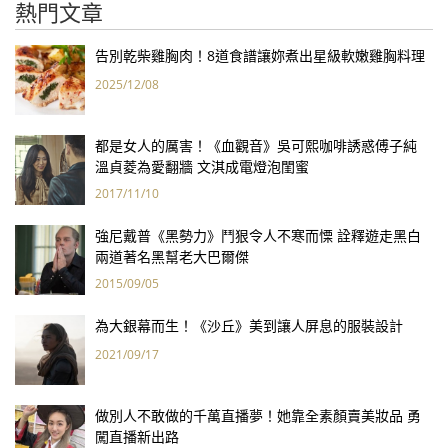
熱門文章
告別乾柴雞胸肉！8道食譜讓妳煮出星級軟嫩雞胸料理
2025/12/08
都是女人的厲害！《血觀音》吳可熙咖啡誘惑傅子純
溫貞菱為愛翻牆 文淇成電燈泡閨蜜
2017/11/10
強尼戴普《黑勢力》鬥狠令人不寒而慄 詮釋遊走黑白
兩道著名黑幫老大巴爾傑
2015/09/05
為大銀幕而生！《沙丘》美到讓人屏息的服裝設計
2021/09/17
做別人不敢做的千萬直播夢！她靠全素顏賣美妝品 勇
闖直播新出路