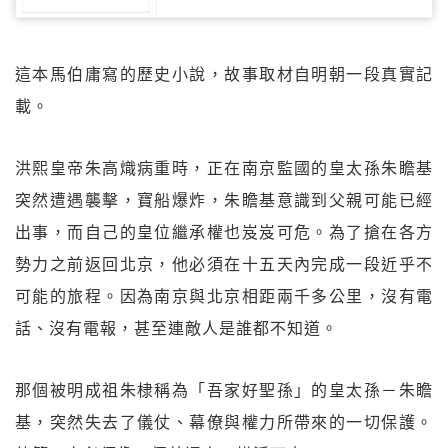
這本馬伯庸寫的歷史小說，故事取材自明朝一段真實記
載。
洪熙皇帝朱高熾病重時，正在南京監國的皇太孫朱瞻基
突然遭遇襲擊，寶船爆炸，朱瞻基意識到父親可能已經
出事，而自己的皇位繼承權也岌岌可危。為了搶在各方
勢力之前返回北京，他必須在十五天內完成一段近乎不
可能的旅程。因為南京與北京相距兩千多公里，沒有電
話、沒有電報，甚至連敵人是誰都不知道。
那個被明成祖朱棣稱為「吾家好聖孫」的皇太孫－朱瞻
基，突然失去了儀仗、幕僚與權力所帶來的一切保護。