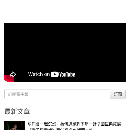
訂閱
最新文章
明知會一起沉沒，為何還是刺下那一針？國巨典藏展
《蠍子與青蛙》用66件名作拷問人性