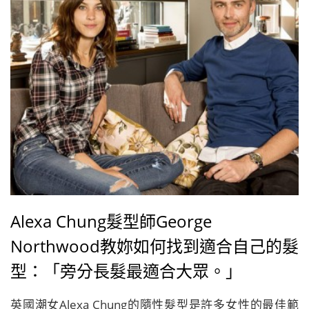
Alexa Chung髮型師George
Northwood教妳如何找到適合自己的髮
型：「旁分長髮最適合大眾。」
英國潮女Alexa Chung的隨性髮型是許多女性的最佳範