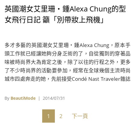
英國潮女艾里珊‧鍾Alexa Chung的型
女飛行日記 籲「別帶妝上飛機」
多才多藝的英國潮女艾里珊‧鍾Alexa Chung，原本手
頭工作就已經讓她夠分身乏術的了，自從獨到的穿著品
味被時尚界大為肯定之後，除了以往的行程之外，更多
了不少時尚界的活動要參加，經常在全球幾個主流時尚
城市四處奔走的她，先前接受Condé Nast Traveler雜誌
的採訪，不僅和讀者分享了她的飛行經驗，更透露了自
己是個不擅收納，經常忘東忘西的人。專訪內容如下：
By
BeautiMode
| 2014/07/31
妳會做的第一件事...在機場 ▶「在機場第一件事情會做
什麼，完全取決於我當天班機所搭的艙等：如果我那次
1
2
下一頁
搭頭等艙，我到機場就會直奔酒吧，但如果不是，我就
會去星巴克。差別蠻大的（笑），有時候我&#