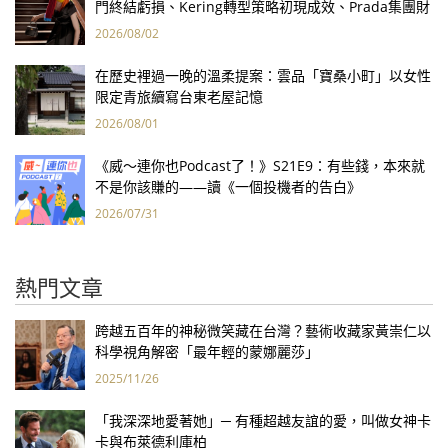
門終結虧損、Kering轉型策略初現成效、Prada集團財
報亮眼
2026/08/02
在歷史裡過一晚的溫柔提案：雲品「寶桑小町」以女性
限定青旅續寫台東老屋記憶
2026/08/01
《威～連你也Podcast了！》S21E9：有些錢，本來就
不是你該賺的——讀《一個投機者的告白》
2026/07/31
熱門文章
跨越五百年的神秘微笑藏在台灣？藝術收藏家黃崇仁以
科學視角解密「最年輕的蒙娜麗莎」
2025/11/26
「我深深地愛著她」─ 有種超越友誼的愛，叫做女神卡
卡與布萊德利庫柏