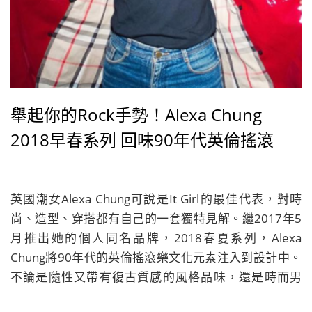
舉起你的Rock手勢！Alexa Chung
2018早春系列 回味90年代英倫搖滾
英國潮女Alexa Chung可說是It Girl的最佳代表，對時
尚、造型、穿搭都有自己的一套獨特見解。繼2017年5
月推出她的個人同名品牌，2018春夏系列，Alexa
Chung將90年代的英倫搖滾樂文化元素注入到設計中。
不論是隨性又帶有復古質感的風格品味，還是時而男
孩、時而女孩的造型方式，都在她的巧手之下，自然又