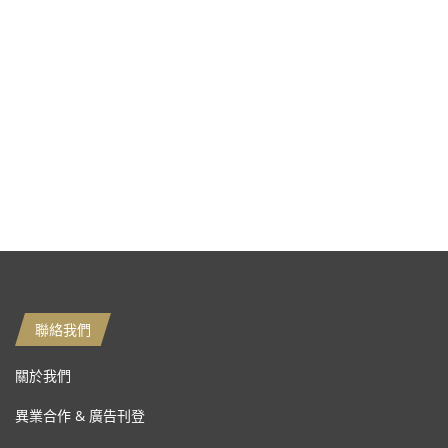
聯絡我們
關於我們
異業合作 & 廣告刊登