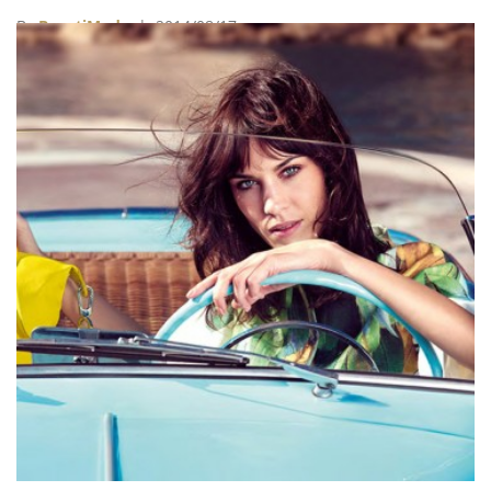
新生命的完美系列，這個系列是專為你雙手所舉辦的派
By
BeautiMode
| 2014/08/17
對。」 Alexa Chung限量甲彩系列，左起：Alexa
Lace、Alexa Sequin、Alexa Camo 2012年Alexa
Chung出席英國時尚獎所擦的就是Nails Inc的黑皮革指
甲油，她從那時就愛上了這個品牌，這次系列中也有一
款靈感來自黑皮革指甲油的甲彩-Alexa Leather，塗上
後能產生霧面皮革的效果，這