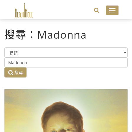
Toggle
navigatio
搜尋：Madonna
搜尋