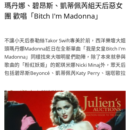
瑪丹娜、碧昂斯、凱蒂佩芮組天后惡女
團 歡唱「Bitch I'm Madonna」
不讓小天后泰勒絲Takor Swift專美於前，西洋樂壇大姐
頭瑪丹娜Madonna近日在全新單曲「我是女皇Bitch I'm
Madonna」同樣找來大咖明星們助陣，除了本來就參與
歌曲的「粉紅妖姬」的妮琪米娜Nicki Minaj外，眾天后
包括碧昂斯Beyoncé、凱蒂佩芮Katy Perry、瑞塔歐拉
Rita Ora、麥莉希拉Miley Cyrus以及饒舌男星肯伊威斯
特Kanye West等人皆加入演出陣容，超霸氣又豪華的名
By
BeautiMode
| 2015/06/18
單一字排開，簡直讓粉絲們又驚又喜！