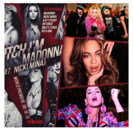
創意總監Jeremy Scott、義大利名人御用設計師Fausto
By
BeautiMode
BeautiMode
| 2015/09/11
Puglisi，還有身兼Prada與Miu Miu創意總監的Miuccia
Prada。