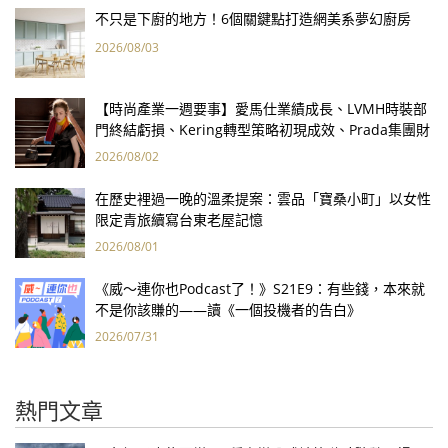
不只是下廚的地方！6個關鍵點打造網美系夢幻廚房
2026/08/03
【時尚產業一週要事】愛馬仕業績成長、LVMH時裝部
門終結虧損、Kering轉型策略初現成效、Prada集團財
報亮眼
2026/08/02
在歷史裡過一晚的溫柔提案：雲品「寶桑小町」以女性
限定青旅續寫台東老屋記憶
2026/08/01
《威～連你也Podcast了！》S21E9：有些錢，本來就
不是你該賺的——讀《一個投機者的告白》
2026/07/31
熱門文章