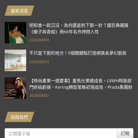
最新消息
明知會一起沉沒，為何還是刺下那一針？國巨典藏展
《蠍子與青蛙》用66件名作拷問人性
2026/08/04
不只是下廚的地方！6個關鍵點打造網美系夢幻廚房
2026/08/03
【時尚產業一週要事】愛馬仕業績成長、LVMH時裝部
門終結虧損、Kering轉型策略初現成效、Prada集團財
報亮眼
2026/08/02
追蹤我們
訂閱