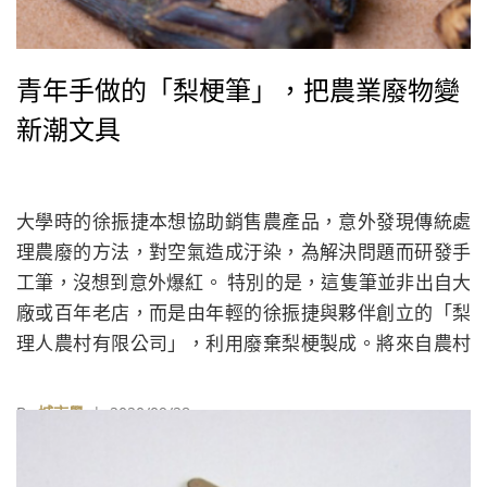
青年手做的「梨梗筆」，把農業廢物變
新潮文具
大學時的徐振捷本想協助銷售農產品，意外發現傳統處
理農廢的方法，對空氣造成汙染，為解決問題而研發手
工筆，沒想到意外爆紅。 特別的是，這隻筆並非出自大
廠或百年老店，而是由年輕的徐振捷與夥伴創立的「梨
理人農村有限公司」，利用廢棄梨梗製成。將來自農村
的廢棄物變身為生活文具，不僅減少廢棄物，更讓它們
重獲新生。
By
城市學
| 2020/09/28