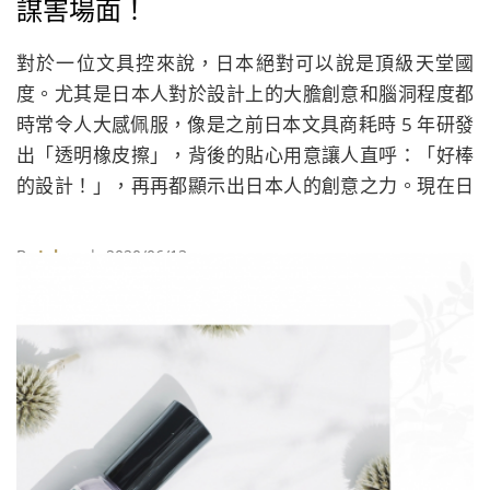
謀害場面！
對於一位文具控來說，日本絕對可以說是頂級天堂國
度。尤其是日本人對於設計上的大膽創意和腦洞程度都
時常令人大感佩服，像是之前日本文具商耗時 5 年研發
出「透明橡皮擦」，背後的貼心用意讓人直呼：「好棒
的設計！」，再再都顯示出日本人的創意之力。現在日
本網路上又有一項可能會令文具控想要蒐藏的趣味設計
商品，居然是一種號稱「最適合夾在推理懸疑小說裡的
By
Juksy
| 2020/06/13
書籤」！