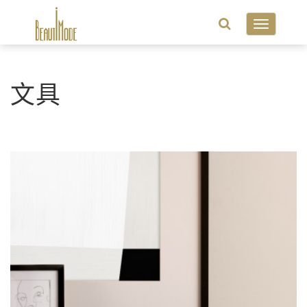
Toggle
navigatio
文具