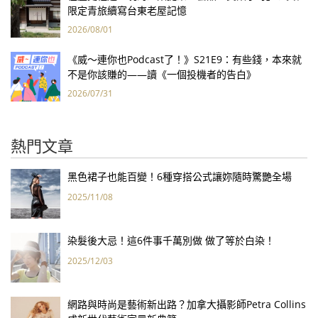
限定青旅續寫台東老屋記憶
2026/08/01
《威～連你也Podcast了！》S21E9：有些錢，本來就
不是你該賺的——讀《一個投機者的告白》
2026/07/31
熱門文章
黑色裙子也能百變！6種穿搭公式讓妳隨時驚艷全場
2025/11/08
染髮後大忌！這6件事千萬別做 做了等於白染！
2025/12/03
網路與時尚是藝術新出路？加拿大攝影師Petra Collins