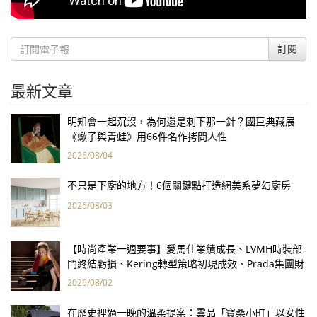
訂閱
最新文章
明知會一起沉沒，為何還是刺下那一針？國巨典藏展
《蠍子與青蛙》用66件名作拷問人性
2026/08/04
不只是下廚的地方！6個關鍵點打造網美系夢幻廚房
2026/08/03
【時尚產業一週要事】愛馬仕業績成長、LVMH時裝部
門終結虧損、Kering轉型策略初現成效、Prada集團財
報亮眼
2026/08/02
在歷史裡過一晚的溫柔提案：雲品「寶桑小町」以女性