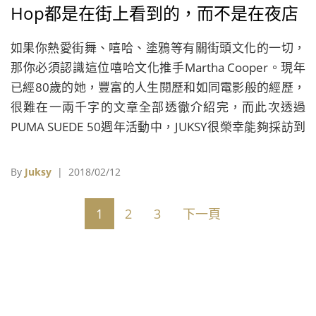
Hop都是在街上看到的，而不是在夜店
裡或網頁上。」
如果你熱愛街舞、嘻哈、塗鴉等有關街頭文化的一切，
那你必須認識這位嘻哈文化推手Martha Cooper。現年
已經80歲的她，豐富的人生閱歷和如同電影般的經歷，
很難在一兩千字的文章全部透徹介紹完，而此次透過
PUMA SUEDE 50週年活動中，JUKSY很榮幸能夠採訪到
Martha Cooper本人，如果你也想了解這位女攝影記
者，如何見證Hip Hop文化一詞誕生，甚至是參與其中
By
Juksy
| 2018/02/12
的重要推手，那請繼續看下去。
1
2
3
下一頁