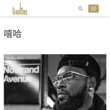
Toggle
navigatio
嘻哈