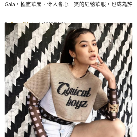
Gala，極盡華麗、令人會心一笑的紅毯華服，也成為許
多人心目中的經典，而在眾多爭奇鬥豔的造型中，時裝
品牌Pyer Moss創辦人Kerby Jean-Raymond與知名演員
By
BeautiMode
| 2020/01/21
兼製作人莉娜韋斯（Lena Waithe）身上的嘻哈歌手人
像訂製鈕釦，令珠寶設計師Johnny Nelson一夕間備受
關注。