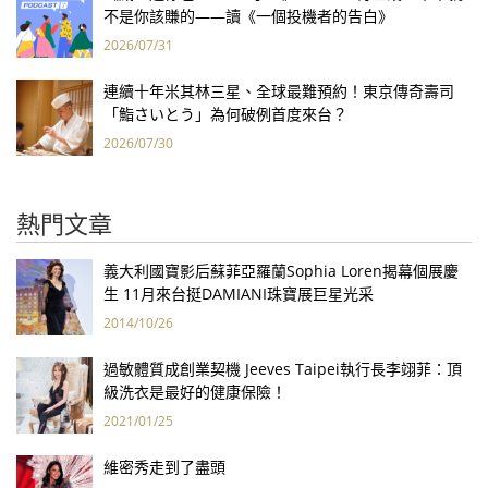
不是你該賺的——讀《一個投機者的告白》
2026/07/31
連續十年米其林三星、全球最難預約！東京傳奇壽司
「鮨さいとう」為何破例首度來台？
2026/07/30
熱門文章
義大利國寶影后蘇菲亞羅蘭Sophia Loren揭幕個展慶
生 11月來台挺DAMIANI珠寶展巨星光采
2014/10/26
過敏體質成創業契機 Jeeves Taipei執行長李翊菲：頂
級洗衣是最好的健康保險！
2021/01/25
維密秀走到了盡頭