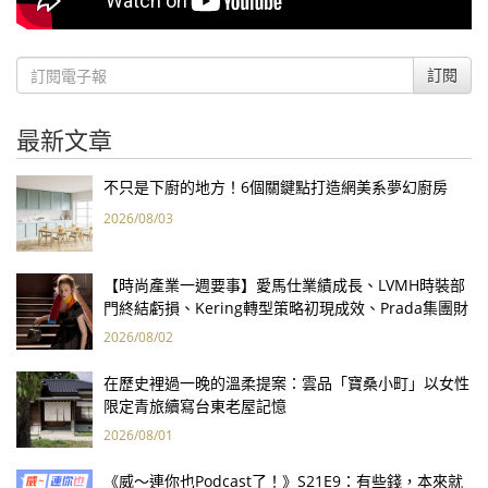
訂閱
最新文章
不只是下廚的地方！6個關鍵點打造網美系夢幻廚房
2026/08/03
【時尚產業一週要事】愛馬仕業績成長、LVMH時裝部
門終結虧損、Kering轉型策略初現成效、Prada集團財
報亮眼
2026/08/02
在歷史裡過一晚的溫柔提案：雲品「寶桑小町」以女性
限定青旅續寫台東老屋記憶
2026/08/01
《威～連你也Podcast了！》S21E9：有些錢，本來就