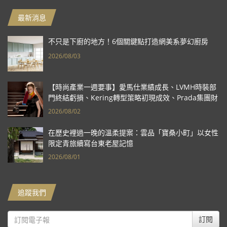
最新消息
不只是下廚的地方！6個關鍵點打造網美系夢幻廚房
2026/08/03
【時尚產業一週要事】愛馬仕業績成長、LVMH時裝部
門終結虧損、Kering轉型策略初現成效、Prada集團財
報亮眼
2026/08/02
在歷史裡過一晚的溫柔提案：雲品「寶桑小町」以女性
限定青旅續寫台東老屋記憶
2026/08/01
追蹤我們
訂閱