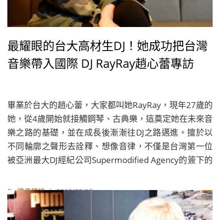
最耀眼的台大高材生DJ！她成功把台灣
音樂帶入國際 DJ RayRay趙心蕾專訪
畢業於台大的趙心蕾，大家都叫她RayRay，現年27歲的
她，從4歲開始就接觸鋼琴、古典樂，這奠定她在未來音
樂之路的基礎，並在成長後漸漸往DJ之路邁進。擅於以
不同輪廓之聲形去詮釋、想像音律，不僅是台灣第一位
被亞洲最大DJ經紀公司Supermodified Agency的簽下的
DJ。
By
遠見雜誌
| 2018/02/15