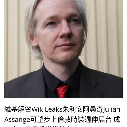
姻，克隆尼也直呼「真的太棒了」！
維基解密WikiLeaks朱利安阿桑奇Julian
Assange可望步上倫敦時裝週伸展台 成