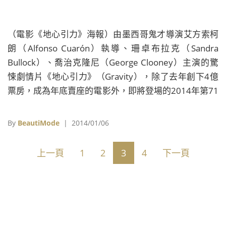
（電影《地心引力》海報）由墨西哥鬼才導演艾方索柯
朗（Alfonso Cuarón）執導、珊卓布拉克（Sandra
Bullock）、喬治克隆尼（George Clooney）主演的驚
悚劇情片《地心引力》（Gravity），除了去年創下4億
票房，成為年底賣座的電影外，即將登場的2014年第71
屆金球獎中，本片也以強勢之姿入圍4項主要大獎，分別
是最佳劇情、最佳導演、最佳女主角與最佳原創配樂，
By
BeautiMode
| 2014/01/06
準備在本月（一月）13日頒獎典禮上與其他強片角逐。
與一般想像中的驚悚片不同，向來喜愛在電影中探討
上一頁
1
2
3
4
下一頁
「生命」與「絕望」的鬼才導演艾方索柯朗，在本片中
更是大肆地將內心的恐懼搬上檯面，講述一名任務專家
──女博士萊恩史東