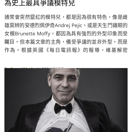
為史上最具爭議模特兒
通常會突然竄紅的模特兒，都是因為很有特色，像是雌
雄莫辨的安德烈佩伊奇Andrej Pejic，或是天生鬥雞眼的
女模Brunette Moffy，都因為具有強烈的外型印象而受
矚目。但本篇文章的主角，備受爭議的並非外型，而是
作為。根據英國《每日電訊報》的報導，維基解密
WikiLeaks的創辦人、發言人朱利安阿桑奇Julian
Assange可望將步上今年9月的倫敦時裝週伸展台，替
By
BeautiMode
| 2014/06/27
Vivienne Westwood的兒子Ben Westwood之同名品牌
展示最新一季作品。 Ben Westwood的母親Vivienne
Westwood曾在2012年的時裝週上，公開表示自己對朱
利安阿桑奇Julian Assange的支持。兩個月以前Ben
Westwood與他的公關Richard Hillgrove討論後，決定
要讓這個驚人的計劃實現，即使在此之前，Ben
Westwood並未與朱利安阿桑