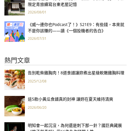
限定青旅續寫台東老屋記憶
2026/08/01
《威～連你也Podcast了！》S21E9：有些錢，本來就
不是你該賺的——讀《一個投機者的告白》
2026/07/31
熱門文章
告別乾柴雞胸肉！8道食譜讓妳煮出星級軟嫩雞胸料理
2025/12/08
這5款小黃瓜食譜真的封神 讓妳在夏天維持清爽
2026/06/20
明知會一起沉沒，為何還是刺下那一針？國巨典藏展