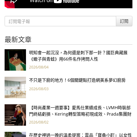
訂閱
最新文章
明知會一起沉沒，為何還是刺下那一針？國巨典藏展
《蠍子與青蛙》用66件名作拷問人性
2026/08/04
不只是下廚的地方！6個關鍵點打造網美系夢幻廚房
2026/08/03
【時尚產業一週要事】愛馬仕業績成長、LVMH時裝部
門終結虧損、Kering轉型策略初現成效、Prada集團財
報亮眼
2026/08/02
在歷史裡過一晚的溫柔提案：雲品「寶桑小町」以女性