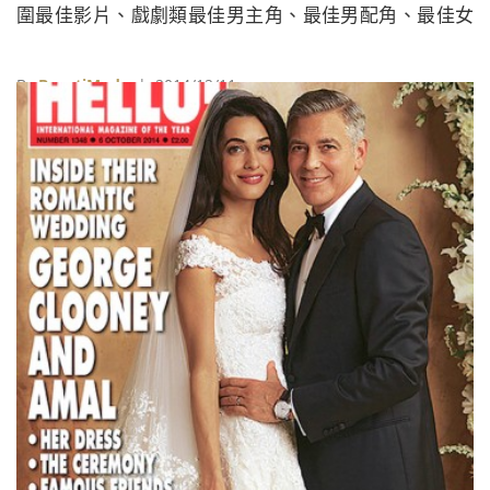
圍最佳影片、戲劇類最佳男主角、最佳男配角、最佳女
配角等七項大獎，是本屆最風光的電影；緊接在《鳥
人》之後提名最多的電影，則分別為《年少時代》
By
BeautiMode
| 2014/12/11
(Boyhood)與《模仿遊戲》(The Imitation Game)的五項
提名。