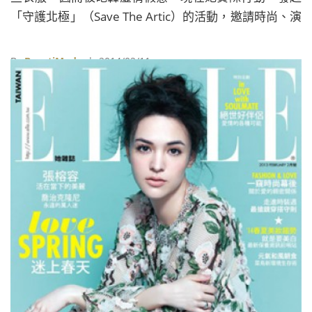
「守護北極」（Save The Artic）的活動，邀請時尚、演
藝圈的大咖一同響應，同時她也宣布，她願意犧牲自己
的事業，來換取環境的平衡。 2012年獲利500萬英鎊
By
BeautiMode
| 2014/02/11
（約新台幣2億4千萬元），同時近年將事業版圖拓展到
中國與美國等大宗市場，也獲得巨大的成功。然而這位
總是提倡環保的資深設計師似乎覺得差不多了，為了不
再製造大量的「潛在垃圾」，因此她表示，未來她將不
再重視「量」，而ą