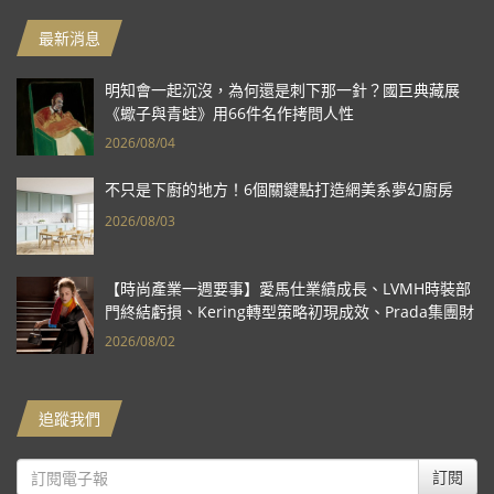
最新消息
明知會一起沉沒，為何還是刺下那一針？國巨典藏展
《蠍子與青蛙》用66件名作拷問人性
2026/08/04
不只是下廚的地方！6個關鍵點打造網美系夢幻廚房
2026/08/03
【時尚產業一週要事】愛馬仕業績成長、LVMH時裝部
門終結虧損、Kering轉型策略初現成效、Prada集團財
報亮眼
2026/08/02
追蹤我們
訂閱