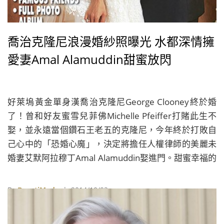
喬治克隆尼浪漫婚紗照曝光 水都深情擁
愛妻Amal Alamuddin甜蜜放閃
好萊塢黃金單身漢喬治克隆尼George Clooney終於婚
了！曾和好友蜜雪兒菲佛Michelle Pfeiffer打賭此生不
娶，並永遠當個鑽石王老五的克隆尼，今年終於打敗自
己心中的「恐婚心魔」，決定將擔任人權律師的美麗未
婚妻艾默阿拉穆丁Amal Alamuddin娶進門。甜蜜幸福的
小倆口也選擇在浪漫的水都威尼斯，並在好友麥特戴蒙
Matt Damon、艾蜜莉布朗特Emily Blunt、「U2」主唱
By
BeautiMode
| 2014/10/02
波諾Bono和超模辛蒂克勞馥Cindy Crawford等人見證下
完成終身大事，對於自己「恐婚」不成並踏進第二段婚