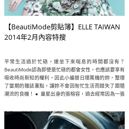
【BeautiMode剪貼簿】ELLE TAIWAN
2014年2月內容特搜
平常生活過於忙碌，連坐下來喘息的時間都沒有？
BeautiMode認為即使是忙碌的都會女性，也應該要享有
吸收時尚新知的權利，因此小編替日理萬機的妳，整理
了當期的雜誌重點，讓妳不會因匆忙生活而錯失了跟隨
潮流的良機！ ● 童星出身的張榕容，過去經常因為一張
立體美麗的臉孔，還有優秀的演技而被外界討論，如
今，大家提起她的時候，已經換了談論的焦點，話題的
By
BeautiMode
| 2014/02/08
核心轉移到她最近的新角色上，她今年26歲，正式成為
人妻和人母。本次她接受ELLE採訪，暢談升格妻子與母