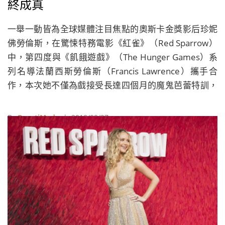
終成真
一舉一動皆為全球媒體注目焦點的奧斯卡金獎影后珍妮
佛勞倫斯，在驚悚特務電影《紅雀》（Red Sparrow）
中，第四度與《飢餓遊戲》（The Hunger Games）系
列名導法蘭西斯勞倫斯（Francis Lawrence）攜手合
作，本次她不僅為戲接受長達四個月的魔鬼芭蕾特訓，
更大膽挑戰從影以來最激情火辣的演出，完美將自己美
艷的身體，化為人間凶器，為所有與她為敵的對手們，
By
BeautiMode
| 2018/02/27
佈下最致命的一局。