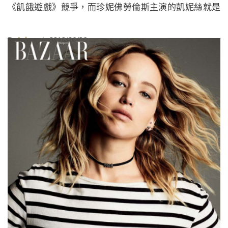
《飢餓遊戲》競爭，而珍妮佛勞倫斯主演的凱妮絲就是
代表反抗這項暴政的女主角。
By
Juksy
| 2019/06/26