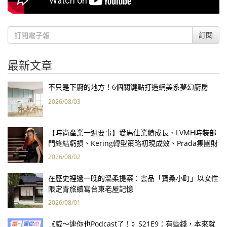
訂閱
最新文章
不只是下廚的地方！6個關鍵點打造網美系夢幻廚房
2026/08/03
【時尚產業一週要事】愛馬仕業績成長、LVMH時裝部
門終結虧損、Kering轉型策略初現成效、Prada集團財
報亮眼
2026/08/02
在歷史裡過一晚的溫柔提案：雲品「寶桑小町」以女性
限定青旅續寫台東老屋記憶
2026/08/01
《威～連你也Podcast了！》S21E9：有些錢，本來就