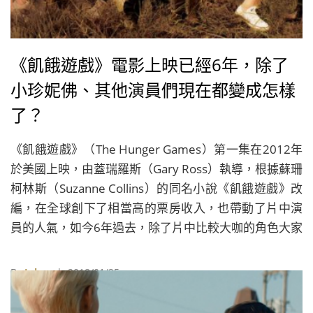
《飢餓遊戲》電影上映已經6年，除了
小珍妮佛、其他演員們現在都變成怎樣
了？
《飢餓遊戲》（The Hunger Games）第一集在2012年
於美國上映，由蓋瑞羅斯（Gary Ross）執導，根據蘇珊
柯林斯（Suzanne Collins）的同名小說《飢餓遊戲》改
編，在全球創下了相當高的票房收入，也帶動了片中演
員的人氣，如今6年過去，除了片中比較大咖的角色大家
還可以在螢光幕前看到外，其他的演員現在變得怎麼樣
了，就讓我們看下去。
By
Juksy
| 2018/01/25