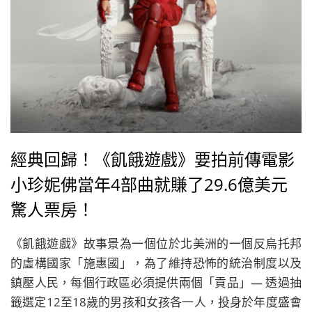
經典回歸！《飢餓遊戲》要拍前傳電影
小珍妮佛當年4部曲就賺了29.6億美元
驚人票房！
《飢餓遊戲》故事景為一個位於北美洲的一個反烏托邦
的虛構國家「施惠國」，為了維持恐怖的統治制度以及
鎮壓人民，每個行政區必須提供兩個「貢品」— 透過抽
籤選定12至18歲的男孩和女孩各一人，投身於年度盛會