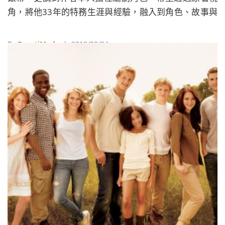
角，將他33年的特務生涯與經驗，融入到角色、故事與
任務之中，其中更是不乏他在冷戰時期最獨有且不為人
知的機密與技巧。
By
BeautiMode
| 2018/02/24