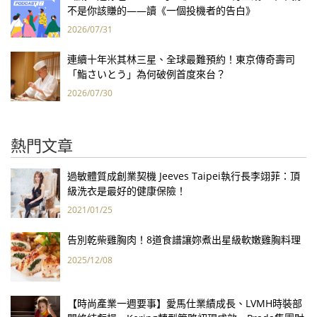
不是你該賺的——讀《一個投機者的告白》
2026/07/31
連續十年米其林三星、全球最難預約！東京傳奇壽司
「鮨さいとう」為何破例首度來台？
2026/07/30
熱門文章
過敏體質成創業契機 Jeeves Taipei執行長李翊菲：頂
級洗衣是最好的健康保險！
2021/01/25
告別乾柴雞胸肉！8道食譜讓妳煮出星級軟嫩雞胸料理
2025/12/08
【時尚產業一週要事】愛馬仕業績成長、LVMH時裝部