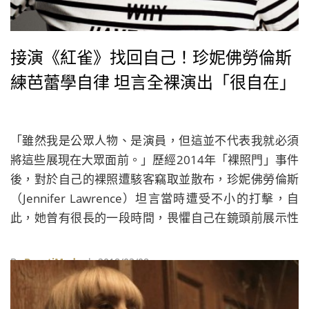
接演《紅雀》找回自己！珍妮佛勞倫斯
練芭蕾學自律 坦言全裸演出「很自在」
「雖然我是公眾人物、是演員，但這並不代表我就必須
將這些展現在大眾面前。」歷經2014年「裸照門」事件
後，對於自己的裸照遭駭客竊取並散布，珍妮佛勞倫斯
（Jennifer Lawrence）坦言當時遭受不小的打擊，自
此，她曾有很長的一段時間，畏懼自己在鏡頭前展示性
感的那一面，直到決定接演電影《紅雀》（Red
Sparrow）那一刻。這也是珍妮佛勞倫斯第一次大尺度
By
BeautiMode
| 2018/03/08
地挑戰全裸演出，但意外地，在正式開拍後她反而變得
很自在。珍妮佛勞倫斯在接受《Harper’s BAZAAR》採