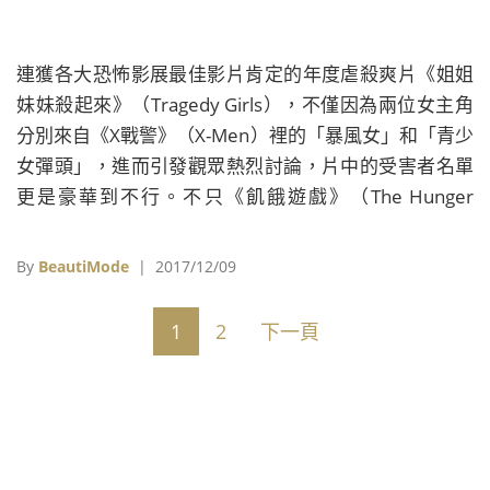
連獲各大恐怖影展最佳影片肯定的年度虐殺爽片《姐姐
妹妹殺起來》（Tragedy Girls），不僅因為兩位女主角
分別來自《X戰警》（X-Men）裡的「暴風女」和「青少
女彈頭」，進而引發觀眾熱烈討論，片中的受害者名單
更是豪華到不行。不只《飢餓遊戲》（The Hunger
Games）的男主角喬許哈契遜（Josh Hutcherson）在
片中遭亂刀殺害，在《人生剩利組》（Brad's Status）
By
BeautiMode
| 2017/12/09
中飾演班史提勒（Ben Stiller）兒子的奧斯汀亞布蘭斯
（Austin Abrams）也慘遭奪命，甚至連梅格萊恩
1
2
下一頁
（Meg Ryan）的親生兒子傑克奎德（Jack Quaid）也一
度面臨生死關頭。一連串豪華男星清單，不但讓觀眾大
呼過癮，更被影評封為本年度「最佳恐怖喜劇」。