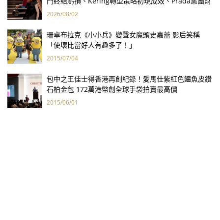
門終結虧損、Kering轉型策略初現成效、Prada集團財
報亮眼
2026/08/02
珊卓布拉克《小小兵》變聲女魔頭史嘉蕾 影后笑稱
「使壞比當好人有趣多了！」
2015/07/04
包中之王佳士得香港再創紀錄！愛馬仕紫紅色鱷魚皮鑽
石柏金包 172萬港幣創全球手袋拍賣最高價
2015/06/01