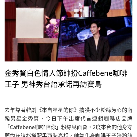
金秀賢白色情人節帥扮Caffebene咖啡
王子 男神秀台語承諾再訪寶島
去年靠著韓劇《來自星星的你》擄獲不少粉絲芳心的南
韓男星金秀賢，今日下午出席代言連鎖咖啡店品牌
「Caffebene咖啡陪你」粉絲見面會，2度來台的他身穿
簡約灰線衫搭配黑西裝亮相，帥氣化身咖啡王子陪粉絲