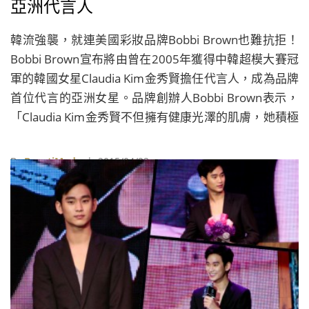
亞洲代言人
韓流強襲，就連美國彩妝品牌Bobbi Brown也難抗拒！
Bobbi Brown宣布將由曾在2005年獲得中韓超模大賽冠
軍的韓國女星Claudia Kim金秀賢擔任代言人，成為品牌
首位代言的亞洲女星。品牌創辦人Bobbi Brown表示，
「Claudia Kim金秀賢不但擁有健康光澤的肌膚，她積極
的精神和自信迷人的態度，相當能反應品牌散發真實自
我光彩的哲學理念。」
By
BeautiMode
| 2015/04/22