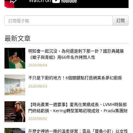
訂閱
最新文章
明知會一起沉沒，為何還是刺下那一針？國巨典藏展
《蠍子與青蛙》用66件名作拷問人性
2026/08/04
不只是下廚的地方！6個關鍵點打造網美系夢幻廚房
2026/08/03
【時尚產業一週要事】愛馬仕業績成長、LVMH時裝部
門終結虧損、Kering轉型策略初現成效、Prada集團財
報亮眼
2026/08/02
在歷史裡過一晚的溫柔提案：雲品「寶桑小町」以女性