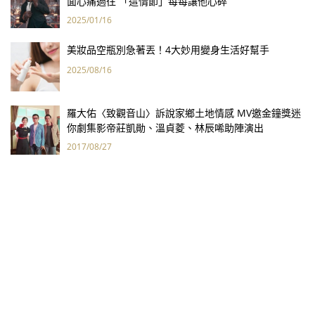
面心痛過往 「這情節」每每讓他心碎
2025/01/16
美妝品空瓶別急著丟！4大妙用變身生活好幫手
2025/08/16
羅大佑〈致觀音山〉訴說家鄉土地情感 MV邀金鐘獎迷
你劇集影帝莊凱勛、溫貞菱、林辰唏助陣演出
2017/08/27