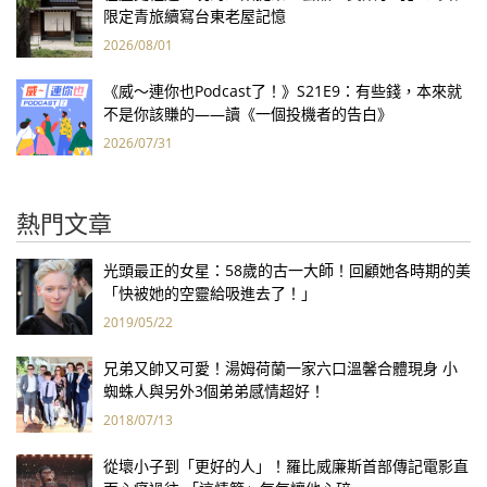
限定青旅續寫台東老屋記憶
2026/08/01
《威～連你也Podcast了！》S21E9：有些錢，本來就
不是你該賺的——讀《一個投機者的告白》
2026/07/31
熱門文章
光頭最正的女星：58歲的古一大師！回顧她各時期的美
「快被她的空靈給吸進去了！」
2019/05/22
兄弟又帥又可愛！湯姆荷蘭一家六口溫馨合體現身 小
蜘蛛人與另外3個弟弟感情超好！
2018/07/13
從壞小子到「更好的人」！羅比威廉斯首部傳記電影直