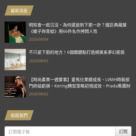
最新消息
明知會一起沉沒，為何還是刺下那一針？國巨典藏展
《蠍子與青蛙》用66件名作拷問人性
2026/08/04
不只是下廚的地方！6個關鍵點打造網美系夢幻廚房
2026/08/03
【時尚產業一週要事】愛馬仕業績成長、LVMH時裝部
門終結虧損、Kering轉型策略初現成效、Prada集團財
報亮眼
2026/08/02
追蹤我們
訂閱