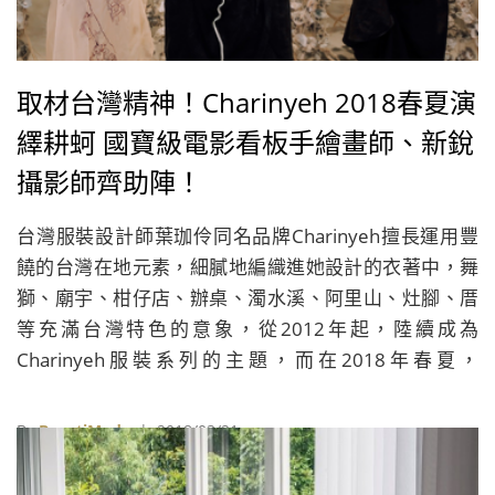
取材台灣精神！Charinyeh 2018春夏演
繹耕蚵 國寶級電影看板手繪畫師、新銳
攝影師齊助陣！
台灣服裝設計師葉珈伶同名品牌Charinyeh擅長運用豐
饒的台灣在地元素，細膩地編織進她設計的衣著中，舞
獅、廟宇、柑仔店、辦桌、濁水溪、阿里山、灶腳、厝
等充滿台灣特色的意象，從2012年起，陸續成為
Charinyeh服裝系列的主題，而在2018年春夏，
Charinyeh則是以「耕蚵」為題，回首幾被遺忘的台灣
養蚵文化。
By
BeautiMode
| 2018/03/21