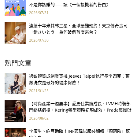
不是你該賺的——讀《一個投機者的告白》
2026/07/31
連續十年米其林三星、全球最難預約！東京傳奇壽司
「鮨さいとう」為何破例首度來台？
2026/07/30
熱門文章
過敏體質成創業契機 Jeeves Taipei執行長李翊菲：頂
級洗衣是最好的健康保險！
2021/01/25
【時尚產業一週要事】愛馬仕業績成長、LVMH時裝部
門終結虧損、Kering轉型策略初現成效、Prada集團財
報亮眼
2026/08/02
李康生、納豆助陣！INF郭瑋以服裝翻轉「觀落陰」既