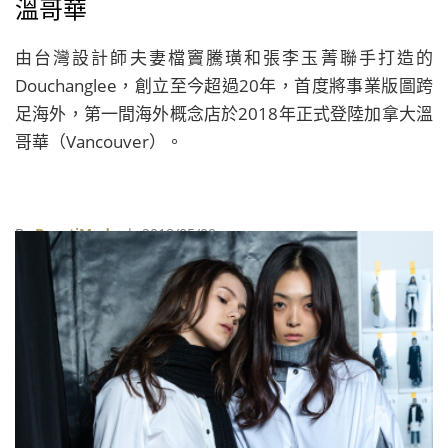
溫哥華
由台灣設計師夫妻檔竇騰璜和張李玉菁聯手打造的
Douchanglee，創立至今超過20年，首度將事業版圖跨
足海外，第一間海外概念店於2018年正式登陸加拿大溫
哥華（Vancouver）。
By
BeautiMode
| 2018/05/09