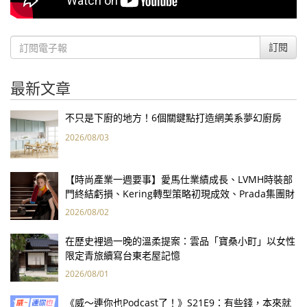
訂閱
最新文章
不只是下廚的地方！6個關鍵點打造網美系夢幻廚房
2026/08/03
【時尚產業一週要事】愛馬仕業績成長、LVMH時裝部
門終結虧損、Kering轉型策略初現成效、Prada集團財
報亮眼
2026/08/02
在歷史裡過一晚的溫柔提案：雲品「寶桑小町」以女性
限定青旅續寫台東老屋記憶
2026/08/01
《威～連你也Podcast了！》S21E9：有些錢，本來就