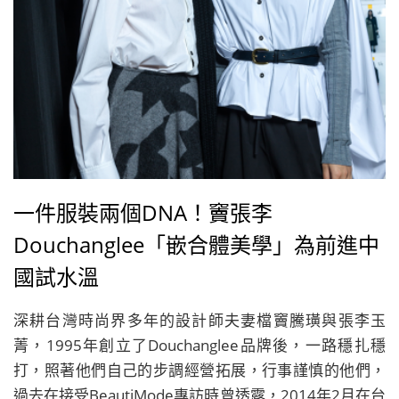
一件服裝兩個DNA！竇張李
Douchanglee「嵌合體美學」為前進中
國試水溫
深耕台灣時尚界多年的設計師夫妻檔竇騰璜與張李玉
菁，1995年創立了Douchanglee品牌後，一路穩扎穩
打，照著他們自己的步調經營拓展，行事謹慎的他們，
過去在接受BeautiMode專訪時曾透露，2014年2月在台