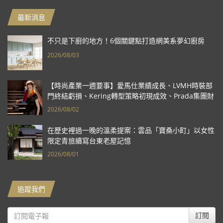
最新消息
不只是下廚的地方！6個關鍵點打造網美系夢幻廚房
2026/08/03
【時尚產業一週要事】愛馬仕業績成長、LVMH時裝部
門終結虧損、Kering轉型策略初現成效、Prada集團財
報亮眼
2026/08/02
在歷史裡過一晚的溫柔提案：雲品「寶桑小町」以女性
限定青旅續寫台東老屋記憶
2026/08/01
追蹤我們
訂閱