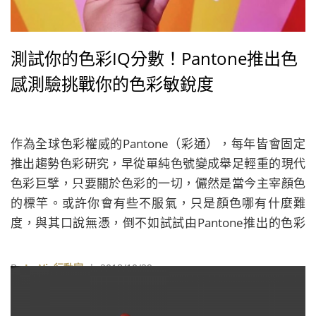
測試你的色彩IQ分數！Pantone推出色
感測驗挑戰你的色彩敏銳度
作為全球色彩權威的Pantone（彩通），每年皆會固定
推出趨勢色彩研究，早從單純色號變成舉足輕重的現代
色彩巨擘，只要關於色彩的一切，儼然是當今主宰顏色
的標竿。或許你會有些不服氣，只是顏色哪有什麼難
度，與其口說無憑，倒不如試試由Pantone推出的色彩
IQ測驗（Color IQ Test），看看你是否真的對色系瞭若
指掌，敏銳度百分百！
By
La Vie行動家
| 2018/10/29