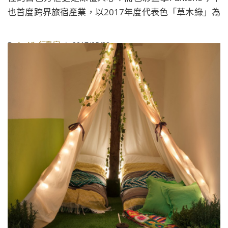
也首度跨界旅宿產業，以2017年度代表色「草木綠」為
主題打造出Airbnb的空間，盎然綠意的植物讓人印象深
刻，也引發色票的無限可能的想像！
By
La Vie行動家
| 2017/05/28