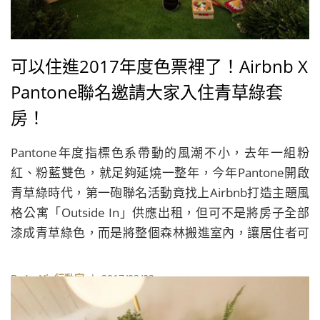
可以住進2017年度色票裡了！Airbnb X
Pantone聯名邀請大家入住青草綠套
房！
Pantone年度指標色系帶動的風潮不小，去年一組粉
紅、粉藍雙色，就足夠延燒一整年，今年Pantone開啟
青草綠時代，第一砲聯名活動竟找上Airbnb打造主題風
格公寓「Outside In」供應出租，但可不是將房子全部
漆成青草綠色，而是將整個森林搬進室內，讓居住者可
以充分感受到青草的綠意和氛圍。不禁令人好生期待
Pantone未來是否會打造全系列色票旅館呢？
By
La Vie行動家
| 2017/02/02