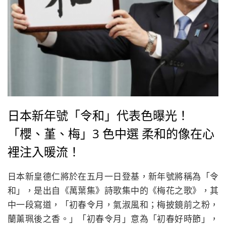
日本新年號「令和」代表色曝光！
「櫻、堇、梅」3 色中選 柔和的像在心
裡注入暖流！
日本新皇德仁將於在五月一日登基，新年號將稱為「令
和」，是出自《萬葉集》詩歌集中的《梅花之歌》，其
中一段寫道，「初春令月，氣淑風和；梅披鏡前之粉，
蘭薰珮後之香。」「初春令月」意為「初春好時節」，