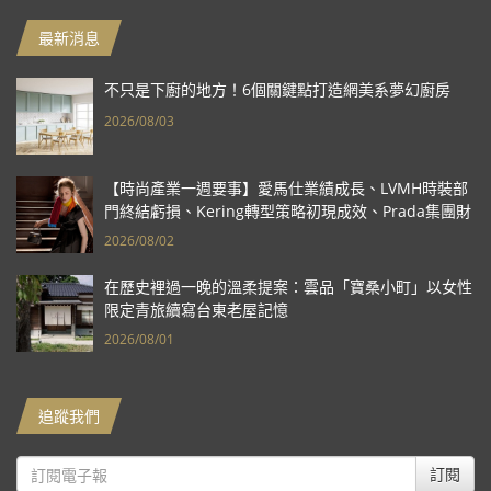
最新消息
不只是下廚的地方！6個關鍵點打造網美系夢幻廚房
2026/08/03
【時尚產業一週要事】愛馬仕業績成長、LVMH時裝部
門終結虧損、Kering轉型策略初現成效、Prada集團財
報亮眼
2026/08/02
在歷史裡過一晚的溫柔提案：雲品「寶桑小町」以女性
限定青旅續寫台東老屋記憶
2026/08/01
追蹤我們
訂閱