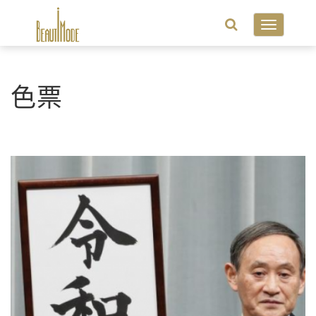
Toggle
navigatio
色票