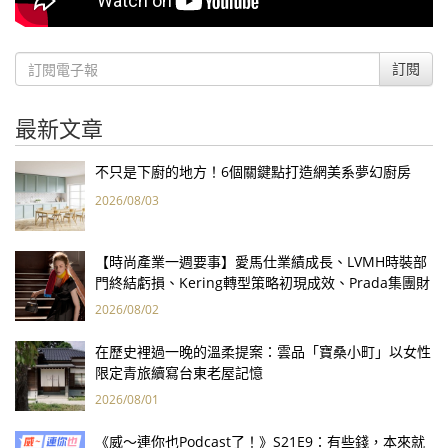
訂閱
最新文章
不只是下廚的地方！6個關鍵點打造網美系夢幻廚房
2026/08/03
【時尚產業一週要事】愛馬仕業績成長、LVMH時裝部
門終結虧損、Kering轉型策略初現成效、Prada集團財
報亮眼
2026/08/02
在歷史裡過一晚的溫柔提案：雲品「寶桑小町」以女性
限定青旅續寫台東老屋記憶
2026/08/01
《威～連你也Podcast了！》S21E9：有些錢，本來就