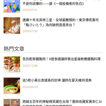
不是你該賺的——讀《一個投機者的告白》
2026/07/31
連續十年米其林三星、全球最難預約！東京傳奇壽司
「鮨さいとう」為何破例首度來台？
2026/07/30
熱門文章
告別乾柴雞胸肉！8道食譜讓妳煮出星級軟嫩雞胸料理
2025/12/08
這5款小黃瓜食譜真的封神 讓妳在夏天維持清爽
2026/06/20
跨越五百年的神秘微笑藏在台灣？藝術收藏家黃崇仁以