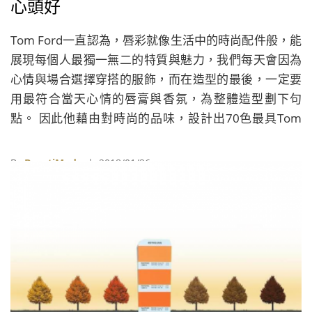
心頭好
Tom Ford一直認為，唇彩就像生活中的時尚配件般，能
展現每個人最獨一無二的特質與魅力，我們每天會因為
心情與場合選擇穿搭的服飾，而在造型的最後，一定要
用最符合當天心情的唇膏與香氛，為整體造型劃下句
點。 因此他藉由對時尚的品味，設計出70色最具Tom
Ford潮流風格的唇彩，裡頭包含滋潤絲滑質地的「設計
師唇膏」，以及女人夢想中最完美霧面的「設計師微霧
By
BeautiMode
| 2018/01/26
唇膏」，同時在這70色中，包含品牌最獨特的九大色
階，從時尚裸色、優雅米色、幸運珊瑚紅、閃耀粉紅、
潮流紅、經典紅、個性淺紫、頂級勃根地紅酒色、深邃
紫，每款顏色都猶如Tom Ford在設計時尚潮服時所使用
的色票，完美設計出不可取代的唇膏顏色。