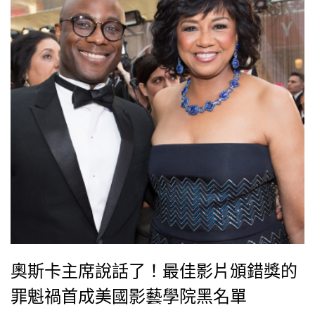
奧斯卡主席說話了！最佳影片頒錯獎的
罪魁禍首成美國影藝學院黑名單