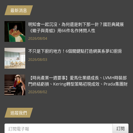
最新消息
明知會一起沉沒，為何還是刺下那一針？國巨典藏展
《蠍子與青蛙》用66件名作拷問人性
2026/08/04
不只是下廚的地方！6個關鍵點打造網美系夢幻廚房
2026/08/03
【時尚產業一週要事】愛馬仕業績成長、LVMH時裝部
門終結虧損、Kering轉型策略初現成效、Prada集團財
報亮眼
2026/08/02
追蹤我們
訂閱