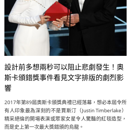
設計前多想兩秒可以阻止悲劇發生！奧
斯卡頒錯獎事件看見文字排版的劇烈影
響
2017年第89屆奧斯卡頒獎典禮已經落幕，想必本屆令所
有人印象最為深刻的不是賈斯汀（Justin Timberlake）
精采絕倫的開場表演或眾家女星令人驚豔的紅毯造型，
而是史上第一次最大獎錯頒的烏龍。