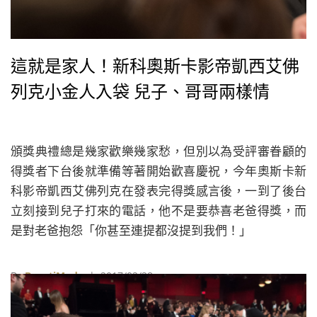
這就是家人！新科奧斯卡影帝凱西艾佛
列克小金人入袋 兒子、哥哥兩樣情
頒獎典禮總是幾家歡樂幾家愁，但別以為受評審眷顧的
得獎者下台後就準備等著開始歡喜慶祝，今年奧斯卡新
科影帝凱西艾佛列克在發表完得獎感言後，一到了後台
立刻接到兒子打來的電話，他不是要恭喜老爸得獎，而
是對老爸抱怨「你甚至連提都沒提到我們！」
By
BeautiMode
| 2017/02/28