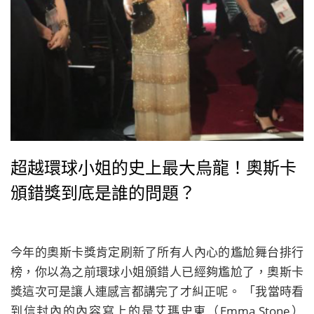
超越環球小姐的史上最大烏龍！奧斯卡
頒錯獎到底是誰的問題？
今年的奧斯卡獎肯定刷新了所有人內心的尷尬舞台排行
榜，你以為之前環球小姐頒錯人已經夠尷尬了，奧斯卡
獎這次可是讓人連感言都講完了才糾正呢。 「我當時看
到信封內的內容寫上的是艾瑪史東（Emma Stone）