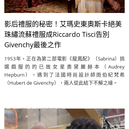
影后禮服的秘密！艾瑪史東奧斯卡絕美
珠繡流蘇禮服成Riccardo Tisci告別
Givenchy最後之作
1953年，正在為第二部電影《龍鳳配》（Sabrina）挑
選戲服的的已故女星奧黛麗赫本（Audrey
Hepburn），遇到了法國時尚設計師雨伯紀梵希
（Hubert de Givenchy），兩人從此結下不解之緣。
By
BeautiMode
| 2017/03/03