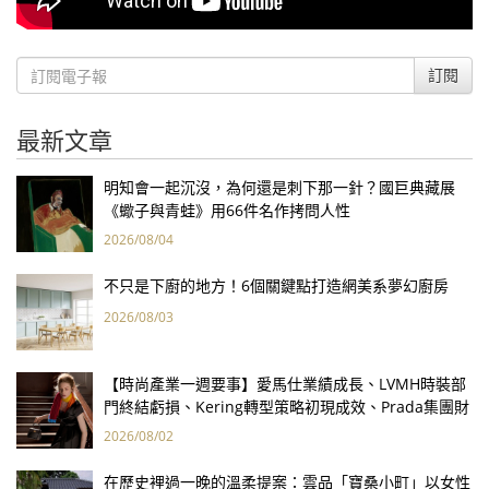
訂閱
最新文章
明知會一起沉沒，為何還是刺下那一針？國巨典藏展
《蠍子與青蛙》用66件名作拷問人性
2026/08/04
不只是下廚的地方！6個關鍵點打造網美系夢幻廚房
2026/08/03
【時尚產業一週要事】愛馬仕業績成長、LVMH時裝部
門終結虧損、Kering轉型策略初現成效、Prada集團財
報亮眼
2026/08/02
在歷史裡過一晚的溫柔提案：雲品「寶桑小町」以女性