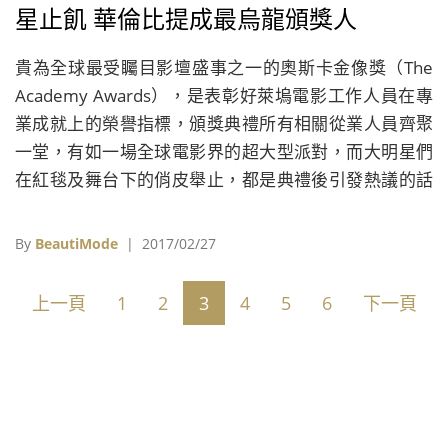
星止飢 華倫比提成最烏龍頒獎人
貴為全球最受矚目影壇盛事之一的奧斯卡金像獎（The
Academy Awards），是表彰好萊塢電影工作人員在專
業成就上的榮譽指標，頒獎典禮所有相關從業人員齊聚
一堂，有如一場全球電影界的超大型派對，而大明星們
在紅毯及舞台下的俏皮舉止，都是典禮後引發熱議的話
題，也為奧斯卡頒獎典禮增添十足的娛樂性。
By
BeautiMode
| 2017/02/27
上一頁
1
2
3
4
5
6
下一頁