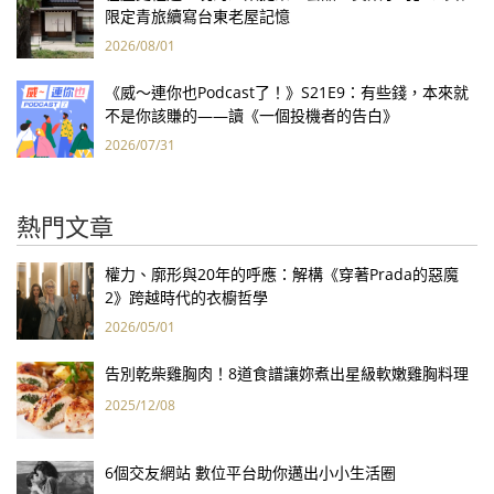
限定青旅續寫台東老屋記憶
2026/08/01
《威～連你也Podcast了！》S21E9：有些錢，本來就
不是你該賺的——讀《一個投機者的告白》
2026/07/31
熱門文章
權力、廓形與20年的呼應：解構《穿著Prada的惡魔
2》跨越時代的衣櫥哲學
2026/05/01
告別乾柴雞胸肉！8道食譜讓妳煮出星級軟嫩雞胸料理
2025/12/08
6個交友網站 數位平台助你邁出小小生活圈