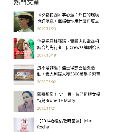
熱門文章
《夕霧花園》李心潔：外在的環境
也許混亂，但端看你用什麼角度去
看世界
2019/11/23
他是把目錄郵購、實體店和電商相
結合的先行者！J. Crew品牌創始人
Arthur Cinader去世，享年90歲
2017/10/18
這不是詐騙！佳士得慈善抽獎活
動，義大利婦人獲3300萬畢卡索畫
作
2020/06/02
顛覆想像！ 史上第一位鬥雞眼女模
特兒Brunette Moffy
2013/11/21
【2014春夏倫敦時裝週】John
Rocha