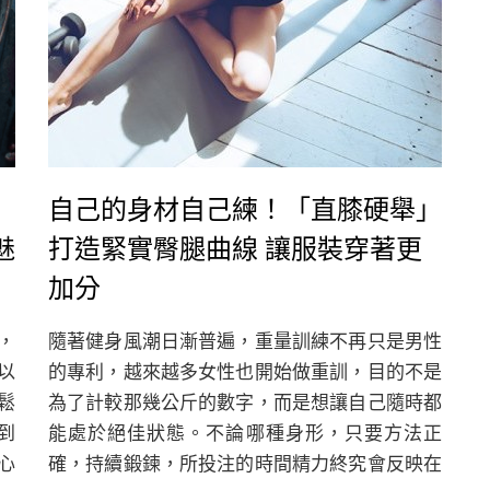
自己的身材自己練！「直膝硬舉」
魅
打造緊實臀腿曲線 讓服裝穿著更
加分
，
隨著健身風潮日漸普遍，重量訓練不再只是男性
以
的專利，越來越多女性也開始做重訓，目的不是
鬆
為了計較那幾公斤的數字，而是想讓自己隨時都
到
能處於絕佳狀態。不論哪種身形，只要方法正
心
確，持續鍛鍊，所投注的時間精力終究會反映在