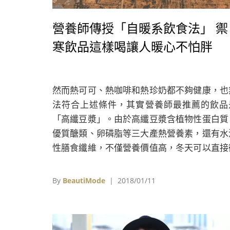
營養師傳授「自暖系飲食法」 禦
寒飲品這樣喝讓人暖心不怕胖
然而熱可可、熱咖啡和熱珍奶都不夠健康，也
法符合上述條件，其實營養師最推薦的飲品
「高纖豆漿」。由於高纖豆漿含植物性蛋白質
優質醣類、卵磷脂等三大產熱營養素，還有水
性膳食纖維，不僅營養價值高，冬天可以直接
波加熱喝，無論是下午茶或宵夜時間，適量補
都非常適合在意身材的女性。
By
BeautiMode
| 2018/01/11