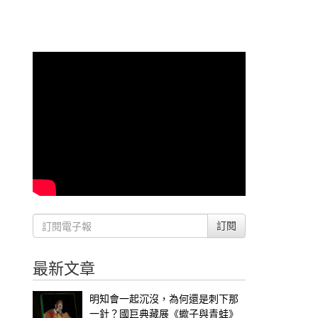
訂閱
最新文章
明知會一起沉沒，為何還是刺下那
一針？國巨典藏展《蠍子與青蛙》