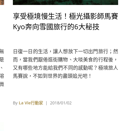
享受極境慢生活！極光攝影師馬賽
Kyo奔向雪國旅行的6大秘技
無
日復一日的生活，讓人想放下一切出門旅行；然
是
而，當我們厭倦逛街購物、大啖美食的行程後，
、
又有哪些地方能給我們不同的感動呢？極境旅人
溶
馬賽說，不如到世界的盡頭追光吧！
微
充
By
La Vie行動家
| 2018/01/02