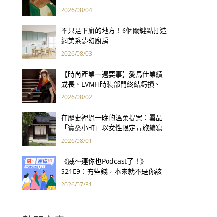
用66件名作拷問人性
2026/08/04
不只是下廚的地方！6個關鍵點打造
網美系夢幻廚房
2026/08/03
【時尚產業一週要事】愛馬仕業績
成長、LVMH時裝部門終結虧損、
Kering轉型策略初現成效、Prada
2026/08/02
集團財報亮眼
在歷史裡過一晚的溫柔提案：雲品
「寶桑小町」以女性限定青旅續寫
台東老屋記憶
2026/08/01
《威～連你也Podcast了！》
S21E9：有些錢，本來就不是你該
賺的——讀《一個投機者的告白》
2026/07/31