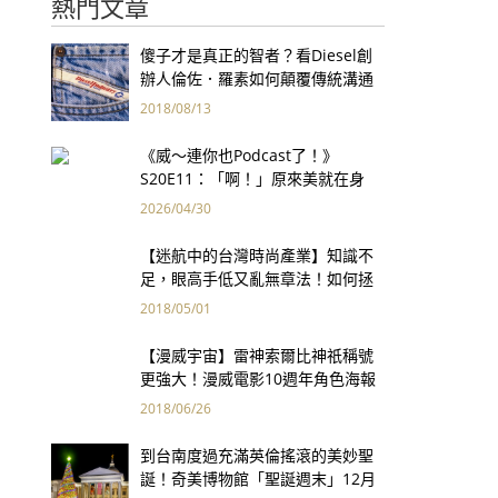
熱門文章
傻子才是真正的智者？看Diesel創
辦人倫佐．羅素如何顛覆傳統溝通
藝術
2018/08/13
《威～連你也Podcast了！》
S20E11：「啊！」原來美就在身
邊！感受日常，建造自我的《學美
2026/04/30
之心》
【迷航中的台灣時尚產業】知識不
足，眼高手低又亂無章法！如何拯
救台灣時尚產業？
2018/05/01
【漫威宇宙】雷神索爾比神祇稱號
更強大！漫威電影10週年角色海報
32位超級英雄金光帥翻！
2018/06/26
到台南度過充滿英倫搖滾的美妙聖
誕！奇美博物館「聖誕週末」12月