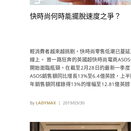
快時尚何時能擺脫速度之爭？
輕消費者越來越挑剔，快時尚零售低潮已蔓延
線上。 曾一路狂奔的英國超快時尚電商ASOS
開始面臨瓶頸。在截至2月28日的最新一季度
ASOS銷售額同比增長13%至6.4億英鎊，上半
年銷售額同樣錄得13%的增幅至12.81億英鎊
雖然延續了一貫的雙位數增幅，但增速較上一
同期的25%已大幅放緩。
By
LADYMAX
| 2019/03/30