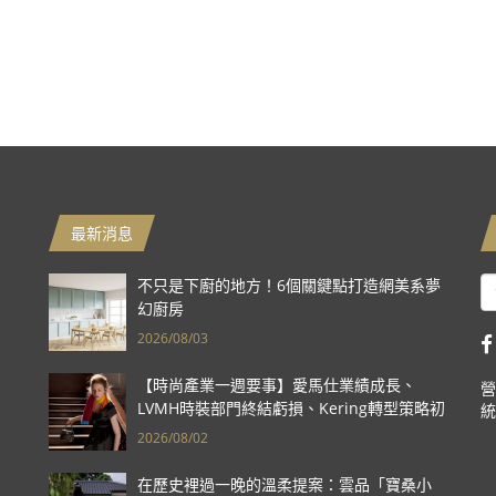
最新消息
不只是下廚的地方！6個關鍵點打造網美系夢
幻廚房
2026/08/03
【時尚產業一週要事】愛馬仕業績成長、
營
LVMH時裝部門終結虧損、Kering轉型策略初
統
現成效、Prada集團財報亮眼
2026/08/02
在歷史裡過一晚的溫柔提案：雲品「寶桑小