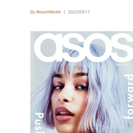
括開雲（Kering）、OTB集團、Burberr
LVMH等時尚集團，也分吸對聯合國難民組
By
BeautiMode
| 2022/03/11
（UNHCR）、國際紅十字會進行捐款以及開
援助計畫。