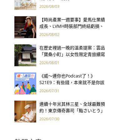
2026/08/03
【時尚產業一週要事】愛馬仕業績
成長、LVMH時裝部門終結虧損、
Kering轉型策略初現成效、Prada
2026/08/02
集團財報亮眼
在歷史裡過一晚的溫柔提案：雲品
「寶桑小町」以女性限定青旅續寫
台東老屋記憶
2026/08/01
《威～連你也Podcast了！》
S21E9：有些錢，本來就不是你該
賺的——讀《一個投機者的告白》
2026/07/31
連續十年米其林三星、全球最難預
約！東京傳奇壽司「鮨さいとう」
為何破例首度來台？
2026/07/30