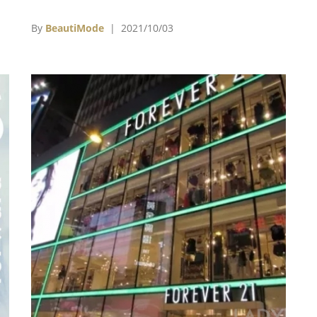
y、
（Kering）旗下包括 Balenciaga、Bottega
織
Veneta、Alexander McQueen、Saint Laurent
By
BeautiMode
| 2021/10/03
啟
等品牌均宣布跟進採用零皮草政策，開雲日前宣
布，從2022秋冬季起全面方棄使用皮草……