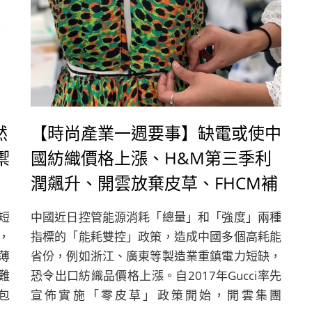
然
【時尚產業一週要事】缺電或使中
禦
國紡織價格上漲、H&M第三季利
潤飆升、開雲放棄皮草、FHCM補
助非法國新銳品牌
短
中國近日控管能源消耗「總量」和「強度」兩種
，
指標的「能耗雙控」政策，造成中國多個高耗能
薄
省份，例如浙江、廣東等製造業重鎮電力短缺，
難
恐令出口紡織品價格上漲。自2017年Gucci率先
包
宣佈實施「零皮草」政策開始，開雲集團