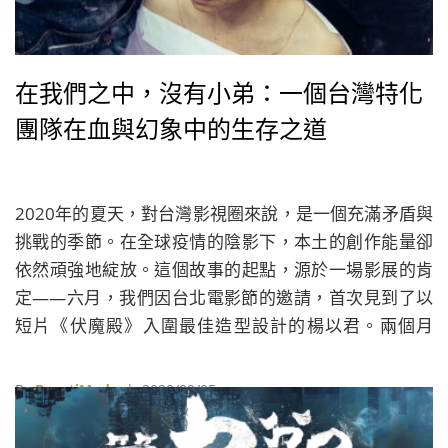
在我們之中，沒有小弟：一個台灣特化
團隊在血與幻象中的生存之道
2020年的夏天，對台灣影視圈來說，是一個充滿矛盾與
挑戰的季節。在全球疫情的陰影下，本土的創作能量卻
依然頑強地綻放。這個故事的起點，源於一場影展的肯
定——六月，我們因台北電影節的邀請，首次見到了以
短片《伏魔殿》入圍最佳造型設計的楊以君。兩個月
後，隨著她與團隊參與的活屍喜劇《逃出立法院》登上
大銀幕，我們再次拜訪，試圖從她個人的榮耀，延伸至
By
BeautiMode
| 2020/09/05
其團隊「覺藝工作室」的協作光譜，並一窺台灣特化產
業在風雨中的真實樣貌。