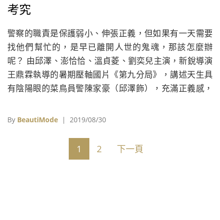
考究
警察的職責是保護弱小、伸張正義，但如果有一天需要
找他們幫忙的，是早已離開人世的鬼魂，那該怎麼辦
呢？ 由邱澤、澎恰恰、溫貞菱、劉奕兒主演，新銳導演
王鼎霖執導的暑期壓軸國片《第九分局》，講述天生具
有陰陽眼的菜鳥員警陳家豪（邱澤飾），充滿正義感，
一心想打擊犯罪，卻因分不清人鬼頻頻鬧出烏龍，在一
場出勤意外後，他被迫離開警局，在老鳥警探老張（澎
By
BeautiMode
| 2019/08/30
恰恰飾）的協助下，加入神秘的地下組織「第九分
局」，專門處理地上辦不了的靈異案件，卻意外捲入一
1
2
下一頁
宗震驚社會的連環殺人命案……