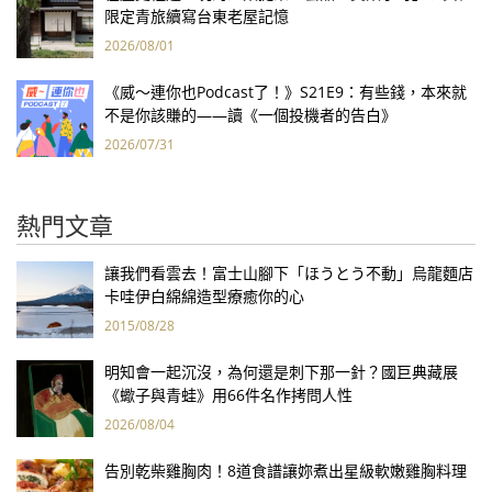
限定青旅續寫台東老屋記憶
2026/08/01
《威～連你也Podcast了！》S21E9：有些錢，本來就
不是你該賺的——讀《一個投機者的告白》
2026/07/31
熱門文章
讓我們看雲去！富士山腳下「ほうとう不動」烏龍麵店
卡哇伊白綿綿造型療癒你的心
2015/08/28
明知會一起沉沒，為何還是刺下那一針？國巨典藏展
《蠍子與青蛙》用66件名作拷問人性
2026/08/04
告別乾柴雞胸肉！8道食譜讓妳煮出星級軟嫩雞胸料理