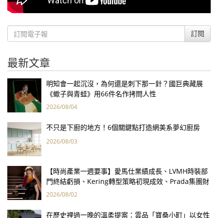
訂閱
最新文章
明知會一起沉沒，為何還是刺下那一針？國巨典藏展
《蠍子與青蛙》用66件名作拷問人性
2026/08/04
不只是下廚的地方！6個關鍵點打造網美系夢幻廚房
2026/08/03
【時尚產業一週要事】愛馬仕業績成長、LVMH時裝部
門終結虧損、Kering轉型策略初現成效、Prada集團財
報亮眼
2026/08/02
在歷史裡過一晚的溫柔提案：雲品「寶桑小町」以女性