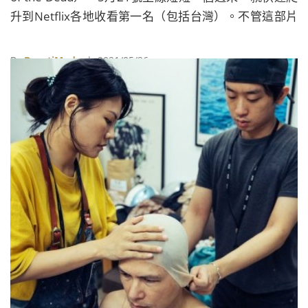
升到Netflix各地收看第一名（包括台灣）。不管這部片
你看了覺得超愛還是超爛，心裡想必都有很多疑問，今
天我們就整理出最多人好奇卻又沒解釋的細節，一次把
By
BeautiMode
| 2021/05/26
大家心中的o.s.寫出來（大誤）！