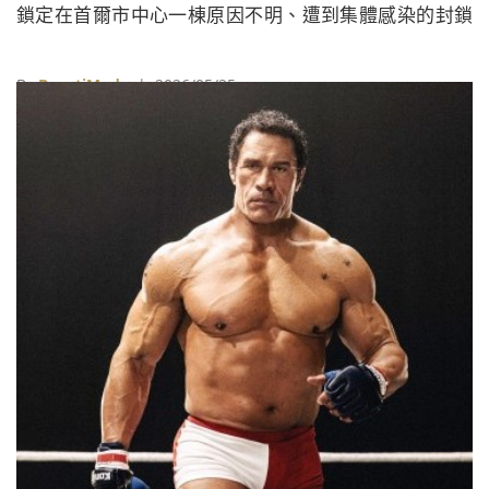
鎖定在首爾市中心一棟原因不明、遭到集體感染的封鎖
摩天大樓中，然而主創團隊這一次不只滿足於感官刺
激，更在世界觀上帶來了一場深刻的「哲學與技術進
By
BeautiMode
| 2026/05/25
化」。