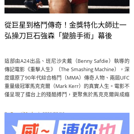
從巨星到格鬥傳奇！金獎特化大師辻一
弘操刀巨石強森「變臉手術」幕後
這部由A24出品、班尼沙夫戴（Benny Safdie）執導的
傳記電影《重擊人生》（The Smashing Machine），深
度還原了90年代綜合格鬥（MMA）傳奇人物、兩屆UFC
重量級冠軍馬克克爾（Mark Kerr）的真實人生。電影不
僅呈現了擂台上的殘酷搏鬥，更聚焦於馬克克爾與成癮
症、情感關係掙扎的私人時刻。為了在銀幕上重塑這位
傳奇格鬥家，巨石強森（Dwayne Johnson）與特效化
By
BeautiMode
| 2026/02/16
妝團隊進行了一場視覺變身，透過極致的特化工法，翻
轉了他過往深植人心的英雄形象。