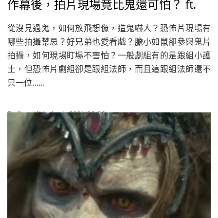
作幕後，拍片現場竟比鬼還可怕？ ft.
《馗降：粽邪2》造型指導施筱柔、特
從沒見過鬼，如何放飛想像，造鬼嚇人？恐怖片現場有
化指導王嘉瑩
哪些拍攝禁忌？好兄弟也愛看戲？膽小如鼠卻參與鬼片
拍攝，如何現場盯場不害怕？一般劇組有的是跟組小護
士，但恐怖片劇組卻是跟組法師，而且這跟組法師還不
只一位……
By
BeautiMode
| 2021/08/06