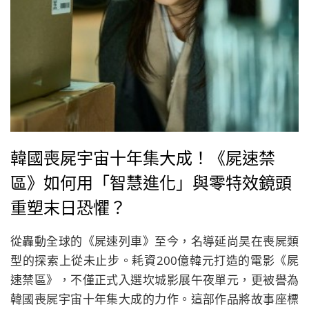
韓國喪屍宇宙十年集大成！《屍速禁
區》如何用「智慧進化」與零特效鏡頭
重塑末日恐懼？
從轟動全球的《屍速列車》至今，名導延尚昊在喪屍類
型的探索上從未止步。耗資200億韓元打造的電影《屍
速禁區》，不僅正式入選坎城影展午夜單元，更被譽為
韓國喪屍宇宙十年集大成的力作。這部作品將故事座標