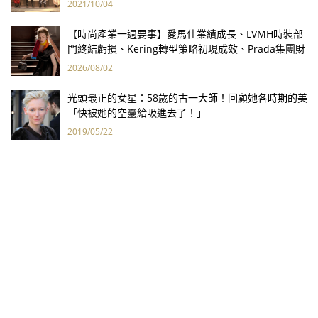
2021/10/04
【時尚產業一週要事】愛馬仕業績成長、LVMH時裝部
門終結虧損、Kering轉型策略初現成效、Prada集團財
報亮眼
2026/08/02
光頭最正的女星：58歲的古一大師！回顧她各時期的美
「快被她的空靈給吸進去了！」
2019/05/22