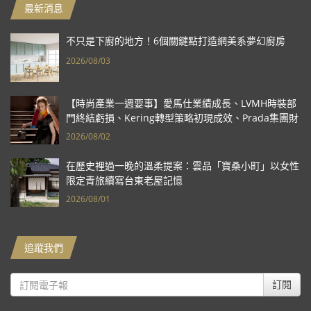
最新消息
不只是下廚的地方！6個關鍵點打造網美系夢幻廚房
2026/08/03
【時尚產業一週要事】愛馬仕業績成長、LVMH時裝部
門終結虧損、Kering轉型策略初現成效、Prada集團財
報亮眼
2026/08/02
在歷史裡過一晚的溫柔提案：雲品「寶桑小町」以女性
限定青旅續寫台東老屋記憶
2026/08/01
追蹤我們
訂閱