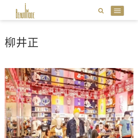
Toggle
navigatio
柳井正