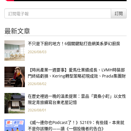
訂閱
最新文章
不只是下廚的地方！6個關鍵點打造網美系夢幻廚房
2026/08/03
【時尚產業一週要事】愛馬仕業績成長、LVMH時裝部
門終結虧損、Kering轉型策略初現成效、Prada集團財
報亮眼
2026/08/02
在歷史裡過一晚的溫柔提案：雲品「寶桑小町」以女性
限定青旅續寫台東老屋記憶
2026/08/01
《威～連你也Podcast了！》S21E9：有些錢，本來就
不是你該賺的——讀《一個投機者的告白》