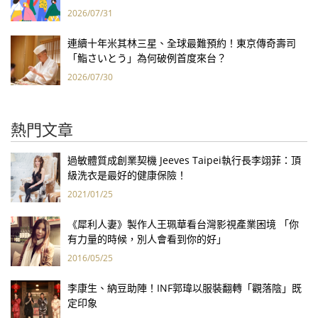
2026/07/31
連續十年米其林三星、全球最難預約！東京傳奇壽司
「鮨さいとう」為何破例首度來台？
2026/07/30
熱門文章
過敏體質成創業契機 Jeeves Taipei執行長李翊菲：頂
級洗衣是最好的健康保險！
2021/01/25
《犀利人妻》製作人王珮華看台灣影視產業困境 「你
有力量的時候，別人會看到你的好」
2016/05/25
李康生、納豆助陣！INF郭瑋以服裝翻轉「觀落陰」既
定印象