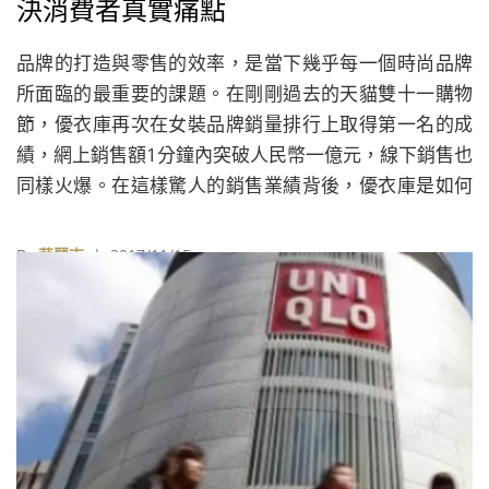
決消費者真實痛點
品牌的打造與零售的效率，是當下幾乎每一個時尚品牌
所面臨的最重要的課題。在剛剛過去的天貓雙十一購物
節，優衣庫再次在女裝品牌銷量排行上取得第一名的成
績，網上銷售額1分鐘內突破人民幣一億元，線下銷售也
同樣火爆。在這樣驚人的銷售業績背後，優衣庫是如何
在中國，其海外第一大市場，通過「人、貨、場」幾個
方面的精細化運營，在零售管道和服務體驗上創新，值
By
華麗志
| 2017/11/15
得我們深究。