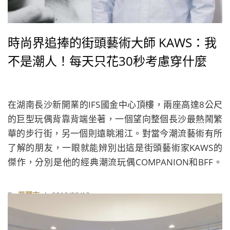
時尚界追捧的街頭藝術大師 KAWS：我
不是潮人！每天只花30秒考慮穿什麼
在湖南長沙新開業的IFS國金中心頂樓，兩座高達8公尺
的巨型玩偶背靠背端坐著，一個望向整個長沙最熱鬧繁
華的步行街，另一個則遠眺湘江。對當今潮流藝術有所
了解的朋友，一眼就能辨別出這是街頭藝術家KAWS的
傑作，分別是他的經典潮流玩偶COMPANION和BFF。
不過幾年前，當Uniqlo推出第一季聯名KAWS的產品
時，很多中國消費者並不清楚他是誰。
By
華麗志
| 2018/08/12