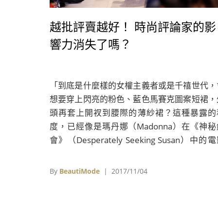
越批評賣越好！ 時尚評論家的影
響力消失了嗎？
「到底是什麼樣的女權主義者或是千禧世代，
想要穿上閃亮的粉色、藍色馬賽克圖案短裙，
頭再套上開衩到腰際的薄紗裙？這種暴露的
度，已經像是瑪丹娜（Madonna）在《神秘
會》（Desperately Seeking Susan）中的
戲服一樣刺眼。這些衣服不僅無法代表當代的
權主義，即使回到了1950年代也不具任何
By
BeautiMode
| 2017/11/04
意。」這段見血的文字，是《紐約時報》（Th
New York Times）時尚編輯Vanessa Friedm
對於Dior 2018春夏女裝的批評。