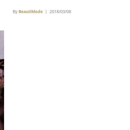
尼
一段時間，畏懼自己在鏡頭前展示性感的那一
面，直到決定接演電影《紅雀》（Red
By
BeautiMode
| 2018/03/08
Sparrow）那一刻。這也是珍妮佛勞倫斯第一次
大尺度地挑戰全裸演出，但意外地，在正式開拍
後她反而變得很自在。珍妮佛勞倫斯在接受
《Harper’s BAZAAR》採訪時表示，「演出電影
其實更像是一個找回自己的過程。」她並分享自
己對於電影、角色，以及女權議題的想法。