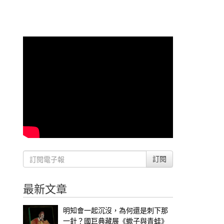
訂閱
最新文章
明知會一起沉沒，為何還是刺下那
一針？國巨典藏展《蠍子與青蛙》