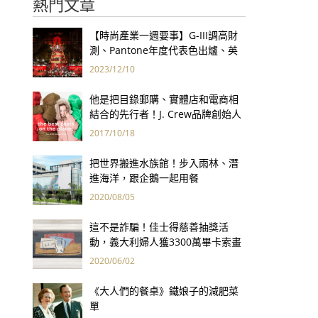
熱門文章
【時尚產業一週要事】G-III調高財
測、Pantone年度代表色出爐、英
國時尚獎得獎名單揭曉、LVMH持續
2023/12/10
推動永續發展計畫
他是把目錄郵購、實體店和電商相
結合的先行者！J. Crew品牌創始人
Arthur Cinader去世，享年90歲
2017/10/18
把世界搬進水族館！步入雨林、潛
進海洋，跟企鵝一起用餐
2020/08/05
這不是詐騙！佳士得慈善抽獎活
動，義大利婦人獲3300萬畢卡索畫
作
2020/06/02
《大人們的餐桌》鐵娘子的減肥菜
單