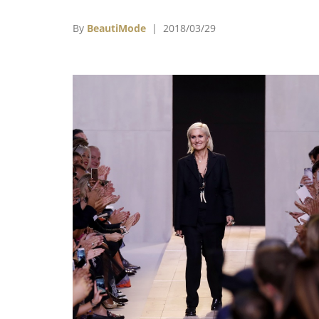
針織連身褲、另一件則是針織連身衣，皆由威
斯的家族工坊以純手工縫製而成。
By
BeautiMode
| 2018/03/29