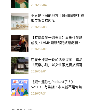
用66件名作拷問人性
2026/08/04
不只是下廚的地方！6個關鍵點打造
網美系夢幻廚房
2026/08/03
【時尚產業一週要事】愛馬仕業績
成長、LVMH時裝部門終結虧損、
Kering轉型策略初現成效、Prada
2026/08/02
集團財報亮眼
在歷史裡過一晚的溫柔提案：雲品
「寶桑小町」以女性限定青旅續寫
台東老屋記憶
2026/08/01
《威～連你也Podcast了！》
S21E9：有些錢，本來就不是你該
賺的——讀《一個投機者的告白》
2026/07/31