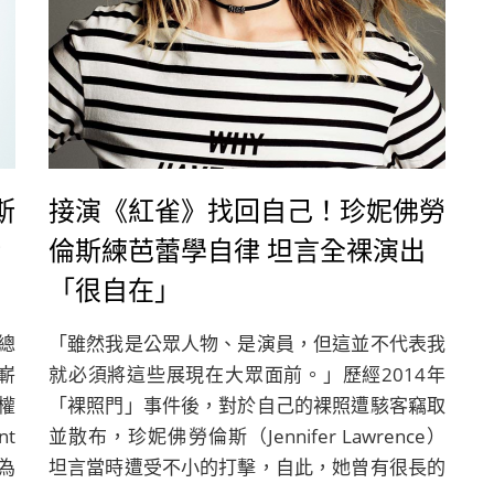
斯
接演《紅雀》找回自己！珍妮佛勞
術
倫斯練芭蕾學自律 坦言全裸演出
「很自在」
總
「雖然我是公眾人物、是演員，但這並不代表我
個嶄
就必須將這些展現在大眾面前。」歷經2014年
權
「裸照門」事件後，對於自己的裸照遭駭客竊取
nt
並散布，珍妮佛勞倫斯（Jennifer Lawrence）
為
坦言當時遭受不小的打擊，自此，她曾有很長的