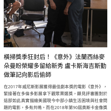
橫掃獎季狂封后！《意外》法蘭西絲麥
朵曼盼榮耀多留給新秀 盧卡斯海吉斯勤
做筆記向影后偷師
在2017年威尼斯影展獲得最佳劇本獎的電影《意外》，
緊接著在多倫多影展拿下觀眾票選獎，顯見評審團對於
這部如此真實描繪美國現今中部小鎮生活困境與社會問
題的電影，多有共鳴。而在2018年第90屆奧斯卡金像獎