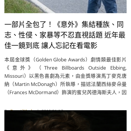
一部片全包了！《意外》集結種族、同
志、性侵、家暴等不忍直視話題 近年最
佳一鏡到底 讓人忘記在看電影
本屆金球獎（Golden Globe Awards）劇情類最佳影片
《意外》（Three Billboards Outside Ebbing,
Missouri）以黑色喜劇為元素，由金獎導演馬丁麥克唐
納（Martin McDonagh）所執導，描述法蘭西絲麥朵曼
（Frances McDormand）飾演的蜜兒芮德海斯夫人，因
為女兒在一場謀殺案中不幸身亡，但數個月過去後案情
卻沒有任何進展，她一氣之下買了鎮上最醒目的三個廣
By
BeautiMode
| 2018/01/17
告看板，用極爭議與嘲弄的字眼，諷刺當地最受人崇
拜、同時也是案件負責的警長威廉威 洛比。