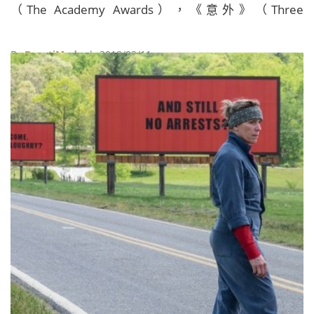
（The Academy Awards），《意外》（Three
Billboards Outside Ebbing, Missouri）更是獲得最佳影
片、最佳女主角、兩項最佳男配角、最佳原著劇本、最
By
BeautiMode
| 2018/02/11
佳剪接、最佳配樂等7項大獎的提名。