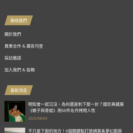
聯絡我們
關於我們
異業合作 & 廣告刊登
採訪邀請
加入我們 & 投稿
最新消息
明知會一起沉沒，為何還是刺下那一針？國巨典藏展
《蠍子與青蛙》用66件名作拷問人性
2026/08/04
不只是下廚的地方！6個關鍵點打造網美系夢幻廚房