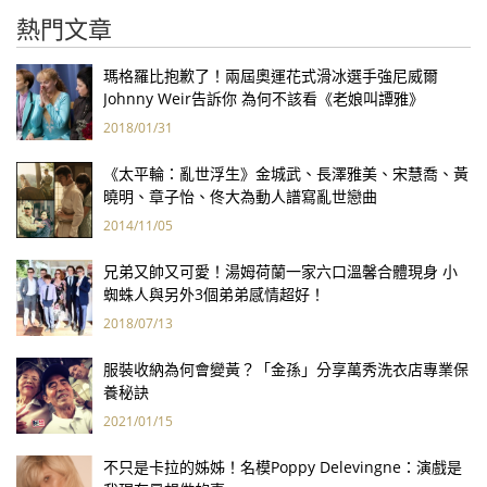
熱門文章
瑪格羅比抱歉了！兩屆奧運花式滑冰選手強尼威爾
Johnny Weir告訴你 為何不該看《老娘叫譚雅》
2018/01/31
《太平輪：亂世浮生》金城武、長澤雅美、宋慧喬、黃
曉明、章子怡、佟大為動人譜寫亂世戀曲
2014/11/05
兄弟又帥又可愛！湯姆荷蘭一家六口溫馨合體現身 小
蜘蛛人與另外3個弟弟感情超好！
2018/07/13
服裝收納為何會變黃？「金孫」分享萬秀洗衣店專業保
養秘訣
2021/01/15
不只是卡拉的姊姊！名模Poppy Delevingne：演戲是