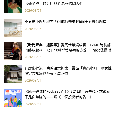
《蠍子與青蛙》用66件名作拷問人性
2026/08/04
不只是下廚的地方！6個關鍵點打造網美系夢幻廚房
2026/08/03
【時尚產業一週要事】愛馬仕業績成長、LVMH時裝部
門終結虧損、Kering轉型策略初現成效、Prada集團財
報亮眼
2026/08/02
在歷史裡過一晚的溫柔提案：雲品「寶桑小町」以女性
限定青旅續寫台東老屋記憶
2026/08/01
《威～連你也Podcast了！》S21E9：有些錢，本來就
不是你該賺的——讀《一個投機者的告白》
2026/07/31