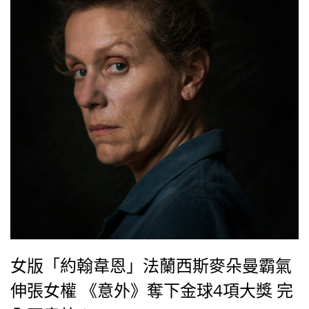
女版「約翰韋恩」法蘭西斯麥朵曼霸氣
伸張女權 《意外》奪下金球4項大獎 完