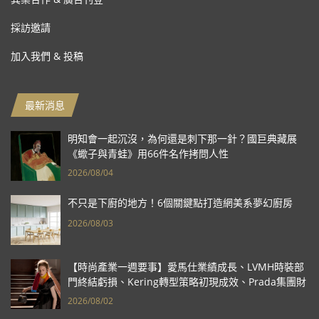
採訪邀請
加入我們 & 投稿
最新消息
明知會一起沉沒，為何還是刺下那一針？國巨典藏展
《蠍子與青蛙》用66件名作拷問人性
2026/08/04
不只是下廚的地方！6個關鍵點打造網美系夢幻廚房
2026/08/03
【時尚產業一週要事】愛馬仕業績成長、LVMH時裝部
門終結虧損、Kering轉型策略初現成效、Prada集團財
報亮眼
2026/08/02