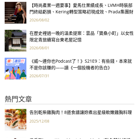
【時尚產業一週要事】愛馬仕業績成長、LVMH時裝部
門終結虧損、Kering轉型策略初現成效、Prada集團財
報亮眼
2026/08/02
在歷史裡過一晚的溫柔提案：雲品「寶桑小町」以女性
限定青旅續寫台東老屋記憶
2026/08/01
《威～連你也Podcast了！》S21E9：有些錢，本來就
不是你該賺的——讀《一個投機者的告白》
2026/07/31
熱門文章
告別乾柴雞胸肉！8道食譜讓妳煮出星級軟嫩雞胸料理
2025/12/08