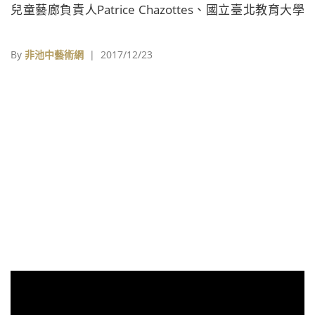
兒童藝廊負責人Patrice Chazottes、國立臺北教育大學
人文藝術學院院長郭博州、法國在台協會處長博凱、廣
達文教基金會執行長徐繪珈親臨致詞。現場開放兒童體
By
非池中藝術網
| 2017/12/23
驗，並由Patrice Chazottes導覽參觀。