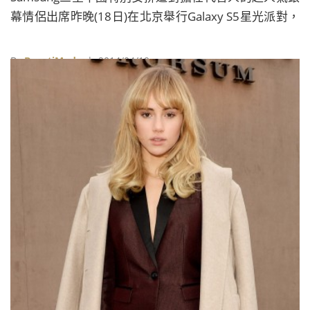
幕情侶出席昨晚(18日)在北京舉行Galaxy S5星光派對，
不過期待雙賢合體的朋友可要失望了，因為兩人是一前
一後單獨出場與粉絲見面，雖然出席同一個活動，卻不
By
BeautiMode
| 2014/04/19
見兩人同台。 全智賢身穿Dolce & Gabbana的金色蕾絲
洋裝，展現高貴優雅的氣質 全智賢以一襲Dolce &
Gabbana金色蕾絲洋裝優雅現身，臉上掛著淡淡的微
笑，表示喜歡北京這個城市，平時喜歡透過運動維持身
材體態，特Ò