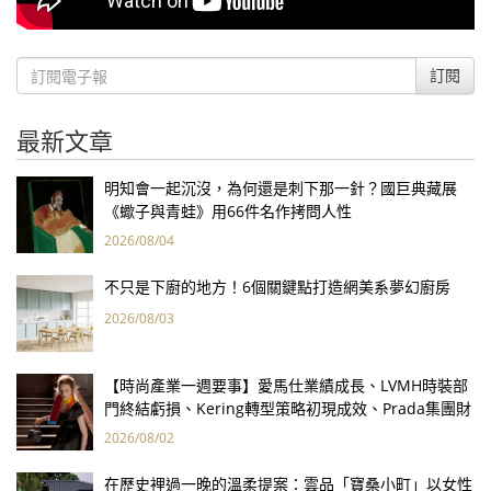
訂閱
最新文章
明知會一起沉沒，為何還是刺下那一針？國巨典藏展
《蠍子與青蛙》用66件名作拷問人性
2026/08/04
不只是下廚的地方！6個關鍵點打造網美系夢幻廚房
2026/08/03
【時尚產業一週要事】愛馬仕業績成長、LVMH時裝部
門終結虧損、Kering轉型策略初現成效、Prada集團財
報亮眼
2026/08/02
在歷史裡過一晚的溫柔提案：雲品「寶桑小町」以女性