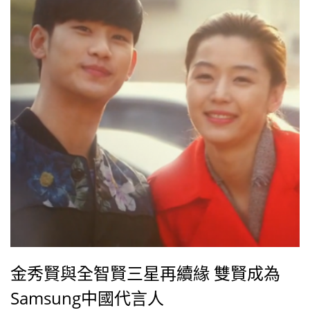
嘴…深黯自拍精髓的他，不吝惜向大眾展現他的美雖說
現代人思想開放，但對男性穿著女裝的接受度似乎還是
沒那麼普遍&#
金秀賢與全智賢三星再續緣 雙賢成為
Samsung中國代言人