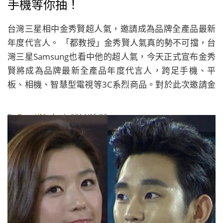
手機等你抽！
台灣三星相中金秀賢超人氣，邀請成為品牌全產品最新
年度代言人。 「都教授」金秀賢人氣真的勢不可擋，台
灣三星Samsung也看中他的超人氣，今天正式宣布金秀
賢將成為品牌最新全產品年度代言人，跨足手機、平
板、相機、智慧型電視等3C系烈商品。對於此次邀請金
秀賢擔代言人的原因，台灣三星電子行銷部資深行銷協
理余倩梅表示：「金秀賢在《來自星星的你》劇中所展
By
BeautiMode
| 2014/05/02
現出的簡約風格和高貴氣質，與三星品牌和產品的獨特
特質高度契合，因此特別選擇他為品牌年度全產品代言
人。」另外，她也提及這是台灣三星繼BIGBANG、
Infinite後，第三度與當紅韓星合作，希望能藉由%