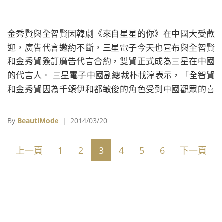
金秀賢與全智賢因韓劇《來自星星的你》在中國大受歡
迎，廣告代言邀約不斷，三星電子今天也宣布與全智賢
和金秀賢簽訂廣告代言合約，雙賢正式成為三星在中國
的代言人。 三星電子中國副總裁朴載淳表示，「全智賢
和金秀賢因為千頌伊和都敏俊的角色受到中國觀眾的喜
愛，這次請他們代言，不但希望能為產品宣傳，還能提
升品牌在中國年輕族群的形象，更親近消費者。」 《來
By
BeautiMode
| 2014/03/20
自星星的你》在中國線上影音網站擁有超過25億點擊
率，成為最受歡迎的韓劇，金秀賢與全智賢兩人將會代
上一頁
1
2
3
4
5
6
下一頁
言智慧型行動裝置Galaxy S5、超高清電視UHD TV、平
板電腦及冰箱等產品。 照片來源：SBS