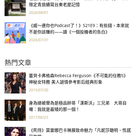
限定青旅續寫台東老屋記憶
2026/08/01
《威～連你也Podcast了！》S21E9：有些錢，本來就
不是你該賺的——讀《一個投機者的告白》
2026/07/31
熱門文章
蕾貝卡弗格森Rebecca Ferguson《不可能的任務5》
神秘女特務 美人謎情參考影后經典形象
2015/07/30
身為總被譽為是極品帥哥「漢斯沃」三兄弟 大哥自
嘲：我就是最矮的那一個！
2017/06/23
《死侍》莫雷娜巴卡琳展致命魅力「凡妮莎聰明、性感