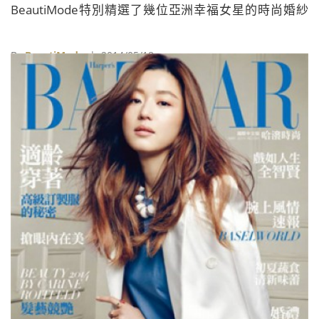
BeautiMode特別精選了幾位亞洲幸福女星的時尚婚紗
照，或許能夠對正在苦思煩惱的妳激發出不同的美好靈
感喔！趕緊來看看「我們結婚了！亞洲女星時尚婚紗盤
By
BeautiMode
| 2014/05/18
點 」▶▶▶