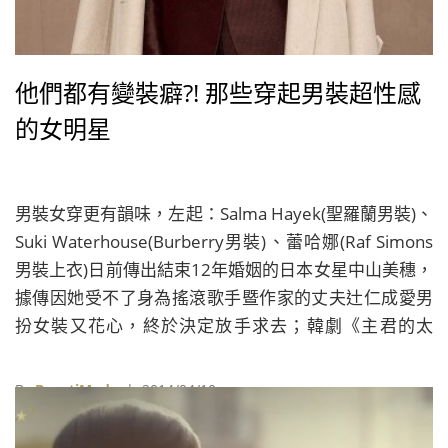
他們都有變裝癖?! 那些穿起男裝超性感
的女明星
男裝女穿更有韻味，左起：Salma Hayek(聖羅蘭男裝)、
Suki Waterhouse(Burberry男裝)、蕾哈娜(Raf Simons
男裝上衣)日前傳出結束12年婚姻的日本女星中山美穗，
據傳因她受不了身為搖滾歌手暨作家的丈夫辻仁成愛男
扮女裝又花心，終於決定放手求去；韓劇《主君的太
陽》第11集中，有變裝癖的老社長過世後，不希望兒子
發現此事後，破壞了他在兒子心目中的形象，因而請託
By
BeautiMode
| 2014/04/10
有陰陽眼的太恭實幫他銷毀變裝照。由上至下圖可看到
辻仁成近年來的形象轉變，相機俯角拍、無辜大眼、撅