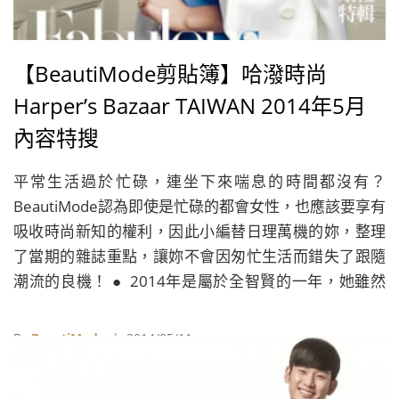
【BeautiMode剪貼簿】哈潑時尚
Harper’s Bazaar TAIWAN 2014年5月
內容特搜
平常生活過於忙碌，連坐下來喘息的時間都沒有？
BeautiMode認為即使是忙碌的都會女性，也應該要享有
吸收時尚新知的權利，因此小編替日理萬機的妳，整理
了當期的雜誌重點，讓妳不會因匆忙生活而錯失了跟隨
潮流的良機！ ● 2014年是屬於全智賢的一年，她雖然
在演了《我的野蠻女友》之後，接演不少電影作品，甚
至一度進軍好萊塢，擔綱一個與印象中截然不同的冷血
By
BeautiMode
| 2014/05/11
角色，不過觀眾似乎都揮之不去她在《野》劇中形象和
身影，直到《來自星星的你》，她終於又給了觀眾另外