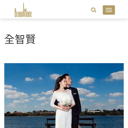
Toggle
navigatio
全智賢