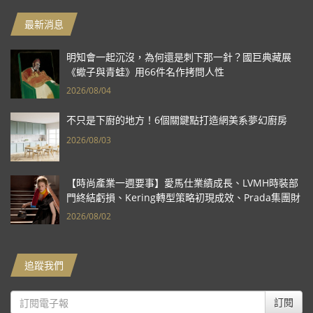
最新消息
明知會一起沉沒，為何還是刺下那一針？國巨典藏展
《蠍子與青蛙》用66件名作拷問人性
2026/08/04
不只是下廚的地方！6個關鍵點打造網美系夢幻廚房
2026/08/03
【時尚產業一週要事】愛馬仕業績成長、LVMH時裝部
門終結虧損、Kering轉型策略初現成效、Prada集團財
報亮眼
2026/08/02
追蹤我們
訂閱