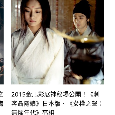
姿態回想並暢談「WHAT IS YOUR FAVORITE
SEX SCENE?」問題。
之
2015金馬影展神秘場公開！《刺
梅
客聶隱娘》日本版、《女權之聲：
無懼年代》亮相