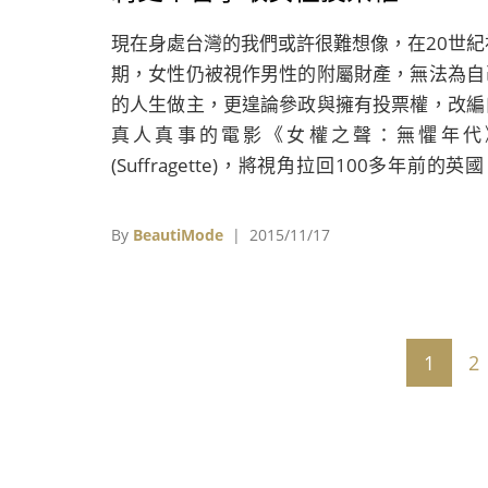
現在身處台灣的我們或許很難想像，在20世紀
期，女性仍被視作男性的附屬財產，無法為自
的人生做主，更遑論參政與擁有投票權，改編
真人真事的電影《女權之聲：無懼年代
(Suffragette)，將視角拉回100多年前的英
一窺當時的女性們，如何在意識覺醒後，以柔
方式勇敢抗爭。
By
BeautiMode
| 2015/11/17
1
2