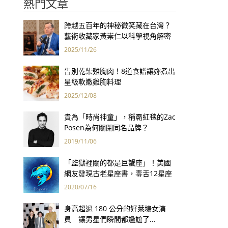
熱門文章
跨越五百年的神秘微笑藏在台灣？
藝術收藏家黃崇仁以科學視角解密
「最年輕的蒙娜麗莎」
2025/11/26
告別乾柴雞胸肉！8道食譜讓妳煮出
星級軟嫩雞胸料理
2025/12/08
貴為「時尚神童」，稱霸紅毯的Zac
Posen為何關閉同名品牌？
2019/11/06
「監獄裡關的都是巨蟹座」！美國
網友發現古老星座書，毒舌12星座
性格精準到爆笑！
2020/07/16
身高超過 180 公分的好萊塢女演
員 讓男星們瞬間都尷尬了...