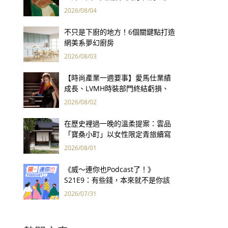
用66件名作拷問人性
2026/08/04
不只是下廚的地方！6個關鍵點打造
網美系夢幻廚房
2026/08/03
【時尚產業一週要事】愛馬仕業績
成長、LVMH時裝部門終結虧損、
Kering轉型策略初現成效、Prada
2026/08/02
集團財報亮眼
在歷史裡過一晚的溫柔提案：雲品
「寶桑小町」以女性限定青旅續寫
台東老屋記憶
2026/08/01
《威～連你也Podcast了！》
S21E9：有些錢，本來就不是你該
賺的——讀《一個投機者的告白》
2026/07/31