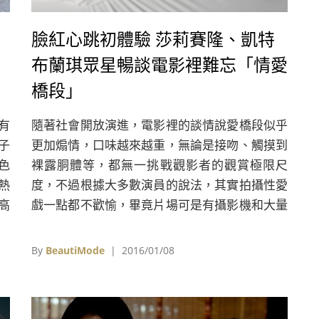
臉紅心跳初體驗 莎莉賽隆、凱特
布蘭琪眾星暢談電影裡難忘「情愛
橋段」
有
隨著社會開放演進，電影裡的談情說愛橋段似乎
子
更加煽情，口味越來越重，無論是接吻、觸摸到
色
裸露胴體等，都無一挑戰觀影者的觀賞極限尺
熱
度，不過根據大多數演員的說法，其實拍攝性愛
高
戲一點都不歡愉，畢竟片場可是有攝影機和大量
底
劇組人員圍繞著你，就算最終畫面看來柔美動
挑
人，但實際上可能是NG了好幾次，花了半天才
By
BeautiMode
| 2016/01/08
感
換來的成果。為此，《W》雜誌在最新一期好萊
一
塢特刊中，則請到31位在2015年表現精湛的演
色
員們，請他們暫時卸下自己的演員身分，以觀眾