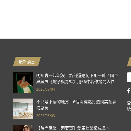
最新消息
明知會一起沉沒，為何還是刺下那一針？國巨
典藏展《蠍子與青蛙》用66件名作拷問人性
2026/08/04
不只是下廚的地方！6個關鍵點打造網美系夢
營
幻廚房
統
2026/08/03
【時尚產業一週要事】愛馬仕業績成長、