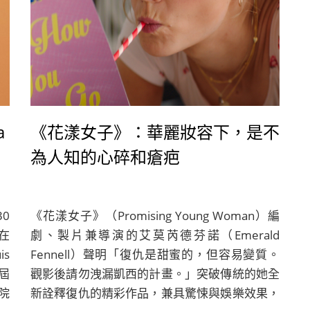
a
《花漾女子》：華麗妝容下，是不
為人知的心碎和瘡疤
0
《花漾女子》（Promising Young Woman）編
在
劇、製片兼導演的艾莫芮德芬諾（Emerald
s
Fennell）聲明「復仇是甜蜜的，但容易變質。
屆
觀影後請勿洩漏凱西的計畫。」突破傳統的她全
院
新詮釋復仇的精彩作品，兼具驚悚與娛樂效果，