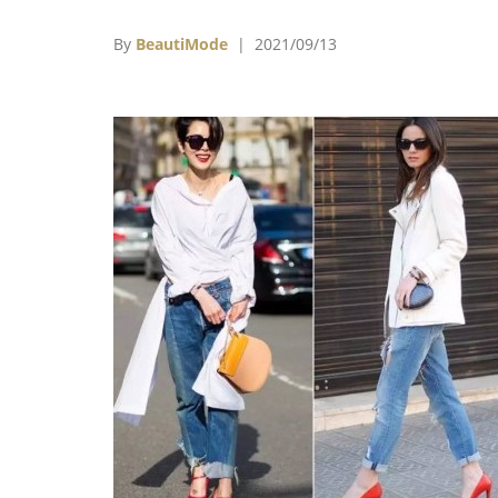
（Central Saint Martins）的阿爾巴尼亞裔
師Nensi Dojaka獲得，作為九位評審之一
By
BeautiMode
| 2021/09/13
Marc Jacobs在賽後表示，評審團是全體一
過確定Nensi Dojaka為2021年LVMH大獎得
「就我所知，這在過去從未發生過。」他說。