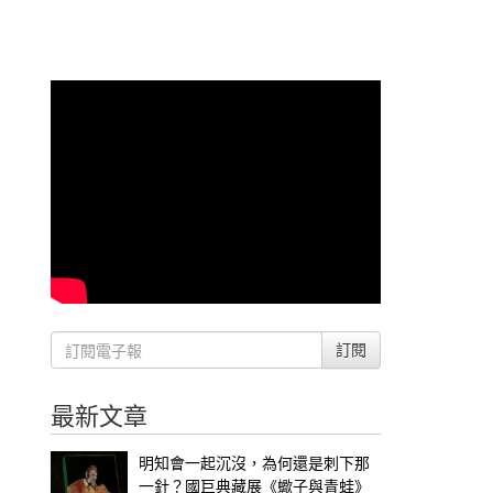
訂閱
最新文章
明知會一起沉沒，為何還是刺下那
一針？國巨典藏展《蠍子與青蛙》