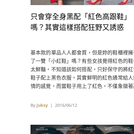
只會穿全身黑配「紅色高跟鞋」
嗎？其實這樣搭配狂野又誘惑
基本款的單品人人都會買，但是妳的鞋櫃裡擁
了一雙「小紅鞋」嗎？有些女孩覺得紅色的鞋
太鮮豔，不知道該如何搭配，只好保守的將紅
鞋子配上黑色衣服。其實鮮明的紅色通常給人
情的感覺，而當鞋子用上了紅色，不僅象徵著
貴典雅，也暗示著狂野的挑逗。不論是紅色平
鞋、中跟鞋或是高跟鞋，在穿搭上都是小小的
By
Juksy
| 2016/06/12
戰。看玩這篇文章，要將「小紅鞋」穿出時髦
一點也不難！穿出時髦感的方法有百百種，在
成不變的穿搭中，要與他人有更大的不同，紅