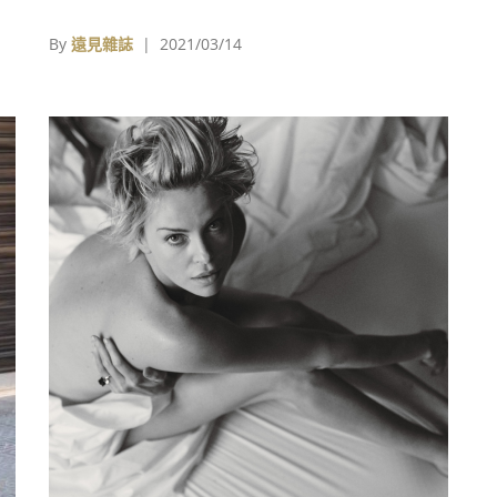
設計
精彩可期
的
By
遠見雜誌
| 2021/03/14
致通
主，