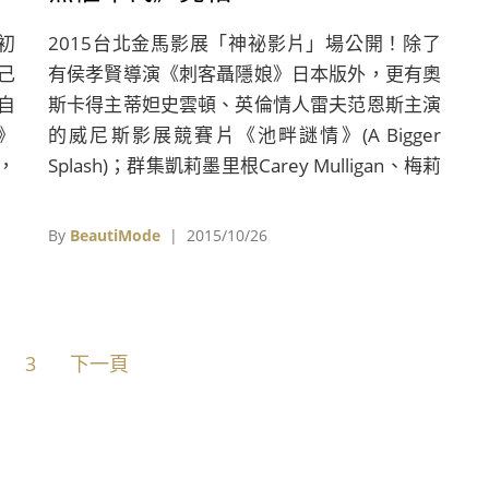
初
2015台北金馬影展「神祕影片」場公開！除了
己
有侯孝賢導演《刺客聶隱娘》日本版外，更有奧
自
斯卡得主蒂妲史雲頓、英倫情人雷夫范恩斯主演
》
的威尼斯影展競賽片《池畔謎情》(A Bigger
國，
Splash)；群集凱莉墨里根Carey Mulligan、梅莉
性
史翠普Meryl Streep 、海倫娜寶漢卡特Helena
Bonham Carter等演技巨星主演，描繪英國女權
By
BeautiMode
| 2015/10/26
運動的《女權之聲：無懼年代》(Suffragette)；
影后茱莉安摩爾Julianne Moore和女星艾倫佩姬
Ellen Page合演戀人，為同志權利奮戰政府的
《扣押幸福》(Freeheld)，以及英國硬漢浪子湯
3
下一頁
姆哈迪Tom Hardy大展歌喉的凶殺歌舞片《倫敦
路》(London Road)。