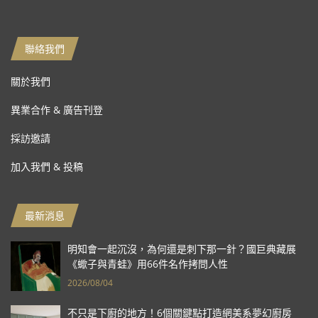
聯絡我們
關於我們
異業合作 & 廣告刊登
採訪邀請
加入我們 & 投稿
最新消息
明知會一起沉沒，為何還是刺下那一針？國巨典藏展
《蠍子與青蛙》用66件名作拷問人性
2026/08/04
不只是下廚的地方！6個關鍵點打造網美系夢幻廚房