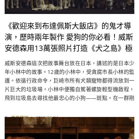
《歡迎來到布達佩斯大飯店》的鬼才導
演，歷時兩年製作 愛狗的你必看！威斯
安德森用13萬張照片打造《犬之島》極
致
威斯安德森這次把故事舞台放在日本，講述的是日本少
年小林中的故事。12歲的小林中，受貪腐市長小林的監
護。依循行政命令，巨崎市所有犬類寵物都得流放到一
片巨大的垃圾場，小林中便獨自駕著螺旋輕型機啟程，
飛到垃圾島去尋找他最忠心的小狗——斑點。在一群剛
認識的狗狗雜牌軍協助下，展開一趟將決定整個巨崎市
未來命運的驚人旅程。
By
遠見雜誌
| 2018/06/11