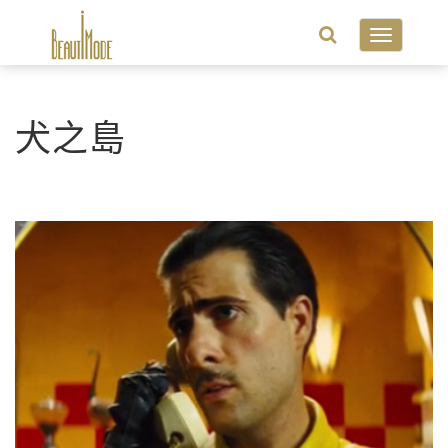
Toggle
navigatio
犬之島