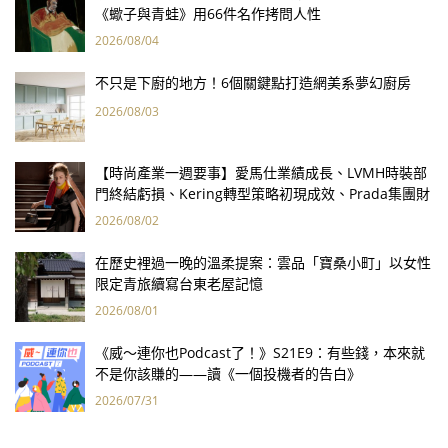
《蠍子與青蛙》用66件名作拷問人性
2026/08/04
不只是下廚的地方！6個關鍵點打造網美系夢幻廚房
2026/08/03
【時尚產業一週要事】愛馬仕業績成長、LVMH時裝部
門終結虧損、Kering轉型策略初現成效、Prada集團財
報亮眼
2026/08/02
在歷史裡過一晚的溫柔提案：雲品「寶桑小町」以女性
限定青旅續寫台東老屋記憶
2026/08/01
《威～連你也Podcast了！》S21E9：有些錢，本來就
不是你該賺的——讀《一個投機者的告白》
2026/07/31