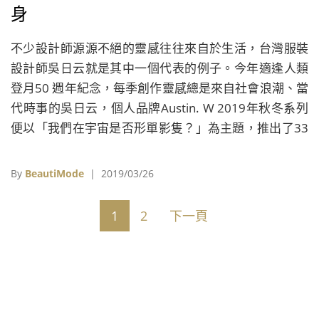
身
不少設計師源源不絕的靈感往往來自於生活，台灣服裝
設計師吳日云就是其中一個代表的例子。今年適逢人類
登月50 週年紀念，每季創作靈感總是來自社會浪潮、當
代時事的吳日云，個人品牌Austin. W 2019年秋冬系列
便以「我們在宇宙是否形單影隻？」為主題，推出了33
套以天文為靈感的服裝，而服裝秀場地也特別選擇在台
北市立天文科學教育館舉行，透過環場的3D投影，創造
By
BeautiMode
| 2019/03/26
出虛擬的宇宙場景與模特兒互動展演。
1
2
下一頁