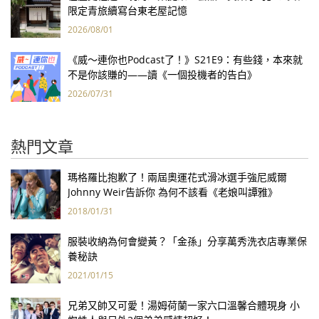
限定青旅續寫台東老屋記憶
2026/08/01
《威～連你也Podcast了！》S21E9：有些錢，本來就
不是你該賺的——讀《一個投機者的告白》
2026/07/31
熱門文章
瑪格羅比抱歉了！兩屆奧運花式滑冰選手強尼威爾
Johnny Weir告訴你 為何不該看《老娘叫譚雅》
2018/01/31
服裝收納為何會變黃？「金孫」分享萬秀洗衣店專業保
養秘訣
2021/01/15
兄弟又帥又可愛！湯姆荷蘭一家六口溫馨合體現身 小