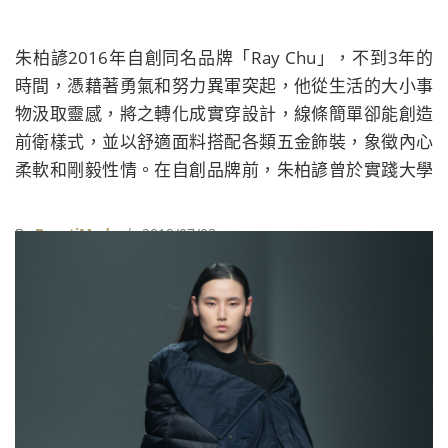
朱柏諺2016年自創同名品牌「Ray Chu」，不到3年的
時間，憑藉著勇氣和努力異軍突起，他從生活的大小事
物汲取靈感，將之轉化成實穿設計，線條簡單卻能創造
前衛樣式，並以舒適面料搭配各類五金飾裝，象徵內心
柔軟和剛毅性情。在自創品牌前，朱柏諺曾於實踐大學
自創概念店Praxes旗下品牌Cynical Chéri擔任設計師，
當時的他就像是初生之犢，不畏懼走向世界，努力打破
By
BeautiMode
| 2019/07/03
傳統時裝框架。