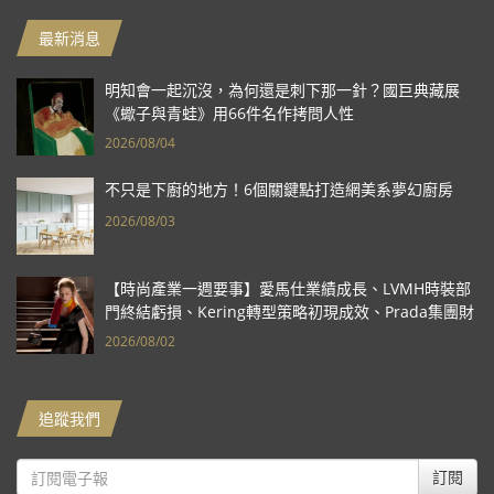
最新消息
明知會一起沉沒，為何還是刺下那一針？國巨典藏展
《蠍子與青蛙》用66件名作拷問人性
2026/08/04
不只是下廚的地方！6個關鍵點打造網美系夢幻廚房
2026/08/03
【時尚產業一週要事】愛馬仕業績成長、LVMH時裝部
門終結虧損、Kering轉型策略初現成效、Prada集團財
報亮眼
2026/08/02
追蹤我們
訂閱