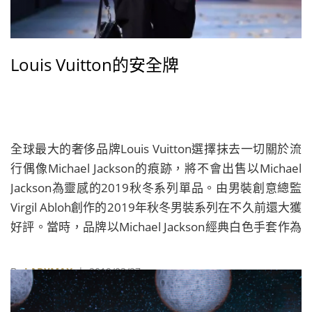
Louis Vuitton的安全牌
全球最大的奢侈品牌Louis Vuitton選擇抹去一切關於流
行偶像Michael Jackson的痕跡，將不會出售以Michael
Jackson為靈感的2019秋冬系列單品。由男裝創意總監
Virgil Abloh創作的2019年秋冬男裝系列在不久前還大獲
好評。當時，品牌以Michael Jackson經典白色手套作為
秀場邀請函的方式被不少秀場嘉賓認為是聰明之舉。但
是沒有人預想到，僅僅幾個月後，風向完全變了。
By
LADYMAX
| 2019/03/27