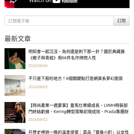
訂閱
最新文章
明知會一起沉沒，為何還是刺下那一針？國巨典藏展
《蠍子與青蛙》用66件名作拷問人性
2026/08/04
不只是下廚的地方！6個關鍵點打造網美系夢幻廚房
2026/08/03
【時尚產業一週要事】愛馬仕業績成長、LVMH時裝部
門終結虧損、Kering轉型策略初現成效、Prada集團財
報亮眼
2026/08/02
在歷史裡過一晚的溫柔提案：雲品「寶桑小町」以女性