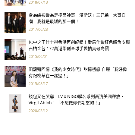
2018/07/13
身為總被譽為是極品帥哥「漢斯沃」三兄弟 大哥自
嘲：我就是最矮的那一個！
2017/06/23
包中之王佳士得香港再創紀錄！愛馬仕紫紅色鱷魚皮鑽
石柏金包 172萬港幣創全球手袋拍賣最高價
2015/06/01
田馥甄回憶《我的少女時代》甜憶初戀 自爆「我好像
有跟校草在一起過！」
2015/08/17
錢包又在哭窮！LV x NIGO聯名系列高清美圖釋放，
Virgil Abloh：「不想做你們期望的！」
2020/03/12