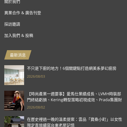
關於我們
異業合作 & 廣告刊登
採訪邀請
加入我們 & 投稿
最新消息
不只是下廚的地方！6個關鍵點打造網美系夢幻廚房
2026/08/03
【時尚產業一週要事】愛馬仕業績成長、LVMH時裝部
門終結虧損、Kering轉型策略初現成效、Prada集團財
報亮眼
2026/08/02
在歷史裡過一晚的溫柔提案：雲品「寶桑小町」以女性
限定青旅續寫台東老屋記憶