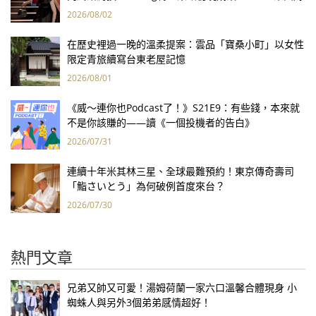
報亮眼
2026/08/02
在歷史裡過一晚的溫柔提案：雲品「寶桑小町」以女性
限定青旅續寫台東老屋記憶
2026/08/01
《威～連你也Podcast了！》S21E9：有些錢，本來就
不是你該賺的——讀《一個投機者的告白》
2026/07/31
連續十年米其林三星、全球最難預約！東京傳奇壽司
「鮨さいとう」為何破例首度來台？
2026/07/30
熱門文章
兄弟又帥又可愛！湯姆荷蘭一家六口溫馨合體現身 小
蜘蛛人與另外3個弟弟感情超好！