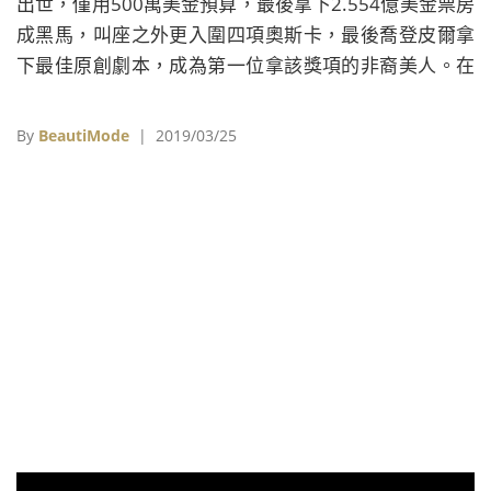
出世，僅用500萬美金預算，最後拿下2.554億美金票房
成黑馬，叫座之外更入圍四項奧斯卡，最後喬登皮爾拿
下最佳原創劇本，成為第一位拿該獎項的非裔美人。在
《逃出絕命鎮》時就醞釀的作品《我們》（Us），是導
演口中社會驚悚系列作品第二彈，自然一推出就引發話
By
BeautiMode
| 2019/03/25
題。