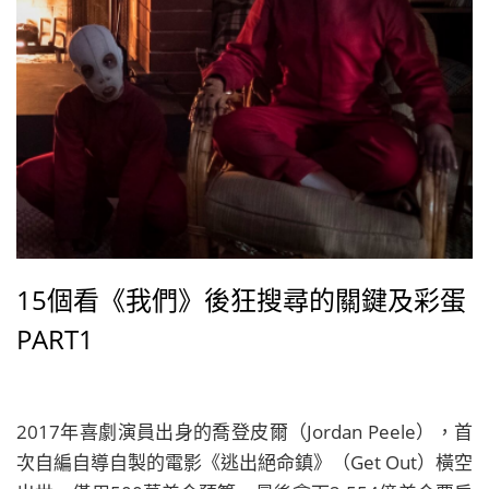
15個看《我們》後狂搜尋的關鍵及彩蛋
PART1
2017年喜劇演員出身的喬登皮爾（Jordan Peele），首
次自編自導自製的電影《逃出絕命鎮》（Get Out）橫空