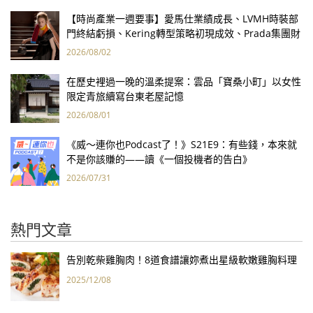
【時尚產業一週要事】愛馬仕業績成長、LVMH時裝部
門終結虧損、Kering轉型策略初現成效、Prada集團財
報亮眼
2026/08/02
在歷史裡過一晚的溫柔提案：雲品「寶桑小町」以女性
限定青旅續寫台東老屋記憶
2026/08/01
《威～連你也Podcast了！》S21E9：有些錢，本來就
不是你該賺的——讀《一個投機者的告白》
2026/07/31
熱門文章
告別乾柴雞胸肉！8道食譜讓妳煮出星級軟嫩雞胸料理
2025/12/08