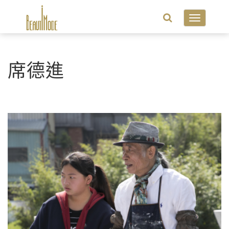
Toggle
navigatio
席德進