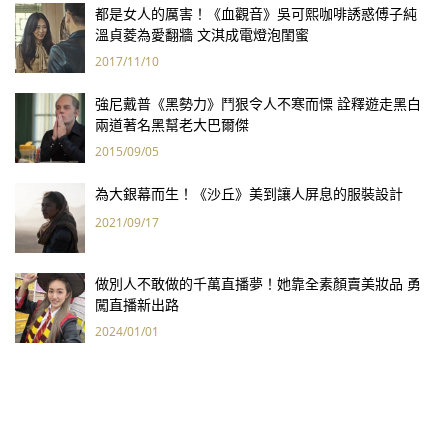
都是女人的厲害！《血觀音》吳可熙咖啡誘惑傅子純
溫貞菱為愛翻牆 文淇成電燈泡閨蜜
2017/11/10
強尼戴普《黑勢力》鬥狠令人不寒而慄 詮釋遊走黑白
兩道著名黑幫老大巴爾傑
2015/09/05
為大銀幕而生！《沙丘》美到讓人屏息的服裝設計
2021/09/17
做別人不敢做的千萬直播夢！她靠全素顏賣美妝品 勇
闖直播新出路
2024/01/01