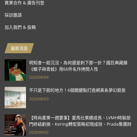
異業合作 & 廣告刊登
採訪邀請
加入我們 & 投稿
最新消息
明知會一起沉沒，為何還是刺下那一針？國巨典藏展
《蠍子與青蛙》用66件名作拷問人性
2026/08/04
不只是下廚的地方！6個關鍵點打造網美系夢幻廚房
2026/08/03
【時尚產業一週要事】愛馬仕業績成長、LVMH時裝部
門終結虧損、Kering轉型策略初現成效、Prada集團財
報亮眼
2026/08/02