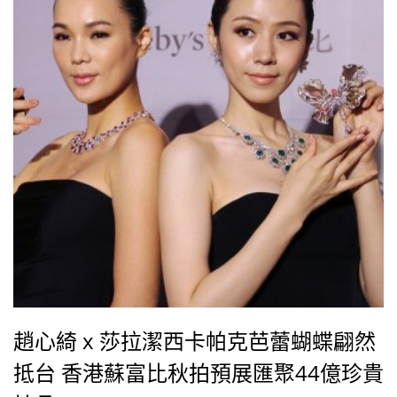
趙心綺 x 莎拉潔西卡帕克芭蕾蝴蝶翩然
抵台 香港蘇富比秋拍預展匯聚44億珍貴