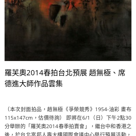
羅芙奧2014春拍台北預展 趙無極、席
德進大師作品雲集
（本次封面拍品，趙無極《爭榮競秀》1954-油彩 畫布
115x147cm，估價待詢） 即將在6/1（日）下午2點30
分舉辦的「羅芙奧2014春季拍賣會」，繼台中和香港之
後，於台北富邦人壽大樓國際會議中心舉行預展活動，