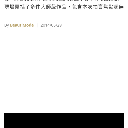
現場囊括了多件大師級作品，包含本次拍賣焦點趙無
極、席德進、余承堯，也有陳界仁、周春芽、村上隆、
草間彌生、奈良美智、陳澄波、邱亞才、朱德群、劉國
By
BeautiMode
| 2014/05/29
松等多位海外華人、台灣前輩畫家、中國和台灣當代藝
術家、日韓當代藝術家之作品，總件數達196件。本次
特別推薦兩場藝術專題，分別是「席德進摯友珍藏專拍
最終場」和「重要私人收藏：余承堯的藝術」，來源