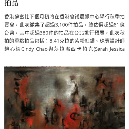
拍品
香港蘇富比下個月初將在香港會議展覽中心舉行秋季拍
賣會，此次徵集了超過3,100件拍品，總估價超過81億
台幣，其中超過380件的拍品在台北進行預展，此次秋
拍的重點拍品包括：8.41克拉的紫粉紅鑽、珠寶設計師
趙心綺Cindy Chao與莎拉潔西卡帕克(Sarah Jessica
Parker)共同設計的芭蕾蝴蝶胸針、畫家趙無極的甲骨文
系列《秋之舞》，以及清乾隆御製粉青釉浮雕龍紋罐
By
BeautiMode
| 2014/09/21
等，也都出現在此次的台北預展上，讓藏家們可近距離
親自鑑賞。