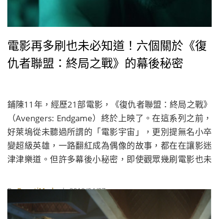
電影再多刷也未必知道！六個關於《復
仇者聯盟：終局之戰》的幕後秘密
鋪陳11年，經歷21部電影，《復仇者聯盟：終局之戰》
（Avengers: Endgame）終於上映了。在這系列之前，
好萊塢從未聽過所謂的「電影宇宙」，更別提無名小卒
變超級英雄，一路翻紅成為偶像的故事，都在在讓影迷
津津樂道。但許多幕後小秘密，即使觀眾幾刷電影也未
必知道，今天我們就一次幫大家整理解密。（以下有雷
會先預告，請先放心滑下去....）
By
BeautiMode
| 2019/04/27