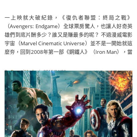
一上映就大破紀錄，《復仇者聯盟：終局之戰》
（Avengers: Endgame）全球票房驚人，也讓人好奇英
雄們到底片酬多少？誰又是賺最多的呢？ 不過漫威電影
宇宙（Marvel Cinematic Universe）並不是一開始就這
麼夯，回到2008年第一部《鋼鐵人》（Iron Man），當
時漫威不但對電影賭一把，對主演的小勞勃道尼
（Robert Downey Jr.）更是孤注一擲，當年的片酬和現
By
BeautiMode
| 2019/04/30
在先比可以說只是零頭罷了。十年後，漫威成了顯學，
小勞勃道尼也鹹魚翻身，成了好萊塢片酬最高的男星之
一（至少在漫威宇宙裡無人能及）。當然，以現在他們
票房的吸金能力來說，每一分都值得，也不得不佩服漫
威算盤打得精！