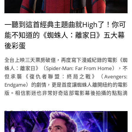
一聽到這首經典主題曲就High了！你可
能不知道的《蜘蛛人：離家日》五大幕
後彩蛋
全台上映三天票房破億，再度寫下漫威紀錄的電影《蜘
蛛人：離家日》（Spider-Man: Far From Home），不
但承襲《復仇者聯盟：終局之戰》（Avengers:
Endgame）的劇情，更是首度讓蜘蛛人離開紐約的電影
版。相信影迷也非常好奇這部電影幕後拍攝的點點滴
滴，今天我們就整理出五大拍攝彩蛋，讓你比別人看電
影更有fu！
By
BeautiMode
| 2019/07/08