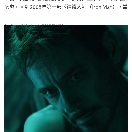
麼夯，回到2008年第一部《鋼鐵人》（Iron Man），當
時漫威不但對電影賭一把，對主演的小勞勃道尼
（Robert Downey Jr.）更是孤注一擲，當年的片酬和現
By
BeautiMode
| 2019/04/30
在先比可以說只是零頭罷了。十年後，漫威成了顯學，
小勞勃道尼也鹹魚翻身，成了好萊塢片酬最高的男星之
一（至少在漫威宇宙裡無人能及）。當然，以現在他們
票房的吸金能力來說，每一分都值得，也不得不佩服漫
威算盤打得精！