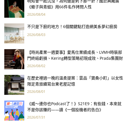
明知會一起沉沒，為何還是刺下那一針？國巨典藏展
《蠍子與青蛙》用66件名作拷問人性
2026/08/04
不只是下廚的地方！6個關鍵點打造網美系夢幻廚房
2026/08/03
【時尚產業一週要事】愛馬仕業績成長、LVMH時裝部
門終結虧損、Kering轉型策略初現成效、Prada集團財
報亮眼
2026/08/02
在歷史裡過一晚的溫柔提案：雲品「寶桑小町」以女性
限定青旅續寫台東老屋記憶
2026/08/01
《威～連你也Podcast了！》S21E9：有些錢，本來就
不是你該賺的——讀《一個投機者的告白》
2026/07/31