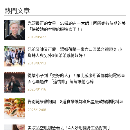
熱門文章
光頭最正的女星：58歲的古一大師！回顧她各時期的美
「快被她的空靈給吸進去了！」
2019/05/22
兄弟又帥又可愛！湯姆荷蘭一家六口溫馨合體現身 小
蜘蛛人與另外3個弟弟感情超好！
2018/07/13
從壞小子到「更好的人」！羅比威廉斯首部傳記電影直
面心痛過往 「這情節」每每讓他心碎
2025/01/16
告別乾柴雞胸肉！8道食譜讓妳煮出星級軟嫩雞胸料理
2025/12/08
美妝品空瓶別急著丟！4大妙用變身生活好幫手