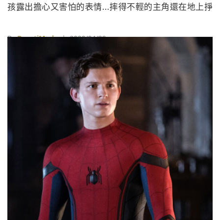
孩露出擔心又害怕的表情...摔得不輕的主角還在地上掙
扎著，槍掉了，拿起刀繼續生死鬥，當你以為雷神終將
勝利，一旁衝出一台轎車卻把他撞個正著，這一切，卻
By
BeautiMode
| 2020/04/29
還只是接下來動作戲的開胃菜。