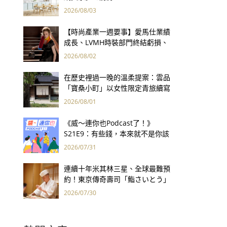
2026/08/03
【時尚產業一週要事】愛馬仕業績
成長、LVMH時裝部門終結虧損、
Kering轉型策略初現成效、Prada
2026/08/02
集團財報亮眼
在歷史裡過一晚的溫柔提案：雲品
「寶桑小町」以女性限定青旅續寫
台東老屋記憶
2026/08/01
《威～連你也Podcast了！》
S21E9：有些錢，本來就不是你該
賺的——讀《一個投機者的告白》
2026/07/31
連續十年米其林三星、全球最難預
約！東京傳奇壽司「鮨さいとう」
為何破例首度來台？
2026/07/30