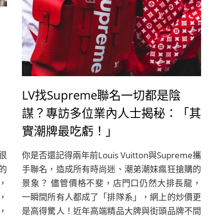
LV找Supreme聯名一切都是陰
謀？專訪多位業內人士揭秘：「其
實潮牌最吃虧！」
很
你是否還記得兩年前Louis Vuitton與Supreme攜
的
手聯名，造成所有時尚迷、潮弟潮妹瘋狂搶購的
，
景象？ 儘管價格不斐，店門口仍然大排長龍，
，
一瞬間所有人都成了「排隊系」，網上的炒價更
，
是高得驚人！近年高端精品大牌與街頭品牌不間