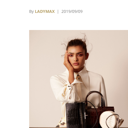
無論是歐美市場購物意欲低迷，還是二手市場
興起，無一不佐證著，服飾行業巨大的變化正
By
LADYMAX
| 2019/09/09
發生。