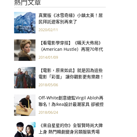
熱門文章
真實版《冰雪奇緣》小鎮太美！居
民拜託遊客別再來了
2020/02/11
【看電影學穿搭】《瞞天大佈局》
（American Hustle）再現70年代
炫目華服
2014/01/09
【電影，原來如此】就是因為這些
電影「彩蛋」 讓你觀影更有樂趣！
2018/05/06
Off-White創意總監Virgil Abloh再
聯名！為Ikea設計最潮家具 卻被控
抄襲？
2018/06/24
《來自星星的你》全智賢時尚大牌
上身 熱門韓劇變身另類服裝秀場