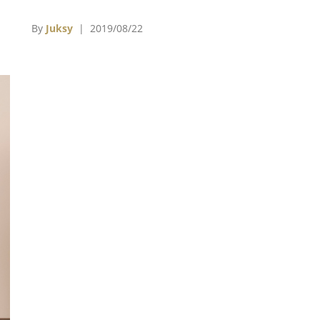
的
斷的合作，就算你從沒搞懂時尚、沒在追潮流，
在
或多或少都有感受到這股「新勢力」吧？！
By
Juksy
| 2019/08/22