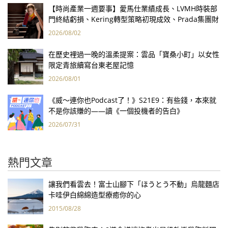
【時尚產業一週要事】愛馬仕業績成長、LVMH時裝部
門終結虧損、Kering轉型策略初現成效、Prada集團財
報亮眼
2026/08/02
在歷史裡過一晚的溫柔提案：雲品「寶桑小町」以女性
限定青旅續寫台東老屋記憶
2026/08/01
《威～連你也Podcast了！》S21E9：有些錢，本來就
不是你該賺的——讀《一個投機者的告白》
2026/07/31
熱門文章
讓我們看雲去！富士山腳下「ほうとう不動」烏龍麵店
卡哇伊白綿綿造型療癒你的心
2015/08/28