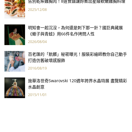
告別乾柴雞胸肉！8道食譜讓妳煮出星級軟嫩雞胸料理
2025/12/08
明知會一起沉沒，為何還是刺下那一針？國巨典藏展
《蠍子與青蛙》用66件名作拷問人性
2026/08/04
百老匯的「骯髒」秘密曝光！服裝彩繪師教你自己動手
打造仿舊破壞感服飾
2016/08/19
施華洛世奇Swarovski 120週年跨界水晶特展 盡覽精彩
水晶創意
2015/11/01