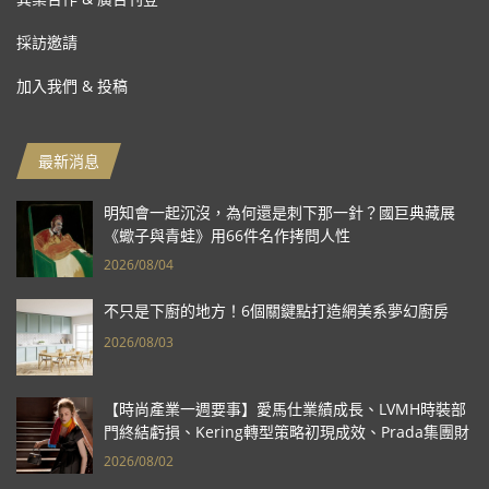
採訪邀請
加入我們 & 投稿
最新消息
明知會一起沉沒，為何還是刺下那一針？國巨典藏展
《蠍子與青蛙》用66件名作拷問人性
2026/08/04
不只是下廚的地方！6個關鍵點打造網美系夢幻廚房
2026/08/03
【時尚產業一週要事】愛馬仕業績成長、LVMH時裝部
門終結虧損、Kering轉型策略初現成效、Prada集團財
報亮眼
2026/08/02