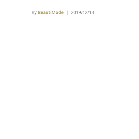
人安心的色彩，為人注入平靜、自信，以及
繫」的色調，這似乎代表Pantone意圖討好所
By
BeautiMode
| 2019/12/13
人，不願在重要問題上表達立場。