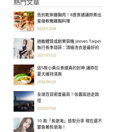
熱門文章
告別乾柴雞胸肉！8道食譜讓妳煮出
星級軟嫩雞胸料理
2025/12/08
過敏體質成創業契機 Jeeves Taipei
執行長李翊菲：頂級洗衣是最好的
健康保險！
2021/01/25
這5款小黃瓜食譜真的封神 讓妳在
夏天維持清爽
2026/06/20
全球百貨密度最高！信義區迷走路
徑
2020/07/04
10 款「長瀏海」造型分享 現在還不
要急著剪瀏海！