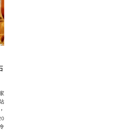
右
專家
網站
擇，
0
令