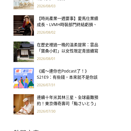
2026/08/03
【時尚產業一週要事】愛馬仕業績
成長、LVMH時裝部門終結虧損、
Kering轉型策略初現成效、Prada
2026/08/02
集團財報亮眼
在歷史裡過一晚的溫柔提案：雲品
「寶桑小町」以女性限定青旅續寫
台東老屋記憶
2026/08/01
《威～連你也Podcast了！》
S21E9：有些錢，本來就不是你該
賺的——讀《一個投機者的告白》
2026/07/31
連續十年米其林三星、全球最難預
約！東京傳奇壽司「鮨さいとう」
為何破例首度來台？
2026/07/30