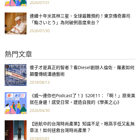
2026/07/31
連續十年米其林三星、全球最難預約！東京傳奇壽司
「鮨さいとう」為何破例首度來台？
2026/07/30
熱門文章
傻子才是真正的智者？看Diesel創辦人倫佐．羅素如何
顛覆傳統溝通藝術
2018/08/13
《威～連你也Podcast了！》S20E11：「啊！」原來美
就在身邊！感受日常，建造自我的《學美之心》
2026/04/30
【迷航中的台灣時尚產業】知識不足，眼高手低又亂無
章法！如何拯救台灣時尚產業？
2018/05/01