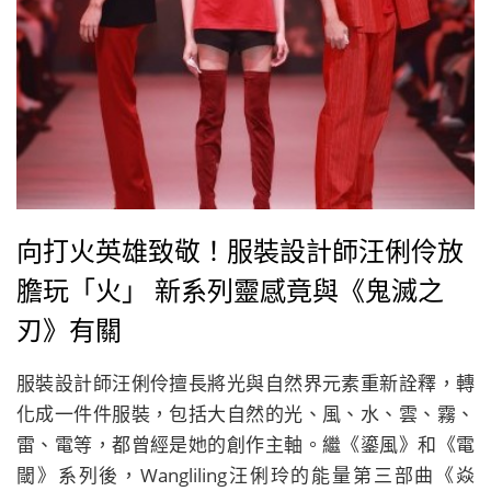
向打火英雄致敬！服裝設計師汪俐伶放
膽玩「火」 新系列靈感竟與《鬼滅之
刃》有關
服裝設計師汪俐伶擅長將光與自然界元素重新詮釋，轉
化成一件件服裝，包括大自然的光、風、水、雲、霧、
雷、電等，都曾經是她的創作主軸。繼《鎏風》和《電
閾》系列後，Wangliling汪俐玲的能量第三部曲《焱