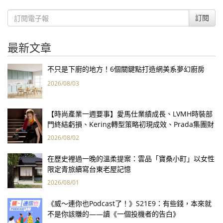
訂閱
最新文章
不只是下廚的地方！6個關鍵點打造網美系夢幻廚房
2026/08/03
【時尚產業一週要事】愛馬仕業績成長、LVMH時裝部
門終結虧損、Kering轉型策略初現成效、Prada集團財
報亮眼
2026/08/02
在歷史裡過一晚的溫柔提案：雲品「寶桑小町」以女性
限定青旅續寫台東老屋記憶
2026/08/01
《威～連你也Podcast了！》S21E9：有些錢，本來就
不是你該賺的——讀《一個投機者的告白》