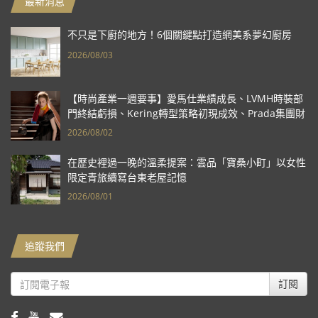
最新消息
不只是下廚的地方！6個關鍵點打造網美系夢幻廚房
2026/08/03
【時尚產業一週要事】愛馬仕業績成長、LVMH時裝部
門終結虧損、Kering轉型策略初現成效、Prada集團財
報亮眼
2026/08/02
在歷史裡過一晚的溫柔提案：雲品「寶桑小町」以女性
限定青旅續寫台東老屋記憶
2026/08/01
追蹤我們
訂閱