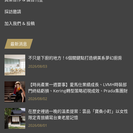
採訪邀請
加入我們 & 投稿
最新消息
不只是下廚的地方！6個關鍵點打造網美系夢幻廚房
2026/08/03
【時尚產業一週要事】愛馬仕業績成長、LVMH時裝部
門終結虧損、Kering轉型策略初現成效、Prada集團財
報亮眼
2026/08/02
在歷史裡過一晚的溫柔提案：雲品「寶桑小町」以女性
限定青旅續寫台東老屋記憶
2026/08/01