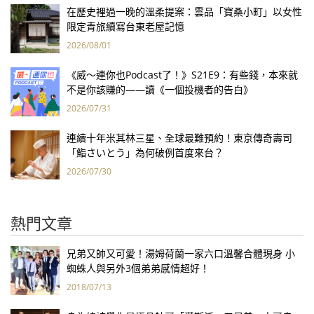
在歷史裡過一晚的溫柔提案：雲品「寶桑小町」以女性
限定青旅續寫台東老屋記憶
2026/08/01
《威～連你也Podcast了！》S21E9：有些錢，本來就
不是你該賺的——讀《一個投機者的告白》
2026/07/31
連續十年米其林三星、全球最難預約！東京傳奇壽司
「鮨さいとう」為何破例首度來台？
2026/07/30
熱門文章
兄弟又帥又可愛！湯姆荷蘭一家六口溫馨合體現身 小
蜘蛛人與另外3個弟弟感情超好！
2018/07/13