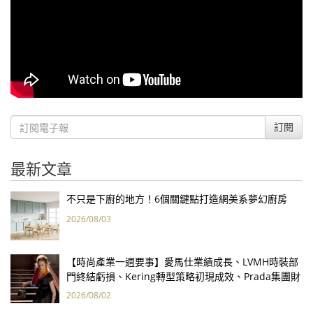
訂閱
最新文章
不只是下廚的地方！6個關鍵點打造網美系夢幻廚房
2026/08/03
【時尚產業一週要事】愛馬仕業績成長、LVMH時裝部
門終結虧損、Kering轉型策略初現成效、Prada集團財
報亮眼
2026/08/02