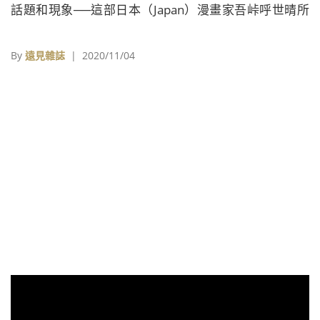
話題和現象──這部日本（Japan）漫畫家吾峠呼世晴所
創作的奇幻漫畫作品
By
遠見雜誌
| 2020/11/04