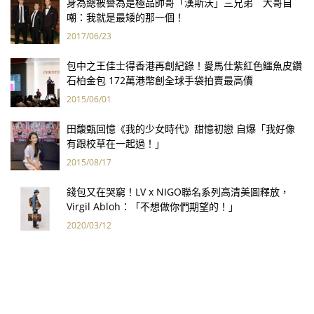
身為總被譽為是極品帥哥「漢斯沃」三兄弟 大哥自
嘲：我就是最矮的那一個！
2017/06/23
包中之王佳士得香港再創紀錄！愛馬仕紫紅色鱷魚皮鑽
石柏金包 172萬港幣創全球手袋拍賣最高價
2015/06/01
田馥甄回憶《我的少女時代》甜憶初戀 自爆「我好像
有跟校草在一起過！」
2015/08/17
錢包又在哭窮！LV x NIGO聯名系列高清美圖釋放，
Virgil Abloh：「不想做你們期望的！」
2020/03/12