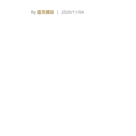
這部日本（Japan）漫畫家吾峠呼世晴所創作
奇幻漫畫作品
By
遠見雜誌
| 2020/11/04