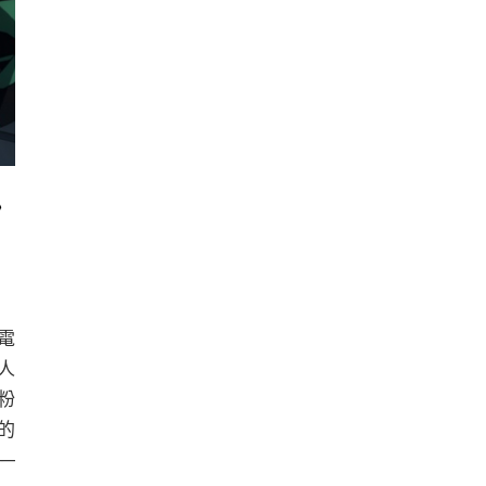
》
電
人
粉
的
─