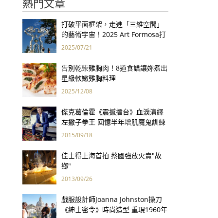
熱門文章
打破平面框架，走進「三維空間」
的藝術宇宙！2025 Art Formosa打
開立體創作的大門
2025/07/21
告別乾柴雞胸肉！8道食譜讓妳煮出
星級軟嫩雞胸料理
2025/12/08
傑克葛倫霍《震撼擂台》血淚演繹
左撇子拳王 回憶半年增肌魔鬼訓練
「一輩子想到都怕」
2015/09/18
佳士得上海首拍 蔡國強放火賣"故
鄉"
2013/09/26
戲服設計師Joanna Johnston操刀
《紳士密令》時尚造型 重現1960年