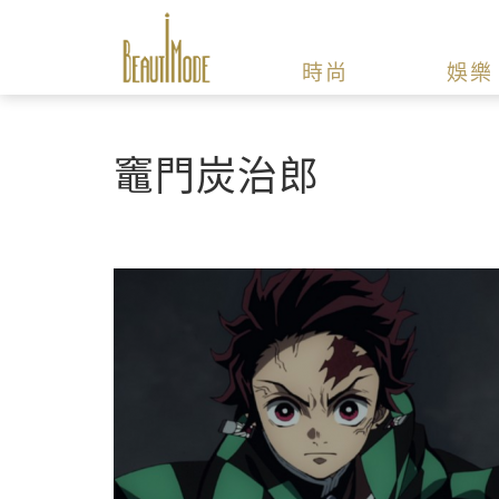
時尚
娛樂
竈門炭治郎