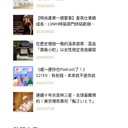
2026/08/03
【時尚產業一週要事】愛馬仕業績
成長、LVMH時裝部門終結虧損、
Kering轉型策略初現成效、Prada
2026/08/02
集團財報亮眼
在歷史裡過一晚的溫柔提案：雲品
「寶桑小町」以女性限定青旅續寫
台東老屋記憶
2026/08/01
《威～連你也Podcast了！》
S21E9：有些錢，本來就不是你該
賺的——讀《一個投機者的告白》
2026/07/31
連續十年米其林三星、全球最難預
約！東京傳奇壽司「鮨さいとう」
為何破例首度來台？
2026/07/30