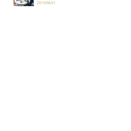
代冷戰鐵幕下的優雅華麗
2015/08/21