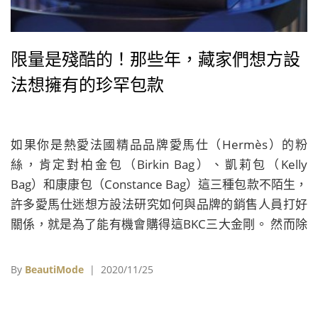
限量是殘酷的！那些年，藏家們想方設
法想擁有的珍罕包款
如果你是熱愛法國精品品牌愛馬仕（Hermès）的粉
絲，肯定對柏金包（Birkin Bag）、凱莉包（Kelly
Bag）和康康包（Constance Bag）這三種包款不陌生，
許多愛馬仕迷想方設法研究如何與品牌的銷售人員打好
關係，就是為了能有機會購得這BKC三大金剛。 然而除
了品牌門市之外，也有不少人會將目光轉向代購，取得
自己心儀的包款，若想要追求更獨一無二的設計，精品
By
BeautiMode
| 2020/11/25
拍賣會也不失為一個不錯的選擇。