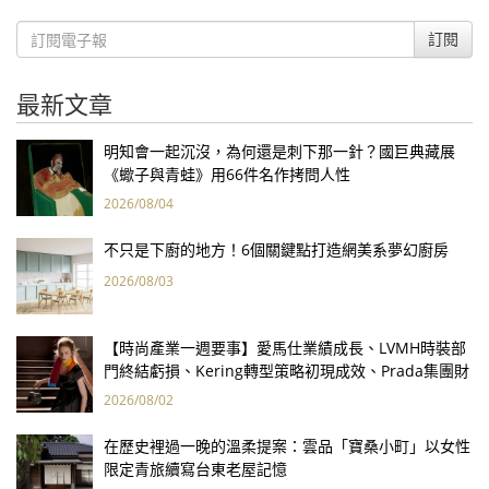
訂閱
最新文章
明知會一起沉沒，為何還是刺下那一針？國巨典藏展
《蠍子與青蛙》用66件名作拷問人性
2026/08/04
不只是下廚的地方！6個關鍵點打造網美系夢幻廚房
2026/08/03
【時尚產業一週要事】愛馬仕業績成長、LVMH時裝部
門終結虧損、Kering轉型策略初現成效、Prada集團財
報亮眼
2026/08/02
在歷史裡過一晚的溫柔提案：雲品「寶桑小町」以女性
限定青旅續寫台東老屋記憶