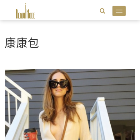
Toggle
navigatio
康康包