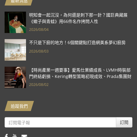
最新消息
明知會一起沉沒，為何還是刺下那一針？國巨典藏展
《蠍子與青蛙》用66件名作拷問人性
2026/08/04
不只是下廚的地方！6個關鍵點打造網美系夢幻廚房
2026/08/03
【時尚產業一週要事】愛馬仕業績成長、LVMH時裝部
門終結虧損、Kering轉型策略初現成效、Prada集團財
報亮眼
2026/08/02
追蹤我們
訂閱