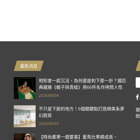
最新消息
明知會一起沉沒，為何還是刺下那一針？國巨
典藏展《蠍子與青蛙》用66件名作拷問人性
2026/08/04
不只是下廚的地方！6個關鍵點打造網美系夢
營
幻廚房
統
2026/08/03
【時尚產業一週要事】愛馬仕業績成長、