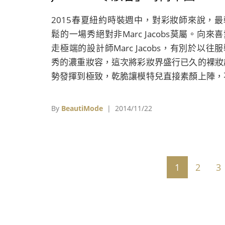
2015春夏紐約時裝週中，對彩妝師來說，最
鬆的一場秀絕對非Marc Jacobs莫屬。向來
走極端的設計師Marc Jacobs，有別於以往
秀的濃重妝容，這次將彩妝界盛行已久的裸妝
勢發揮到極致，乾脆讓模特兒直接素顏上陣，
用任何粉底、遮瑕膏或蜜粉，甚至連護唇膏都
有。 點此看▶「沒特色」竟成最新流行
By
BeautiMode
| 2014/11/22
勢？！ 2015春夏紐約時裝週，Marc Jacobs
以往濃重的妝容，決定讓模特兒素面朝天，只
了保濕霜就上場走秀。 負責這次Marc Jacob
裝秀彩妝的NARS 品牌創辦人暨創意總
1
2
3
François Nars，只在模特兒臉部和頸部
NARS 的晶潤保濕霜(NARS Luminous Moistu
Cream)，就算模特兒的黑眼圈也不加遮掩，
泛油光也無