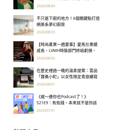
用66件名作拷問人性
2026/08/04
不只是下廚的地方！6個關鍵點打造
網美系夢幻廚房
2026/08/03
【時尚產業一週要事】愛馬仕業績
成長、LVMH時裝部門終結虧損、
Kering轉型策略初現成效、Prada
2026/08/02
集團財報亮眼
在歷史裡過一晚的溫柔提案：雲品
「寶桑小町」以女性限定青旅續寫
台東老屋記憶
2026/08/01
《威～連你也Podcast了！》
S21E9：有些錢，本來就不是你該
賺的——讀《一個投機者的告白》
2026/07/31