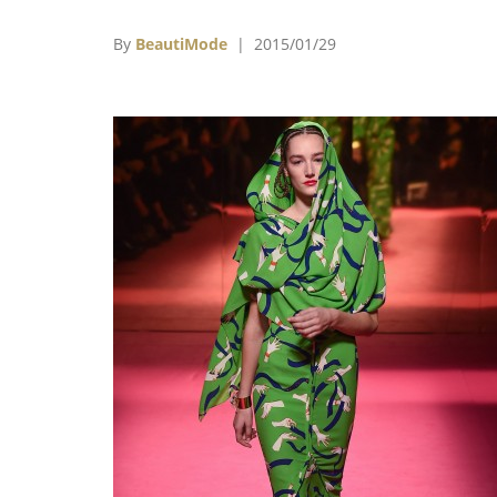
一件必定是以婚紗作品謝幕，但向來習慣打破
則的Jean Paul Gaultier，這次則反其道而行
By
BeautiMode
| 2015/01/29
婚紗來開場，並用他最擅長的性別議題，把新
的套裝和新娘的白紗禮服混和解構，成為全新
念的結婚禮服。