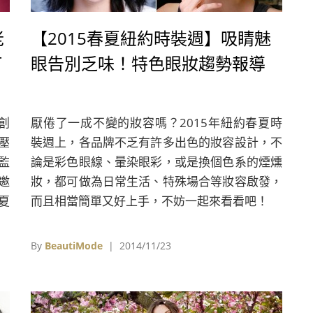
老
【2015春夏紐約時裝週】吸睛魅
訂
眼告別乏味！特色眼妝趨勢報導
任創
厭倦了一成不變的妝容嗎？2015年紐約春夏時
重壓
裝週上，各品牌不乏有許多出色的妝容設計，不
監
論是彩色眼線、暈染眼彩，或是換個色系的煙燻
邀
妝，都可做為日常生活、特殊場合等妝容啟發，
春夏
而且相當簡單又好上手，不妨一起來看看吧！
By
BeautiMode
| 2014/11/23