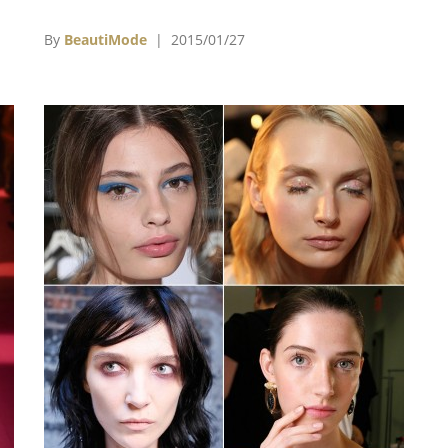
規
侈，藝術是我們分享內在的一種方式。」
，用
By
BeautiMode
| 2015/01/27
郎
概