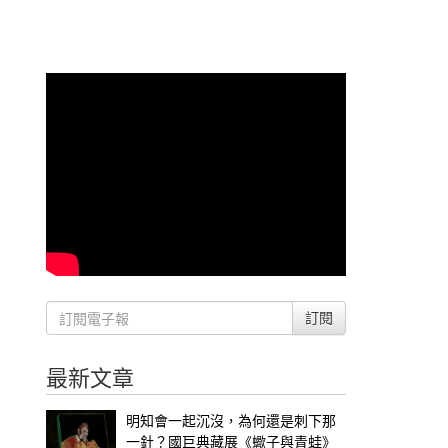
訂閱
最新文章
明知會一起沉沒，為何還是刺下那
一針？國巨典藏展《蠍子與青蛙》