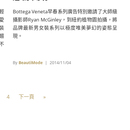
輕
Bottega Veneta早春系列廣告特別邀請了大師級
喜愛
攝影師Ryan McGinley，到紐約植物園拍攝，將
服裝
品牌最新男女裝系列以極度唯美夢幻的姿態呈
趨
現。
不
沒
趨
By
BeautiMode
| 2014/11/04
一改
擦
s服
監
4
下一頁
»
擦上
re
臉