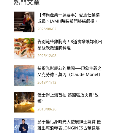
熱門文章
【時尚產業一週要事】愛馬仕業績
成長、LVMH時裝部門終結虧損、
Kering轉型策略初現成效、Prada
2026/08/02
集團財報亮眼
告別乾柴雞胸肉！8道食譜讓妳煮出
星級軟嫩雞胸料理
2025/12/08
捕捉光影變幻的瞬間──印象主義之
父克勞德‧莫內（Claude Monet）
2013/11/13
佳士得上海首拍 蔡國強放火賣"故
鄉"
2013/09/26
彭于晏化身時光大使展紳士氣質 優
雅出席浪琴表LONGINES古董錶展