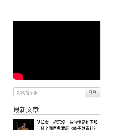
訂閱
最新文章
明知會一起沉沒，為何還是刺下那
一針？國巨典藏展《蠍子與青蛙》