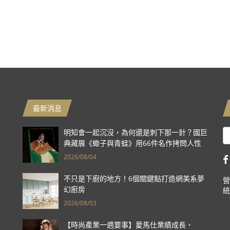
最新消息
明知會一起沉沒，為何還是刺下那一針？國巨
典藏展《蠍子與青蛙》用66件名作拷問人性
2026/08/04
不只是下廚的地方！6個關鍵點打造網美系夢
營
幻廚房
統
2026/08/03
【時尚產業一週要事】愛馬仕業績成長、