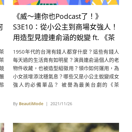
《威～連你也Podcast了！》
何
S3E10：從小公主到商場女強人！
用造型見證連俞涵的蛻變 ft. 《茶
金》造型指導姚君
茶
1950年代的台灣有錢人都穿什麼？這些有錢人
茶
每天過的生活竟有如明星？演員連俞涵個人的老
競
物件收藏，也被造型組徵用？領巾如何運用，為
嚴
小女孩增添沈穩氣息？哪些又是小公主蛻變成女
態
強人的必備單品？ 被譽為最美台劇的《茶
演
金》，這次有上千套的戲服是透過租借，連身設
計製作的服裝共有500套，光是連俞涵飾演的張
By
BeautiMode
| 2021/11/26
薏心，就佔了45套。在這集的《威～連你也
Podcast了！》，聽聽《茶金》造型指導姚君，
分享了她對1950年代服飾文化的研究觀察，以