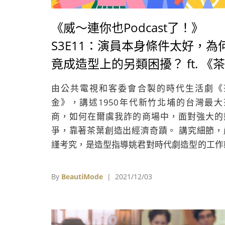
《威～連你也Podcast了！》
S3E11：演員本身條件太好，為
竟成造型上的另類困擾？ ft. 《茶
金》造型指導姚君
由公共電視和客委會合製的時代生活劇《
金》，講述1950年代新竹北埔的台灣最大
商，如何在爾虞我詐的商場中，面對強大的
爭，靠著茶葉創造出經濟奇蹟。 講究細節，
謹考究，是造型指導姚君對時代劇造型的工作
度，即使是只出現在畫面中不到幾秒的臨時
員，她也會一視同仁的將服裝考究做滿做足。
By
BeautiMode
| 2021/12/03