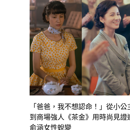
「爸爸，我不想認命！」從小公
到商場強人《茶金》用時尚見證
俞涵女性蛻變