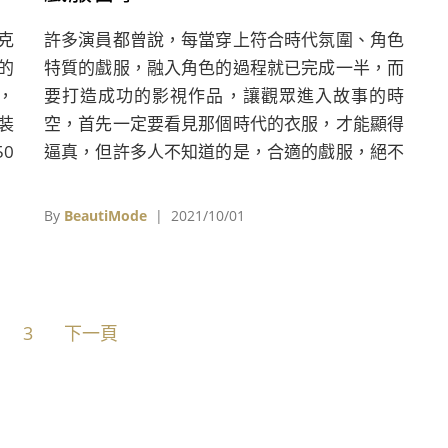
克
許多演員都曾說，每當穿上符合時代氛圍、角色
的
特質的戲服，融入角色的過程就已完成一半，而
，
要打造成功的影視作品，讓觀眾進入故事的時
裝
空，首先一定要看見那個時代的衣服，才能顯得
0
逼真，但許多人不知道的是，合適的戲服，絕不
只需要符合時代的服裝，而是必須全盤考量故事
發展、角色性格，以及演員自身風格的細膩工
By
BeautiMode
| 2021/10/01
作。
3
下一頁