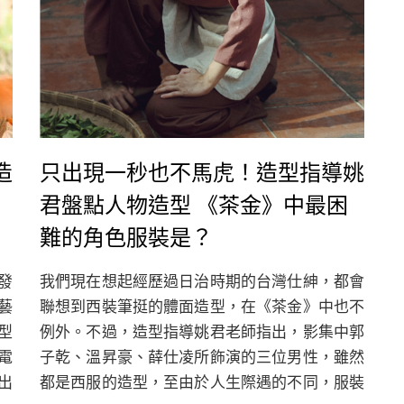
造
只出現一秒也不馬虎！造型指導姚
君盤點人物造型 《茶金》中最困
難的角色服裝是？
發
我們現在想起經歷過日治時期的台灣仕紳，都會
藝
聯想到西裝筆挺的體面造型，在《茶金》中也不
型
例外。不過，造型指導姚君老師指出，影集中郭
電
子乾、溫昇豪、薛仕凌所飾演的三位男性，雖然
出
都是西服的造型，至由於人生際遇的不同，服裝