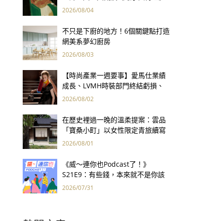
用66件名作拷問人性
2026/08/04
不只是下廚的地方！6個關鍵點打造
網美系夢幻廚房
2026/08/03
【時尚產業一週要事】愛馬仕業績
成長、LVMH時裝部門終結虧損、
Kering轉型策略初現成效、Prada
2026/08/02
集團財報亮眼
在歷史裡過一晚的溫柔提案：雲品
「寶桑小町」以女性限定青旅續寫
台東老屋記憶
2026/08/01
《威～連你也Podcast了！》
S21E9：有些錢，本來就不是你該
賺的——讀《一個投機者的告白》
2026/07/31