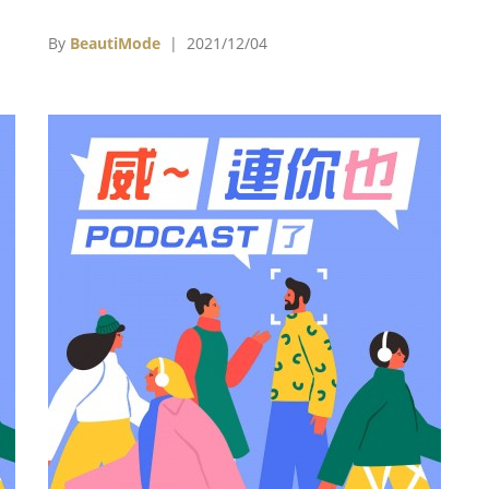
的細節也有所差異。 由溫昇豪飾演的「KK」劉
坤凱，是一名失意的前戰俘，返鄉後在美國懷特
By
BeautiMode
| 2021/12/04
公司工程部擔任特別助理，作為一名曾至南洋被
俘虜的台籍日本兵，他是一個歷經滄桑的角色，
失意中帶著一股莫測的神秘感，因此他的髮型並
不會特別工整，服裝也不特別合身、筆挺。