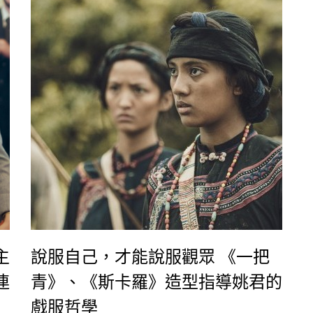
及她如何透過造型，展現《茶金》故事中，張薏
心從一個小公主蛻變成商場女強人的過程。
主
說服自己，才能說服觀眾 《一把
連
青》、《斯卡羅》造型指導姚君的
戲服哲學