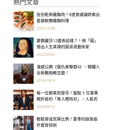
熱門文章
告別乾柴雞胸肉！8道食譜讓妳煮出
星級軟嫩雞胸料理
2025/12/08
蒙娜麗莎12歲長這樣？！用「圓」
悟出人生真理的圓滾滾藝術家
2022/04/02
漫威公開《復仇者聯盟4》，鋼鐵人
全新戰袍概念圖！
2018/10/19
每一位都美到發芬！盤點 5 位事業
開外掛的「黑人模特兒」，人氣完
勝連穿搭都超有料！
2020/06/12
輕鬆穿成完美比例！夏季的超長版
外套穿搭術