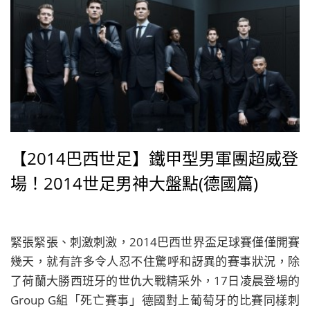
【2014巴西世足】鐵甲型男軍團超威登
場！2014世足男神大盤點(德國篇)
緊張緊張、刺激刺激，2014巴西世界盃足球賽僅僅開賽
幾天，就有許多令人忍不住驚呼和訝異的賽事狀況，除
了荷蘭大勝西班牙的世仇大戰精采外，17日凌晨登場的
Group G組「死亡賽事」德國對上葡萄牙的比賽同樣刺