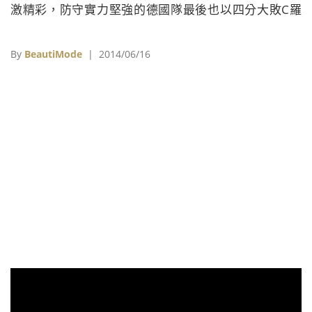
激精彩，防守實力堅強的德國隊最後也以四分大敗C羅
領軍的葡萄牙隊，其中神射手托瑪斯穆勒Thomas
Müller更是一人連拿下兩分，有機會挑戰連續衛冕最佳
By
BeautiMode
| 2014/06/16
金靴獎。現在就快來看看本屆代表德國出征，有球季又
有俊俏外貌的帥哥球員們！▶▶▶(7/5更新)在經過一連
串激戰後，德國也率先領取四強門票，這同時也是德國
隊連續四屆世足賽進入四強殿堂。(7/14更新)歷時長達
一ࠁ