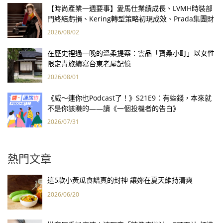
【時尚產業一週要事】愛馬仕業績成長、LVMH時裝部
門終結虧損、Kering轉型策略初現成效、Prada集團財
報亮眼
2026/08/02
在歷史裡過一晚的溫柔提案：雲品「寶桑小町」以女性
限定青旅續寫台東老屋記憶
2026/08/01
《威～連你也Podcast了！》S21E9：有些錢，本來就
不是你該賺的——讀《一個投機者的告白》
2026/07/31
熱門文章
這5款小黃瓜食譜真的封神 讓妳在夏天維持清爽
2026/06/20