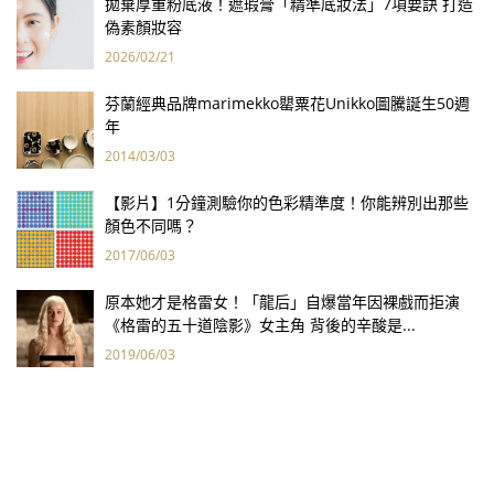
拋棄厚重粉底液！遮瑕膏「精準底妝法」7項要訣 打造
偽素顏妝容
2026/02/21
芬蘭經典品牌marimekko罌粟花Unikko圖騰誕生50週
年
2014/03/03
【影片】1分鐘測驗你的色彩精準度！你能辨別出那些
顏色不同嗎？
2017/06/03
原本她才是格雷女！「龍后」自爆當年因裸戲而拒演
《格雷的五十道陰影》女主角 背後的辛酸是...
2019/06/03