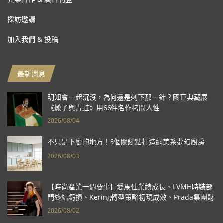
採訪邀請
加入我們 & 投稿
最新消息
明知會一起沉沒，為何還是刺下那一針？國巨典藏展
《蠍子與青蛙》用66件名作拷問人性
2026/08/04
不只是下廚的地方！6個關鍵點打造網美系夢幻廚房
2026/08/03
【時尚產業一週要事】愛馬仕業績成長、LVMH時裝部
門終結虧損、Kering轉型策略初現成效、Prada集團財
報亮眼
2026/08/02