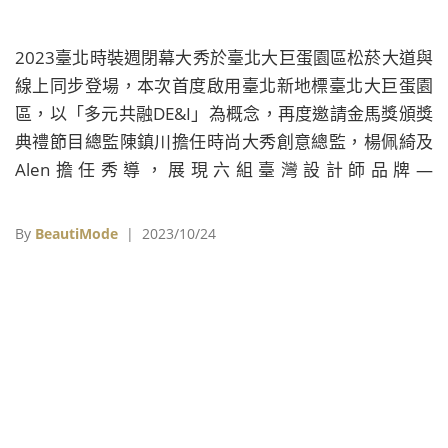
2023臺北時裝週閉幕大秀於臺北大巨蛋園區松菸大道與
線上同步登場，本次首度啟用臺北新地標臺北大巨蛋園
區，以「多元共融DE&I」為概念，再度邀請金馬獎頒獎
典禮節目總監陳鎮川擔任時尚大秀創意總監，楊佩綺及
Alen擔任秀導，展現六組臺灣設計師品牌—
ALLENKO3（柯瑋倫）、BOB Jian（簡國彥）、
TANGTSUNGCHIEN（唐宗謙）、JUST IN XX（周裕
By
BeautiMode
| 2023/10/24
穎）、PCES（暢芷荺、李玉琪、Bruno Chung）、
Story Wear（陳冠百）的全新作品。