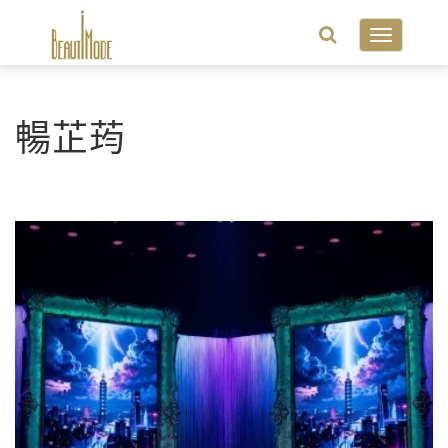
Toggle
navigatio
暢芷荺