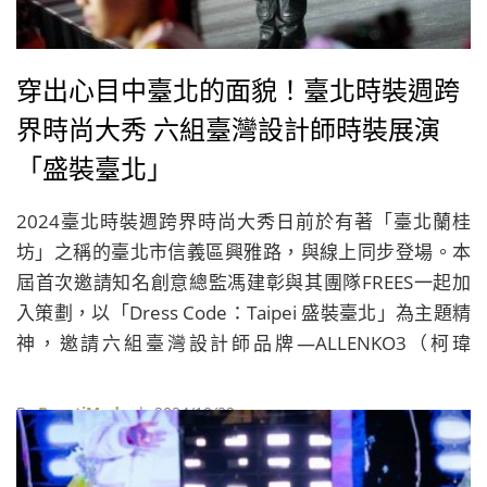
穿出心目中臺北的面貌！臺北時裝週跨
界時尚大秀 六組臺灣設計師時裝展演
「盛裝臺北」
2024臺北時裝週跨界時尚大秀日前於有著「臺北蘭桂
坊」之稱的臺北市信義區興雅路，與線上同步登場。本
屆首次邀請知名創意總監馮建彰與其團隊FREES一起加
入策劃，以「Dress Code：Taipei 盛裝臺北」為主題精
神，邀請六組臺灣設計師品牌—ALLENKO3（柯瑋
倫）、BOB Jian（簡國彥）、葭 CHIA （陳佳睿）、
Claudia Wang（王子欣）、JUST IN XX（周裕穎）、
By
BeautiMode
| 2024/10/22
PCES（暢芷荺、李玉琪、Bruno Chung），透過時裝與
音樂的跨界，展現臺北的風格文化，包括許富凱、初孟