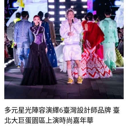
軒、LINION、程予希等人都上場走秀，演繹2025春夏
系列。
多元星光陣容演繹6臺灣設計師品牌 臺
北大巨蛋園區上演時尚嘉年華