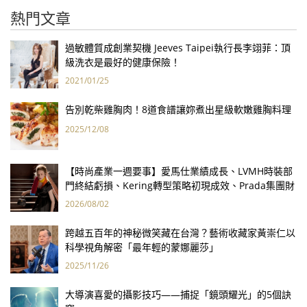
熱門文章
過敏體質成創業契機 Jeeves Taipei執行長李翊菲：頂
級洗衣是最好的健康保險！
2021/01/25
告別乾柴雞胸肉！8道食譜讓妳煮出星級軟嫩雞胸料理
2025/12/08
【時尚產業一週要事】愛馬仕業績成長、LVMH時裝部
門終結虧損、Kering轉型策略初現成效、Prada集團財
報亮眼
2026/08/02
跨越五百年的神秘微笑藏在台灣？藝術收藏家黃崇仁以
科學視角解密「最年輕的蒙娜麗莎」
2025/11/26
大導演喜愛的攝影技巧——捕捉「鏡頭耀光」的5個訣