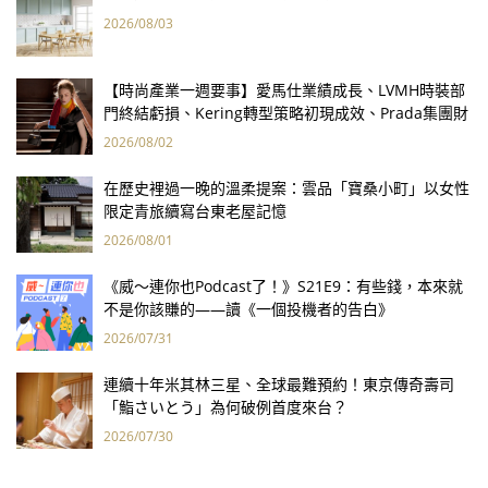
2026/08/03
【時尚產業一週要事】愛馬仕業績成長、LVMH時裝部
門終結虧損、Kering轉型策略初現成效、Prada集團財
報亮眼
2026/08/02
在歷史裡過一晚的溫柔提案：雲品「寶桑小町」以女性
限定青旅續寫台東老屋記憶
2026/08/01
《威～連你也Podcast了！》S21E9：有些錢，本來就
不是你該賺的——讀《一個投機者的告白》
2026/07/31
連續十年米其林三星、全球最難預約！東京傳奇壽司
「鮨さいとう」為何破例首度來台？
2026/07/30