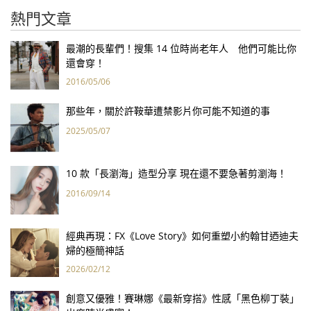
熱門文章
最潮的長輩們！搜集 14 位時尚老年人 他們可能比你
還會穿！
2016/05/06
那些年，關於許鞍華遭禁影片你可能不知道的事
2025/05/07
10 款「長瀏海」造型分享 現在還不要急著剪瀏海！
2016/09/14
經典再現：FX《Love Story》如何重塑小約翰甘迺迪夫
婦的極簡神話
2026/02/12
創意又優雅！賽琳娜《最新穿搭》性感「黑色柳丁裝」