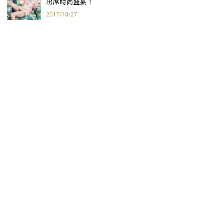
出席時尚盛宴！
2017/10/27