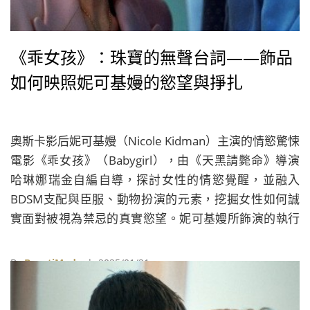
《乖女孩》：珠寶的無聲台詞——飾品
如何映照妮可基嫚的慾望與掙扎
奧斯卡影后妮可基嫚（Nicole Kidman）主演的情慾驚悚
電影《乖女孩》（Babygirl），由《天黑請斃命》導演
哈琳娜瑞金自編自導，探討女性的情慾覺醒，並融入
BDSM支配與臣服、動物扮演的元素，挖掘女性如何誠
實面對被視為禁忌的真實慾望。妮可基嫚所飾演的執行
長蘿米看似生活美滿、事業順遂，卻無法滿足於老公所
帶來的溫柔性愛，進而受到公司新來的年輕實習生山繆
By
BeautiMode
| 2025/01/21
強烈吸引，展開了一段不可告人的禁忌關係。