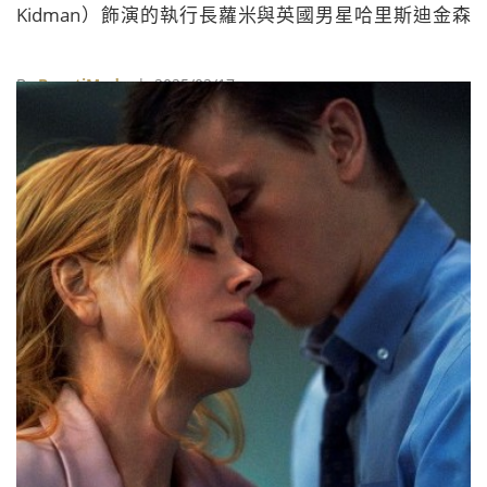
Kidman）飾演的執行長蘿米與英國男星哈里斯迪金森
（Harris Dickinson）飾演的年輕實習生山繆之間，展開
了一段複雜且充滿張力的關係。
By
BeautiMode
| 2025/02/17