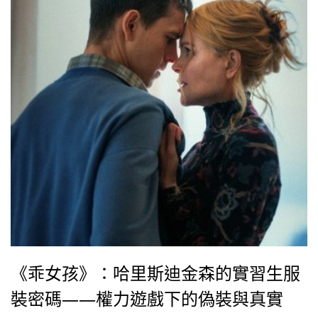
《乖女孩》：哈里斯迪金森的實習生服
裝密碼——權力遊戲下的偽裝與真實