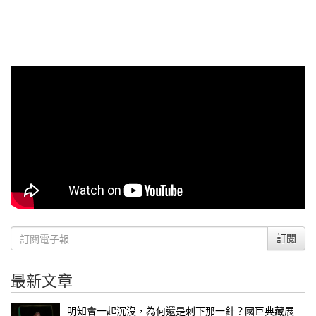
訂閱
最新文章
明知會一起沉沒，為何還是刺下那一針？國巨典藏展