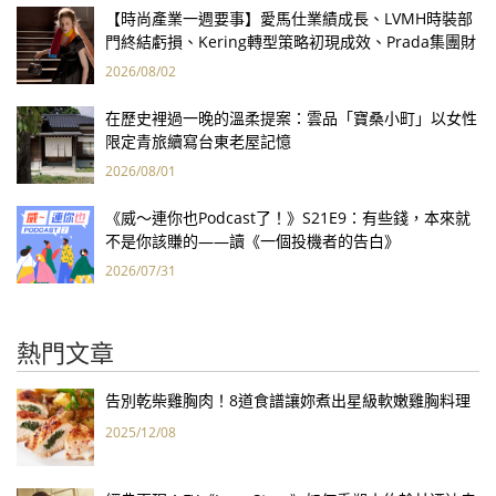
【時尚產業一週要事】愛馬仕業績成長、LVMH時裝部
門終結虧損、Kering轉型策略初現成效、Prada集團財
報亮眼
2026/08/02
在歷史裡過一晚的溫柔提案：雲品「寶桑小町」以女性
限定青旅續寫台東老屋記憶
2026/08/01
《威～連你也Podcast了！》S21E9：有些錢，本來就
不是你該賺的——讀《一個投機者的告白》
2026/07/31
熱門文章
告別乾柴雞胸肉！8道食譜讓妳煮出星級軟嫩雞胸料理
2025/12/08