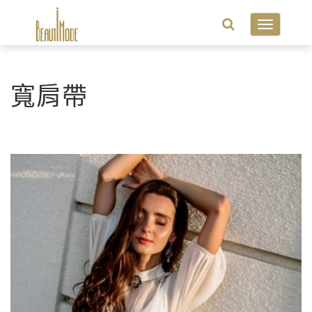
Toggle
navigatio
寬肩帶