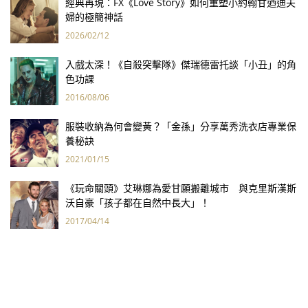
經典再現：FX《Love Story》如何重塑小約翰甘迺迪夫
婦的極簡神話
2026/02/12
入戲太深！《自殺突擊隊》傑瑞德雷托談「小丑」的角
色功課
2016/08/06
服裝收納為何會變黃？「金孫」分享萬秀洗衣店專業保
養秘訣
2021/01/15
《玩命關頭》艾琳娜為愛甘願搬離城市 與克里斯漢斯
沃自豪「孩子都在自然中長大」！
2017/04/14