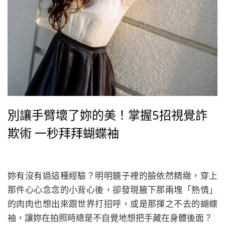
別讓手臂壞了妳的美！掌握5招視覺詐
欺術 一秒拜拜蝴蝶袖
妳有沒有過這種經驗？明明鏡子裡的臉依然精緻，穿上
那件心心念念的小背心後，卻發現腋下那兩塊「熱情」
的肉肉也想出來跟世界打招呼，或是那揮之不去的蝴蝶
袖，讓妳在拍照時總是不自覺地想把手藏在身體後面？