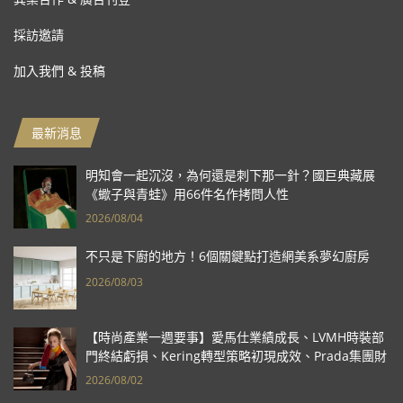
採訪邀請
加入我們 & 投稿
最新消息
明知會一起沉沒，為何還是刺下那一針？國巨典藏展
《蠍子與青蛙》用66件名作拷問人性
2026/08/04
不只是下廚的地方！6個關鍵點打造網美系夢幻廚房
2026/08/03
【時尚產業一週要事】愛馬仕業績成長、LVMH時裝部
門終結虧損、Kering轉型策略初現成效、Prada集團財
報亮眼
2026/08/02