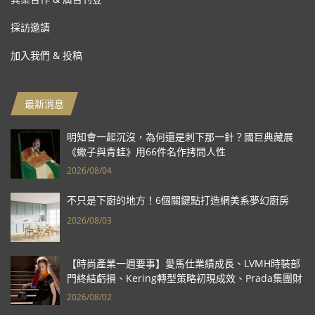
採訪邀請
加入我們 & 投稿
最新消息
明知會一起沉沒，為何還是刺下那一針？國巨典藏展
《蠍子與青蛙》用66件名作拷問人性
2026/08/04
不只是下廚的地方！6個關鍵點打造網美系夢幻廚房
2026/08/03
【時尚產業一週要事】愛馬仕業績成長、LVMH時裝部
門終結虧損、Kering轉型策略初現成效、Prada集團財
報亮眼
2026/08/02