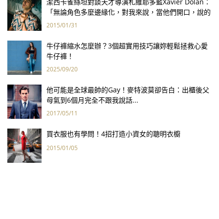
潔西卡雀絲坦對談天才導演札維耶多藍Xavier Dolan：
「無論角色多麼邊緣化，對我來說，當他們開口，說的
都是我心裡的話。」
2015/01/31
牛仔褲縮水怎麼辦？3個超實用技巧讓妳輕鬆拯救心愛
牛仔褲！
2025/09/20
他可能是全球最帥的Gay！麥特波莫卻告白：出櫃後父
母氣到6個月完全不跟我說話...
2017/05/11
買衣服也有學問！4招打造小資女的聰明衣櫥
2015/01/05