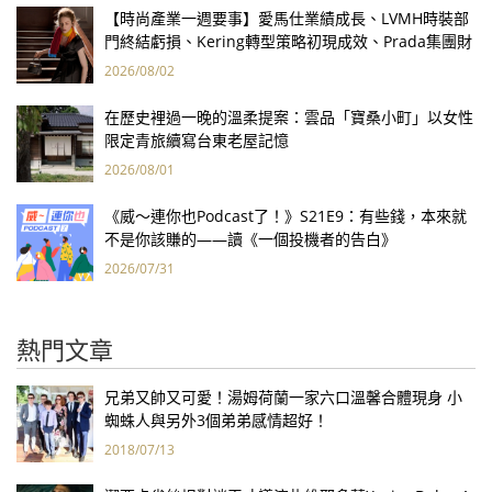
【時尚產業一週要事】愛馬仕業績成長、LVMH時裝部
門終結虧損、Kering轉型策略初現成效、Prada集團財
報亮眼
2026/08/02
在歷史裡過一晚的溫柔提案：雲品「寶桑小町」以女性
限定青旅續寫台東老屋記憶
2026/08/01
《威～連你也Podcast了！》S21E9：有些錢，本來就
不是你該賺的——讀《一個投機者的告白》
2026/07/31
熱門文章
兄弟又帥又可愛！湯姆荷蘭一家六口溫馨合體現身 小
蜘蛛人與另外3個弟弟感情超好！
2018/07/13