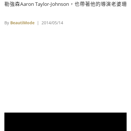
勒強森Aaron Taylor-Johnson，也帶著他的導演老婆珊
姆泰勒強森甜蜜出席好萊塢與倫敦首映會場；劇中扮演
他老婆的時尚新銳It Girl女星伊莉莎白歐森Elizabeth
By
BeautiMode
| 2014/05/14
Olsen同樣也偕同未婚夫柏伊德霍布魯克Boyd Holbrook
恩愛亮相；另外，片中扮演核能科學家喬布洛迪的演技
派男星布萊恩克萊斯頓Bryan Cranston與日本影帝渡邊
謙、導演蓋瑞斯愛德華Gareth Edwards也紛紛現身。
《哥吉拉》洛杉磯好萊塢首映亞倫出席洛杉