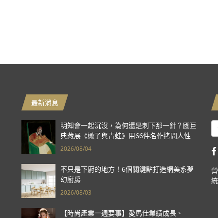
最新消息
明知會一起沉沒，為何還是刺下那一針？國巨
典藏展《蠍子與青蛙》用66件名作拷問人性
2026/08/04
不只是下廚的地方！6個關鍵點打造網美系夢
營
幻廚房
統
2026/08/03
【時尚產業一週要事】愛馬仕業績成長、