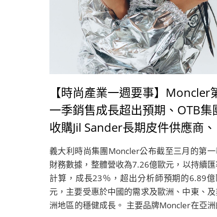
【時尚產業一週要事】Moncler
一季銷售成長超出預期、OTB集
收購Jil Sander長期皮件供應商、
Shein與FIDM推出獎學金計畫、
義大利時尚集團Moncler公布截至三月的第一
有「赤色迪奧」之稱的俄羅斯設
財務數據，整體營收為7.26億歐元，以持續匯
師Slava Zaitse
計算，成長23％，超出分析師預期的6.89億
元，主要受惠於中國的需求及歐洲、中東、及
洲地區的穩健成長。 主要品牌Moncler在亞洲