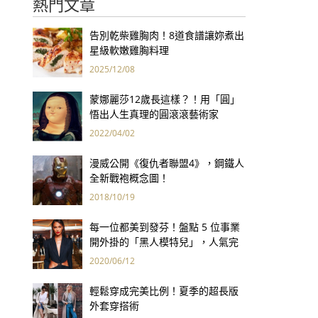
熱門文章
告別乾柴雞胸肉！8道食譜讓妳煮出
星級軟嫩雞胸料理
2025/12/08
蒙娜麗莎12歲長這樣？！用「圓」
悟出人生真理的圓滾滾藝術家
2022/04/02
漫威公開《復仇者聯盟4》，鋼鐵人
全新戰袍概念圖！
2018/10/19
每一位都美到發芬！盤點 5 位事業
開外掛的「黑人模特兒」，人氣完
勝連穿搭都超有料！
2020/06/12
輕鬆穿成完美比例！夏季的超長版
外套穿搭術