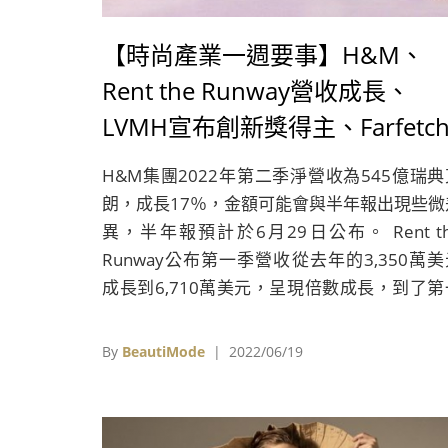
【時尚產業一週要事】H&M、
Rent the Runway營收成長、
LVMH宣布創新獎得主、Farfetc
接受加密支付、卡地亞與亞馬遜
H&M集團2022年第二季淨營收為545億瑞典
手打假、俄羅斯購物中心人流銳
朗，成長17％，金額可能會與半年報出現些微
異，半年報預計於6月29日公布。 Rent th
Runway公布第一季營收從去年的3,350萬美
成長到6,710萬美元，呈現倍數成長，到了第
季季末時，活躍訂閱者數量成長82％，來
134,998人，較前一季成長17％，也是歷來季
By
BeautiMode
| 2022/06/19
最高。毛利成長178％，來到2,250萬美元，
利率從去年的24.2％成長至33.5％，但淨損
4,230萬美元擴大至4,250萬美元。