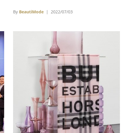
洲
的系列帶動了強勁的發展，全價銷售進一步增
入
加，降價幅度減少。實體店的銷售額大幅增長，
By
BeautiMode
| 2022/07/03
推
而線上銷售持續表現良好，這再次顯示了擁有相
互加強和互補的實體和數位渠道的價值。因此，
銷售渠道的整合與持續的舉措同時進行——特別
是在技術、供應鍊和可持續性方面。