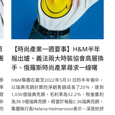
第
【時尚產業一週要事】H&M半年
團
報出爐、義法兩大時裝協會高層換
手、俄羅斯時尚產業尋求一線曙
光、ANDAM時尚獎及Loewe工藝
季
H&M集團在截至2022年5月31日的半年報中，
計
獎公布得獎名單
率
以瑞典克朗計算的淨銷售額成長了20％，達到
歐
1,030億瑞典克朗，毛利率為52.2％，稅後獲利
非
為38.9億瑞典克朗，相當於每股2.36瑞典克朗。
的
集團執行長Helena Helmersson表示，深受好評