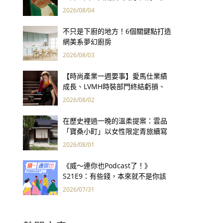
用66件名作拷問人性
2026/08/04
不只是下廚的地方！6個關鍵點打造
網美系夢幻廚房
2026/08/03
【時尚產業一週要事】愛馬仕業績
成長、LVMH時裝部門終結虧損、
Kering轉型策略初現成效、Prada
2026/08/02
集團財報亮眼
在歷史裡過一晚的溫柔提案：雲品
「寶桑小町」以女性限定青旅續寫
台東老屋記憶
2026/08/01
《威～連你也Podcast了！》
S21E9：有些錢，本來就不是你該
賺的——讀《一個投機者的告白》
2026/07/31