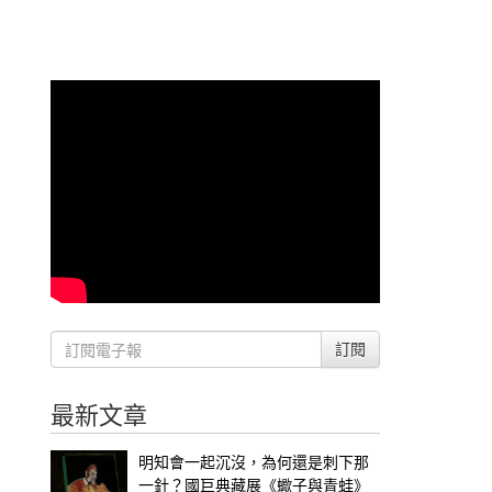
訂閱
最新文章
明知會一起沉沒，為何還是刺下那
一針？國巨典藏展《蠍子與青蛙》