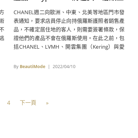
市」、聯合國呼籲即刻減碳
方
CHANEL週二向歐洲、中東、北美等地區門市發
術
表通知，要求店員停止向持俄羅斯護照者銷售產
不
品，不確定居住地的客人，則需要簽署條款，保
出逃
證他們的產品不會在俄羅斯使用。在此之前，包
括CHANEL、LVMH、開雲集團（Kering）與愛
馬仕（Hermès）等精品巨頭，均已停止所有俄
羅斯境內的業務，歐盟也決議禁止歐洲國家向俄
By
BeautiMode
| 2022/04/10
羅斯出口奢侈品。
4
下一頁
»