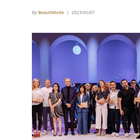
銷售額與去年同期相比，成長了32％，而在美
則成長了9％。在歐洲、中東和非洲地區，收
By
BeautiMode
| 2023/05/07
成長了29％，主要受到當地需求和遊客購買的
動，尤其是來自美國人和韓國人的購買。