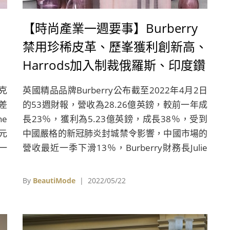
【時尚產業一週要事】Burberry
禁用珍稀皮革、歷峯獲利創新高、
h
Harrods加入制裁俄羅斯、印度鑽
聯
石工人失業、義大利最具價值品牌
克
英國精品品牌Burberry公布截至2022年4月2日
減
出爐、Tom Ford卸任CFDA主席一
差
的53週財報，營收為28.26億英鎊，較前一年成
職
e
長23％，獲利為5.23億英鎊，成長38％，受到
元
中國嚴格的新冠肺炎封城禁令影響，中國市場的
一
營收最近一季下滑13％，Burberry財務長Julie
到
Brown表示，一旦禁令解除後，中國營收預計將
末
會反彈回升。Julie Brown也表示，Burberry在
By
BeautiMode
| 2022/05/22
毛
未來的系列中，將禁用珍稀皮革。
從