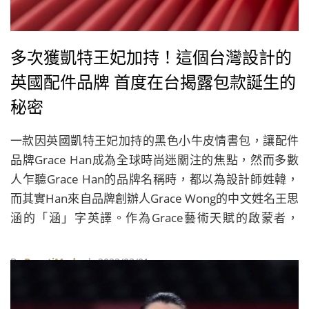
多次獲凱特王妃加持！這個台灣設計的
英國配件品牌 首度在台揭露包款誕生的
秘密
一款因英國凱特王妃加持的黑色小牛皮情書包，讓配件
品牌Grace Han成為全球時尚迷關注的焦點，然而多數
人乍聽Grace Han的品牌名稱時，都以為設計師姓韓，
而其實Han來自品牌創辦人Grace Wong的中文姓名王思
涵的「涵」字英譯。作為Grace藝術天賦的啟蒙者，
Grace的母親王陳靜文女士，不僅是Grace創作上的繆斯
女神，更賦予Grace「涵」字為名。
By
BeautiMode
| 2023/03/01