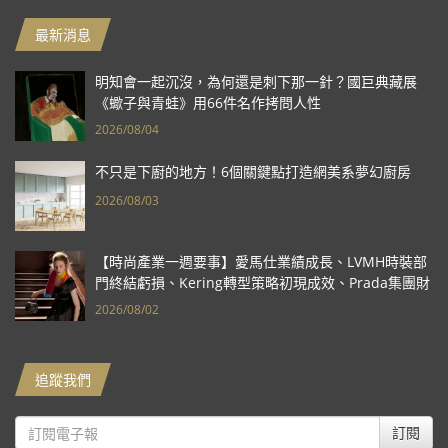
最新消息
明知會一起沉沒，為何還是刺下那一針？國巨典藏展
《蠍子與青蛙》用66件名作拷問人性
2026/08/04
不只是下廚的地方！6個關鍵點打造網美系夢幻廚房
2026/08/03
【時尚產業一週要事】愛馬仕業績成長、LVMH時裝部
門終結虧損、Kering轉型策略初現成效、Prada集團財
報亮眼
2026/08/02
追蹤我們
訂閱