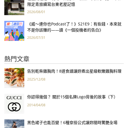
限定青旅續寫台東老屋記憶
2026/08/01
《威～連你也Podcast了！》S21E9：有些錢，本來就
不是你該賺的——讀《一個投機者的告白》
2026/07/31
熱門文章
告別乾柴雞胸肉！8道食譜讓妳煮出星級軟嫩雞胸料理
2025/12/08
你認得幾個？ 關於15個名牌Logo背後的故事（下）
2014/04/08
黑色裙子也能百變！6種穿搭公式讓妳隨時驚艷全場