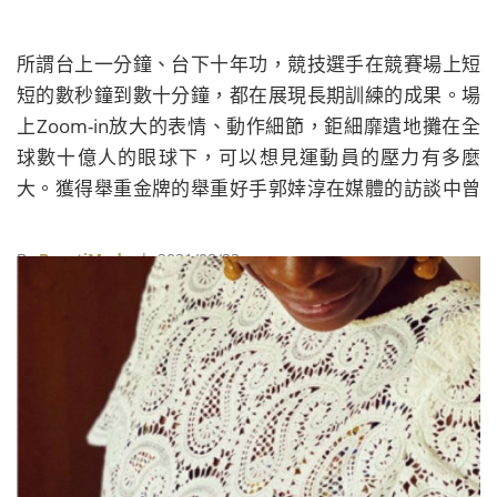
所謂台上一分鐘、台下十年功，競技選手在競賽場上短
短的數秒鐘到數十分鐘，都在展現長期訓練的成果。場
上Zoom-in放大的表情、動作細節，鉅細靡遺地攤在全
球數十億人的眼球下，可以想見運動員的壓力有多麼
大。獲得舉重金牌的舉重好手郭婞淳在媒體的訪談中曾
透露教練不喜歡選手逛街、染頭髮，也就是要戒除及壓
抑對物質的誘惑或渴望，除了專心就是專心。國中時打
By
BeautiMode
| 2021/08/23
了耳洞，經常可見到郭婞淳戴著金色雙C logo耳釘式耳
環陪著她四處征戰，耳環成為女孩心中可以紓壓及低調
展現自己風格的表徵。有趣的是郭婞淳一奪金後，許多
媒體紛紛報導比賽中她所戴的香奈兒雙C耳環，引發一
波類似商品的關注熱潮，也帶動商品詢問度，再現「垂
滴理論」的擴散影響力，正是行銷產品或服務上可遇不
可求的機會。