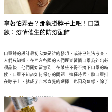
拿著怕弄丟？那就掛脖子上吧！口罩
鍊：疫情催生的防疫配飾
口罩鍊的設計最初究竟是誰的發想，或許已無法考查，
人們只知道，在西方各國的人們逐漸習慣口罩為外出必
須品後，他們開始留意到，在某些不得不摘下口罩的時
候，口罩不知該如何保存的問題，這種時候，將口罩掛
在脖子上，就成了非常直覺的選擇。也因為這樣，除了
因Diet Prada報導而聲名大噪的Second Wind之外，其
實許多品牌與設計師，都在疫情爆發後數個月內，不約
By
BeautiMode
| 2020/09/11
而同推出了口罩鍊。以下BeautiMode為大家精選設計特
殊的口罩鍊，提供追求風格的讀者參考～