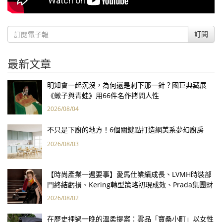
訂閱
最新文章
明知會一起沉沒，為何還是刺下那一針？國巨典藏展
《蠍子與青蛙》用66件名作拷問人性
2026/08/04
不只是下廚的地方！6個關鍵點打造網美系夢幻廚房
2026/08/03
【時尚產業一週要事】愛馬仕業績成長、LVMH時裝部
門終結虧損、Kering轉型策略初現成效、Prada集團財
報亮眼
2026/08/02
在歷史裡過一晚的溫柔提案：雲品「寶桑小町」以女性