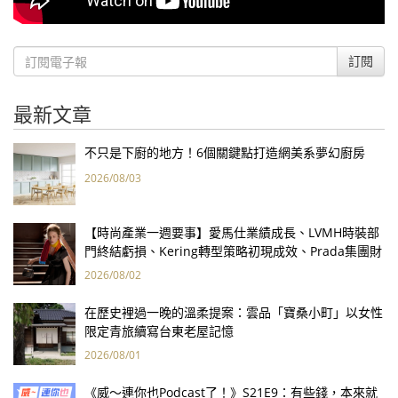
訂閱
最新文章
不只是下廚的地方！6個關鍵點打造網美系夢幻廚房
2026/08/03
【時尚產業一週要事】愛馬仕業績成長、LVMH時裝部
門終結虧損、Kering轉型策略初現成效、Prada集團財
報亮眼
2026/08/02
在歷史裡過一晚的溫柔提案：雲品「寶桑小町」以女性
限定青旅續寫台東老屋記憶
2026/08/01
《威～連你也Podcast了！》S21E9：有些錢，本來就