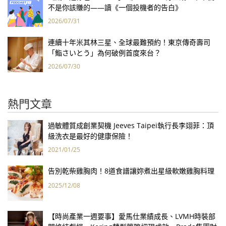
不是你該賺的——讀《一個投機者的告白》
2026/07/31
連續十年米其林三星、全球最難預約！東京傳奇壽司
「鮨さいとう」為何破例首度來台？
2026/07/30
熱門文章
過敏體質成創業契機 Jeeves Taipei執行長李翊菲：頂
級洗衣是最好的健康保險！
2021/01/25
告別乾柴雞胸肉！8道食譜讓妳煮出星級軟嫩雞胸料理
2025/12/08
【時尚產業一週要事】愛馬仕業績成長、LVMH時裝部