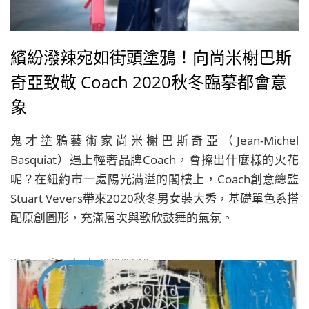
繽紛潑辣宛如街頭塗鴉！向尚米榭巴斯
奇亞致敬 Coach 2020秋冬臨摹都會意
象
鬼才塗鴉藝術家尚米榭巴斯奇亞（Jean-Michel
Basquiat）遇上輕奢品牌Coach，會擦出什麼樣的火花
呢？在紐約市一處陽光滿溢的閣樓上，Coach創意總監
Stuart Vevers帶來2020秋冬男女裝大秀，基礎單色系搭
配原創圖形，充滿層次與歡欣鼓舞的氣氛。
By
BeautiMode
| 2020/02/12