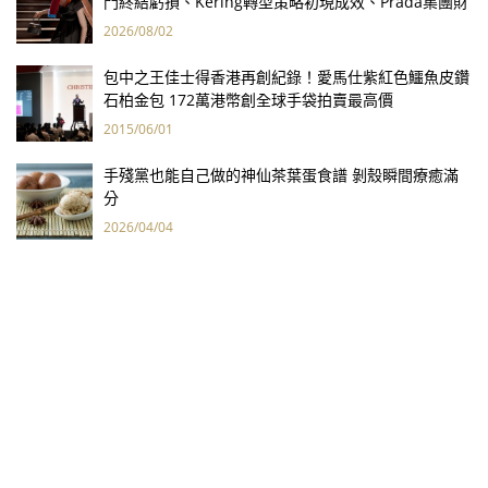
門終結虧損、Kering轉型策略初現成效、Prada集團財
報亮眼
2026/08/02
包中之王佳士得香港再創紀錄！愛馬仕紫紅色鱷魚皮鑽
石柏金包 172萬港幣創全球手袋拍賣最高價
2015/06/01
手殘黨也能自己做的神仙茶葉蛋食譜 剝殼瞬間療癒滿
分
2026/04/04