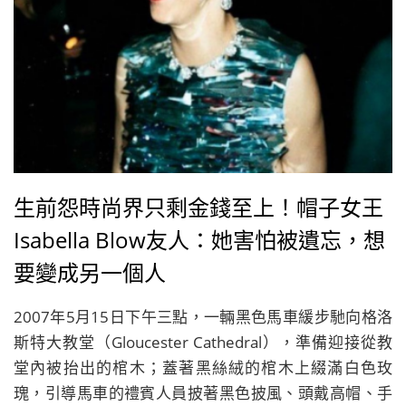
生前怨時尚界只剩金錢至上！帽子女王
Isabella Blow友人：她害怕被遺忘，想
要變成另一個人
2007年5月15日下午三點，一輛黑色馬車緩步馳向格洛
斯特大教堂（Gloucester Cathedral），準備迎接從教
堂內被抬出的棺木；蓋著黑絲絨的棺木上綴滿白色玫
瑰，引導馬車的禮賓人員披著黑色披風、頭戴高帽、手