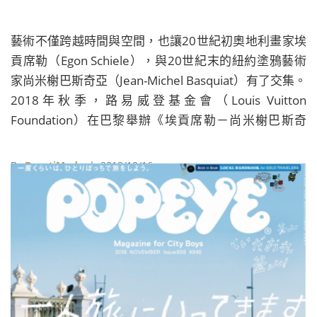
藝術不僅跨越時間與空間，也讓20世紀初奧地利畫家埃
貢席勒（Egon Schiele），與20世紀末的紐約塗鴉藝術
家尚米榭巴斯奇亞（Jean-Michel Basquiat）有了交集。
2018年秋季，路易威登基金會（Louis Vuitton
Foundation）在巴黎舉辦《埃貢席勒－尚米榭巴斯奇
亞》（Egon Schiele－Jean-Michel Basquiat）特展，探
索這兩位命運相似卻素昧平生的藝術家，其中的精神連
By
BeautiMode
| 2018/10/16
結。