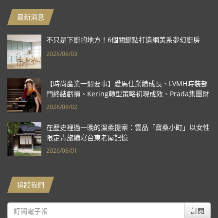
最新消息
不只是下廚的地方！6個關鍵點打造網美系夢幻廚房
2026/08/03
【時尚產業一週要事】愛馬仕業績成長、LVMH時裝部
門終結虧損、Kering轉型策略初現成效、Prada集團財
報亮眼
2026/08/02
在歷史裡過一晚的溫柔提案：雲品「寶桑小町」以女性
限定青旅續寫台東老屋記憶
2026/08/01
追蹤我們
訂閱