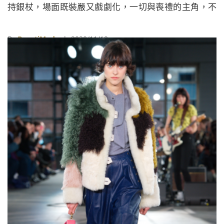
持銀杖，場面既裝嚴又戲劇化，一切與喪禮的主角，不
幸於一週前自殺辭世的時尚推手Isabella Blow的個人風
格完美呼應。
By
BeautiMode
| 2020/11/19