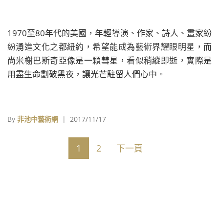
1970至80年代的美國，年輕導演、作家、詩人、畫家紛
紛湧進文化之都紐約，希望能成為藝術界耀眼明星，而
尚米榭巴斯奇亞像是一顆彗星，看似稍縱即逝，實際是
用盡生命劃破黑夜，讓光芒駐留人們心中。
By
非池中藝術網
| 2017/11/17
1
2
下一頁