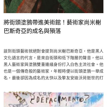
將街頭塗鴉帶進美術館！藝術家尚米榭
巴斯奇亞的成名與殞落
談到街頭藝術就絕對會提到尚米榭巴斯奇亞，他是黑人
文化語言的代言，是來自街頭和低下階層的聲音，他以
黑人藝術家與塗鴉雙重邊緣身份打入白色主流社會。他
也是一個傳奇般的藝術家，年輕時便以街頭塗鴉一舉成
名，最後卻因為成名的太快以及摯友安迪沃荷逝世的打
擊，承受不了突如其來的壓力，吸食過量的海洛因，在
27歲那一年去世了。
By
非池中藝術網
| 2017/12/22