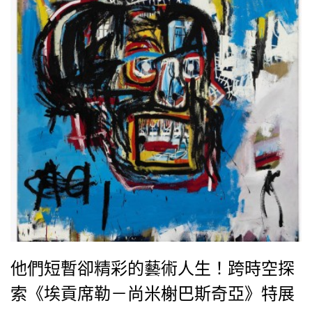
他們短暫卻精彩的藝術人生！跨時空探
索《埃貢席勒－尚米榭巴斯奇亞》特展