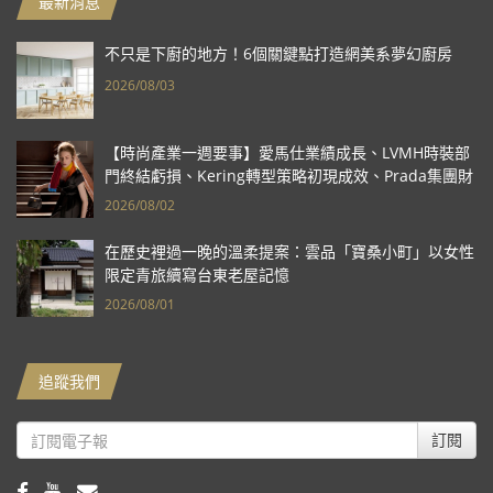
最新消息
不只是下廚的地方！6個關鍵點打造網美系夢幻廚房
2026/08/03
【時尚產業一週要事】愛馬仕業績成長、LVMH時裝部
門終結虧損、Kering轉型策略初現成效、Prada集團財
報亮眼
2026/08/02
在歷史裡過一晚的溫柔提案：雲品「寶桑小町」以女性
限定青旅續寫台東老屋記憶
2026/08/01
追蹤我們
訂閱