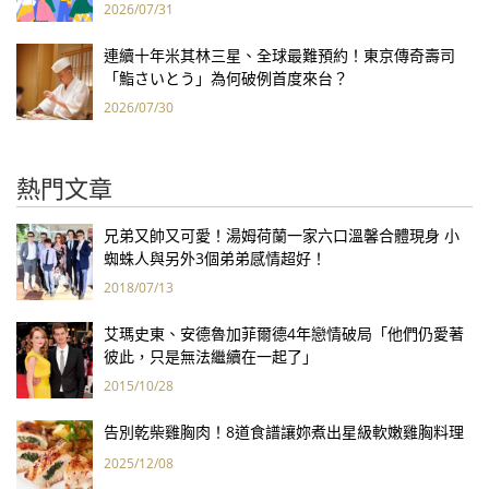
2026/07/31
連續十年米其林三星、全球最難預約！東京傳奇壽司
「鮨さいとう」為何破例首度來台？
2026/07/30
熱門文章
兄弟又帥又可愛！湯姆荷蘭一家六口溫馨合體現身 小
蜘蛛人與另外3個弟弟感情超好！
2018/07/13
艾瑪史東、安德魯加菲爾德4年戀情破局「他們仍愛著
彼此，只是無法繼續在一起了」
2015/10/28
告別乾柴雞胸肉！8道食譜讓妳煮出星級軟嫩雞胸料理
2025/12/08