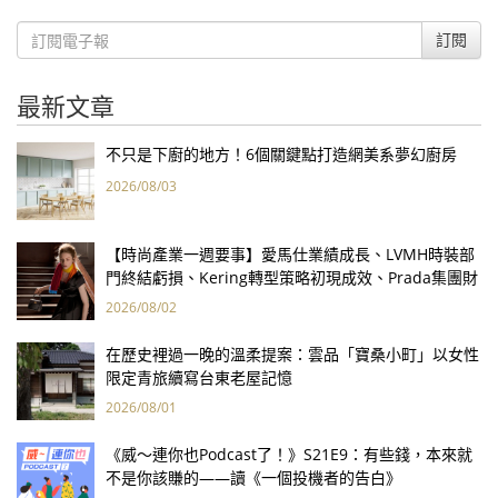
訂閱
最新文章
不只是下廚的地方！6個關鍵點打造網美系夢幻廚房
2026/08/03
【時尚產業一週要事】愛馬仕業績成長、LVMH時裝部
門終結虧損、Kering轉型策略初現成效、Prada集團財
報亮眼
2026/08/02
在歷史裡過一晚的溫柔提案：雲品「寶桑小町」以女性
限定青旅續寫台東老屋記憶
2026/08/01
《威～連你也Podcast了！》S21E9：有些錢，本來就
不是你該賺的——讀《一個投機者的告白》