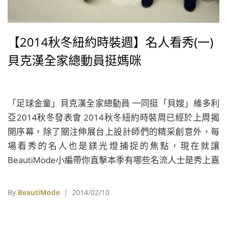
【2014秋冬紐約時裝週】名人看秀(一)
貝克漢全家總動員挺媽咪
「足球金童」貝克漢全家總動員 一同挺「貝嫂」維多利
亞2014秋冬發表會 2014秋冬紐約時裝周已經於上周揭
開序幕，除了關注伸展台上設計師們的精采創意外，每
場看秀的名人也是鎂光燈捕捉的焦點，現在就讓
BeautiMode小編帶你直擊本季有哪些名流人士是秀上嘉
賓吧!! 此次紐約時裝週秀場前排仍然是星光熠熠，貝克
漢(David Beckham)此次帶著全家一同出席老婆維多莉
By
BeautiMode
| 2014/02/10
亞(Victoria Beckham)的秋冬發表會，果然立刻成為鎂光
燈的焦點，秀前帥氣老爸還和兒子、女兒玩起自拍，十