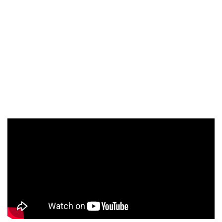
分甜蜜。而2014春夏被貝克漢小女兒哈柏逗笑的「時尚
惡魔」美國版VOGUE總編輯Anna Wintour則以雙色拼接
皮草大衣和女兒Bee Shaffer一同優雅現身。 看