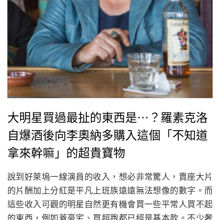
大明星買過最扯的東西是⋯？羅素克洛
自爆酒後向李奧納多購入這個「不知道
拿來幹嘛」的超貴寶物
說到好萊塢一線演員的收入，想必非常驚人，賣座大片
的片酬加上分紅是平凡上班族遠遠無法想像的數字。而
這些收入可觀的明星自然更有機會買一些平常人買不起
的東西，例如蓋豪宅、買超跑都已經是基本款。不少奢