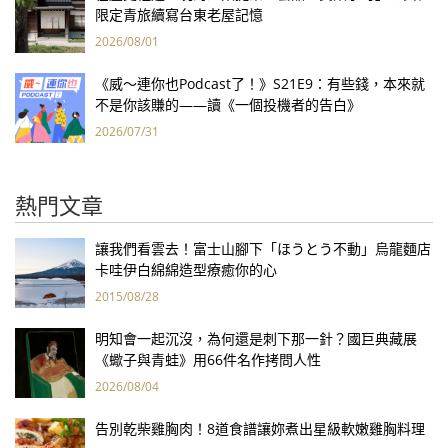
限定青旅續寫台東老屋記憶
2026/08/01
《威～連你也Podcast了！》S21E9：有些錢，本來就
不是你該賺的——讀《一個投機者的告白》
2026/07/31
熱門文章
讓我們看雲去！富士山腳下「ほうとう不動」烏龍麵店
卡哇伊白綿綿造型療癒你的心
2015/08/28
明知會一起沉沒，為何還是刺下那一針？國巨典藏展
《蠍子與青蛙》用66件名作拷問人性
2026/08/04
告別乾柴雞胸肉！8道食譜讓妳煮出星級軟嫩雞胸料理