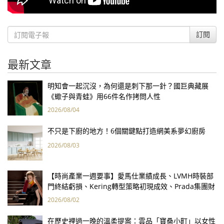
訂閱
最新文章
明知會一起沉沒，為何還是刺下那一針？國巨典藏展
《蠍子與青蛙》用66件名作拷問人性
2026/08/04
不只是下廚的地方！6個關鍵點打造網美系夢幻廚房
2026/08/03
【時尚產業一週要事】愛馬仕業績成長、LVMH時裝部
門終結虧損、Kering轉型策略初現成效、Prada集團財
報亮眼
2026/08/02
在歷史裡過一晚的溫柔提案：雲品「寶桑小町」以女性