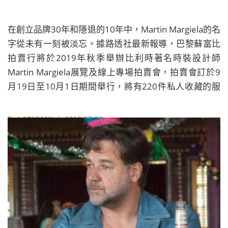
在創立品牌30年和隱退的10年中，Martin Margiela的名
字從未有一刻被淡忘。據路透社最新報導，巴黎蘇富比
拍賣行將於2019年秋季舉辦比利時著名時裝設計師
Martin Margiela展覽及線上專場拍賣會，拍賣會訂於9
月19日至10月1日期間舉行，將有220件私人收藏的服
裝及配飾被拍賣，涵蓋品牌1989年初登巴黎時裝週，至
2006年為止產出過的罕見男女服飾。
By
LADYMAX
| 2019/07/22