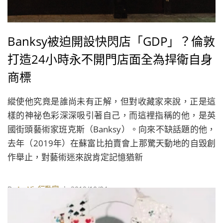
Banksy被迫開設快閃店「GDP」？倫敦
打造24小時永不開門店面全為捍衛自身
商標
縱使他究竟是誰尚未有正解，但對收藏家來說，正是這
樣的神祕色彩深深吸引著自己，而這裡指稱的他，是英
國街頭藝術家班克斯（Banksy）。向來不缺話題的他，
去年（2019年）在蘇富比拍賣會上那驚天動地的自毀創
作舉止，對藝術迷來說肯定記憶猶新
By
La Vie行動家
| 2019/10/04