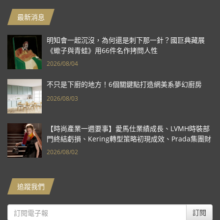
最新消息
明知會一起沉沒，為何還是刺下那一針？國巨典藏展
《蠍子與青蛙》用66件名作拷問人性
2026/08/04
不只是下廚的地方！6個關鍵點打造網美系夢幻廚房
2026/08/03
【時尚產業一週要事】愛馬仕業績成長、LVMH時裝部
門終結虧損、Kering轉型策略初現成效、Prada集團財
報亮眼
2026/08/02
追蹤我們
訂閱