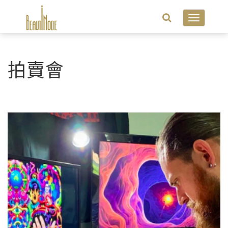
Toggle
navigatio
拍賣會