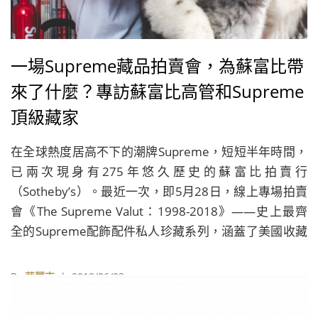
一場Supreme藏品拍賣會，為蘇富比帶
來了什麼？專訪蘇富比高管和Supreme
頂級藏家
在全球熱度居高不下的潮牌Supreme，短短半年時間，
已兩次現身有275年悠久歷史的蘇富比拍賣行
（Sotheby’s）。最近一次，即5月28日，線上專場拍賣
會《The Supreme Valut：1998-2018》——史上最齊
全的Supreme配飾配件私人珍藏系列，涵蓋了美國收藏
家Yukio Takahashi在1998～2018年的20年間收藏的
1,300件Supreme商品，最後共計以199.4萬港幣成交。
By
華麗志
| 2019/06/23