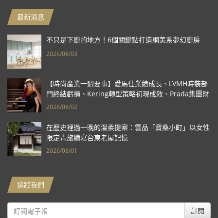
最新消息
不只是下廚的地方！6個關鍵點打造網美系夢幻廚房
2026/08/03
【時尚產業一週要事】愛馬仕業績成長、LVMH時裝部
門終結虧損、Kering轉型策略初現成效、Prada集團財
報亮眼
2026/08/02
在歷史裡過一晚的溫柔提案：雲品「寶桑小町」以女性
限定青旅續寫台東老屋記憶
2026/08/01
追蹤我們
訂閱