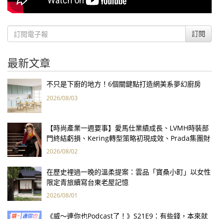
訂閱
最新文章
不只是下廚的地方！6個關鍵點打造網美系夢幻廚房
2026/08/03
【時尚產業一週要事】愛馬仕業績成長、LVMH時裝部
門終結虧損、Kering轉型策略初現成效、Prada集團財
報亮眼
2026/08/02
在歷史裡過一晚的溫柔提案：雲品「寶桑小町」以女性
限定青旅續寫台東老屋記憶
2026/08/01
《威～連你也Podcast了！》S21E9：有些錢，本來就