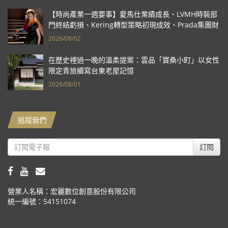
【時尚產業一週要事】愛馬仕業績成長、LVMH時裝部
門終結虧損、Kering轉型策略初現成效、Prada集團財
報亮眼
2026/08/02
在歷史裡過一晚的溫柔提案：雲品「寶桑小町」以女性
限定青旅續寫台東老屋記憶
2026/08/01
追蹤我們
訂閱
營業人名稱：宏麗數位創意股份有限公司
統一編號：54151074