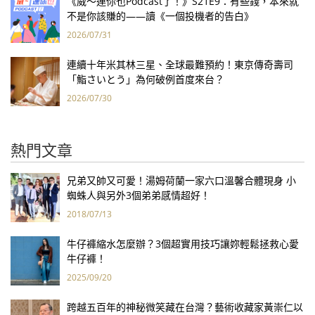
《威～連你也Podcast了！》S21E9：有些錢，本來就
不是你該賺的——讀《一個投機者的告白》
2026/07/31
連續十年米其林三星、全球最難預約！東京傳奇壽司
「鮨さいとう」為何破例首度來台？
2026/07/30
熱門文章
兄弟又帥又可愛！湯姆荷蘭一家六口溫馨合體現身 小
蜘蛛人與另外3個弟弟感情超好！
2018/07/13
牛仔褲縮水怎麼辦？3個超實用技巧讓妳輕鬆拯救心愛
牛仔褲！
2025/09/20
跨越五百年的神秘微笑藏在台灣？藝術收藏家黃崇仁以