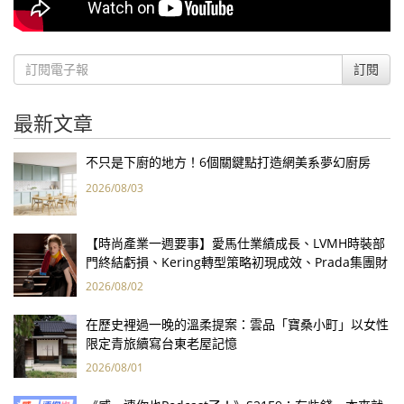
訂閱
最新文章
不只是下廚的地方！6個關鍵點打造網美系夢幻廚房
2026/08/03
【時尚產業一週要事】愛馬仕業績成長、LVMH時裝部
門終結虧損、Kering轉型策略初現成效、Prada集團財
報亮眼
2026/08/02
在歷史裡過一晚的溫柔提案：雲品「寶桑小町」以女性
限定青旅續寫台東老屋記憶
2026/08/01