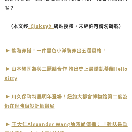
呢？
（本文經
《Juksy》
網站授權，未經許可請勿轉載）
進階穿搭！一件黑色小洋裝穿出五種風格！
山本耀司將與三麗鷗合作 推出史上最酷凱蒂貓Hello
Kitty
川久保玲特展明年登場！紐約大都會博物館第二度為
仍在世時尚設計師辦展
王大仁Alexander Wang論時尚傳播：「雜誌是垂