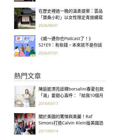
集團財報亮眼
在歷史裡過一晚的溫柔提案：雲品
「寶桑小町」以女性限定青旅續寫
台東老屋記憶
2026/08/01
《威～連你也Podcast了！》
S21E9：有些錢，本來就不是你該
賺的——讀《一個投機者的告白》
2026/07/31
熱門文章
陳庭妮漂亮詮釋borsalini春夏包款
「渴」愛甜心直呼：「給我10個月
老！」
2016/03/17
關於美國的驚悚與美麗！Raf
Simons打造Calvin Klein版美國恐
怖故事
2017/09/14