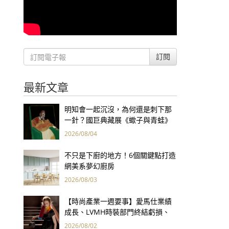
訂閱
最新文章
明知會一起沉沒，為何還是刺下那
一針？國巨典藏展《蠍子與青蛙》
用66件名作拷問人性
2026/08/04
不只是下廚的地方！6個關鍵點打造
網美系夢幻廚房
2026/08/03
【時尚產業一週要事】愛馬仕業績
成長、LVMH時裝部門終結虧損、
Kering轉型策略初現成效、Prada
2026/08/02