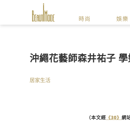
時尚
娛樂
沖繩花藝師森井祐子 
居家生活
（本文經
《30》
網