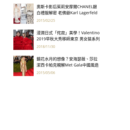
奧斯卡影后茱莉安摩爾CHANEL銀
白禮服解密 老佛爺Karl Lagerfeld
巧手打造
2015/02/25
浸潤日式「侘寂」美學！Valentino
2019早秋大秀移師東京 男女裝系列
首度同場發表
2018/11/30
鏡花水月的想像？安海瑟薇、莎拉
潔西卡帕克親解Met Gala中國風造
型
2015/05/06