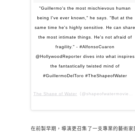
"Guillermo's the most mischievous human
being I've ever known," he says. "But at the
same time he's highly sensitive. He can shar
the most intimate things. He's not afraid of
fragility." - #AlfonsoCuaron
@HollywoodReporter dives into what inspires
the fantastically twisted mind of
#GuillermoDelToro #TheShapeofWater
The Shape of Water
（@shapeofwatermovie）分享的貼文 於
在前製早期，導演更召集了一支專業的藝術家