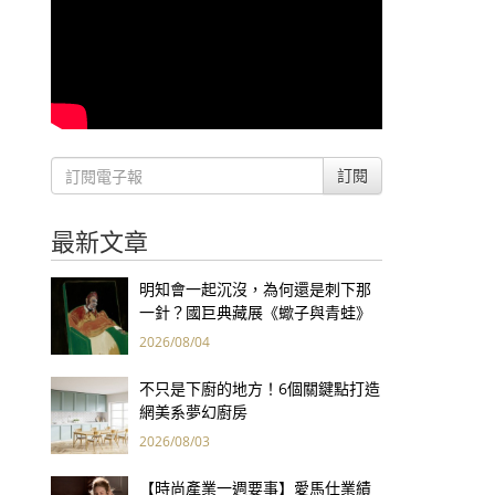
訂閱
最新文章
明知會一起沉沒，為何還是刺下那
一針？國巨典藏展《蠍子與青蛙》
用66件名作拷問人性
2026/08/04
不只是下廚的地方！6個關鍵點打造
網美系夢幻廚房
2026/08/03
【時尚產業一週要事】愛馬仕業績