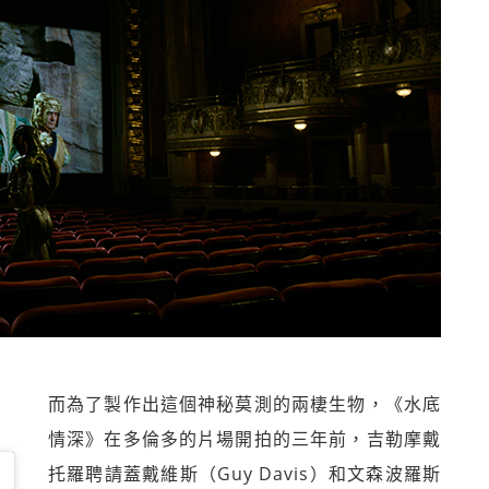
而為了製作出這個神秘莫測的兩棲生物，《水底
情深》在多倫多的片場開拍的三年前，吉勒摩戴
托羅聘請蓋戴維斯（Guy Davis）和文森波羅斯