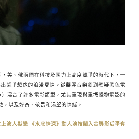
時期，美、俄兩國在科技及國力上高度競爭的時代下，一
展出超乎想像的浪漫愛情。從華麗音樂劇到懸疑黑色電
l Toro）混合了許多電影類型，尤其重現與重振怪物電影的
險，以及好奇、敬畏和渴望的情緒。
上演人獸戀 《水底情深》動人演技闖入金獎影后爭奪