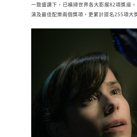
一致盛讚下，已橫掃世界各大影展82項獎座，其中也
演及最佳配樂兩個獎項，更累計提名255項大