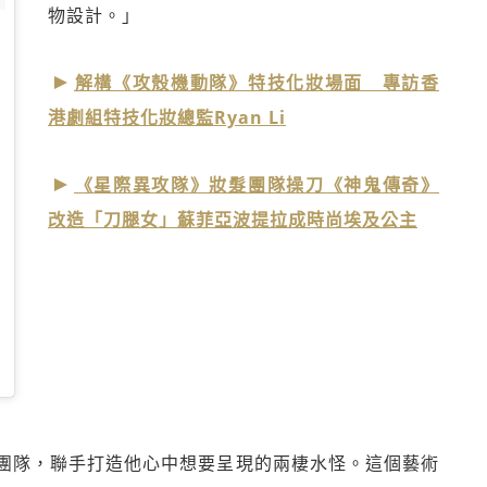
物設計。」
解構《攻殼機動隊》特技化妝場面 專訪香
e
港劇組特技化妝總監Ryan Li
《星際異攻隊》妝髮團隊操刀《神鬼傳奇》
改造「刀腿女」蘇菲亞波提拉成時尚埃及公主
PDT 2017 年 11月 月 3 日 1:15 下午
張貼
團隊，聯手打造他心中想要呈現的兩棲水怪。這個藝術