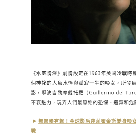
《水底情深》劇情設定在1963年美國冷戰
個神祕的人魚水怪與孤寂一生的啞女，所發
影，導演吉勒摩戴托羅（Guillermo de
不衰魅力，玩弄人們最原始的恐懼、遺棄和危
無聲勝有聲！金球影后莎莉霍金斯變身啞女
戰