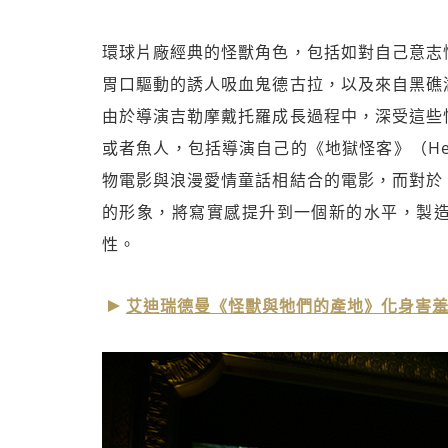
環球片廠經典的怪獸角色，包括如對自己意志
胃口驅動的誘人吸血鬼德古拉，以及來自黑礁
由於導演吉勒摩戴托羅成長過程中，深受這些
或者魚人，包括導演自己的《地獄怪客》（He
物電影與浪漫愛情童話相結合的電影，而對於
的形象，將寫實感提升到一個新的水平，製
性。
艾迪瑞德曼《怪獸與牠們的產地》化身害羞