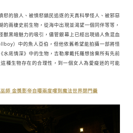
憤怒的狼人、被憤怒鎮民追逐的天真科學怪人、被邪惡
湖的兩棲史前生物，從海中出現並渴望一個同伴等等，
怪獸黑暗魅力的吸引，儘管銀幕上已經出現過人魚混血
llboy）中的魚人亞伯，但他依舊希望能拍攝一部將怪
《水底情深》中的生物，吉勒摩戴托羅想捨棄所有先前
造這種生物存在的合理性，到一個女人為愛癡迷的可能
巫師 金獎影帝自曝兩度嚐到魔法世界閉門羹