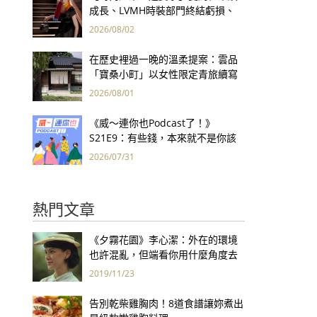
成長、LVMH時裝部門終結虧損、
Kering轉型策略初現成效、Prada
2026/08/02
集團財報亮眼
在歷史裡過一晚的溫柔提案：雲品
「寶桑小町」以女性限定青旅續寫
台東老屋記憶
2026/08/01
《威～連你也Podcast了！》
S21E9：有些錢，本來就不是你該
賺的——讀《一個投機者的告白》
2026/07/31
熱門文章
《夕霧花園》李心潔：外在的環境
也許混亂，但端看你用什麼角度去
看世界
2019/11/23
告別乾柴雞胸肉！8道食譜讓妳煮出